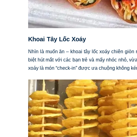
Khoai Tây Lốc Xoáy
Nhìn là muốn ăn – khoai tây lốc xoáy chiên giòn 
biệt hút mắt với các bạn trẻ và mấy nhóc nhỏ, vừ
xoáy là món “check-in” được ưa chuộng không ké