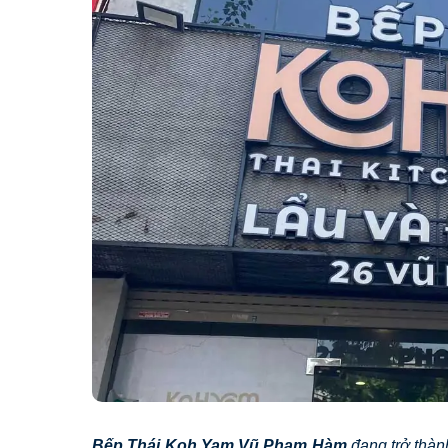
Bếp Thái Koh Yam Vũ Phạm Hàm
đang trở thàn