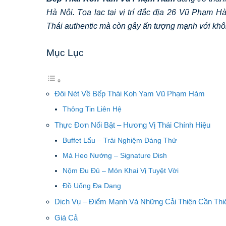
Hà Nội. Tọa lạc tại vị trí đắc địa 26 Vũ Phạm 
Thái authentic mà còn gây ấn tượng mạnh với khôn
Mục Lục
Đôi Nét Về Bếp Thái Koh Yam Vũ Phạm Hàm
Thông Tin Liên Hệ
Thực Đơn Nổi Bật – Hương Vị Thái Chính Hiệu
Buffet Lẩu – Trải Nghiệm Đáng Thử
Má Heo Nướng – Signature Dish
Nộm Đu Đủ – Món Khai Vị Tuyệt Vời
Đồ Uống Đa Dạng
Dịch Vụ – Điểm Mạnh Và Những Cải Thiện Cần Thi
Giá Cả