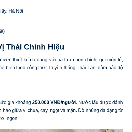
iấy, Hà Nội
ật)
ị Thái Chính Hiệu
c thiết kế đa dạng với ba lựa chọn chính: gọi món lẻ,
chế biến theo công thức truyền thống Thái Lan, đảm bảo độ
 mức giá khoảng
250.000 VNĐ/người
. Nước lẩu được đánh
n hảo giữa vị chua, cay, ngọt và mặn. Đồ nhúng đa dạng từ
ươi ngon.