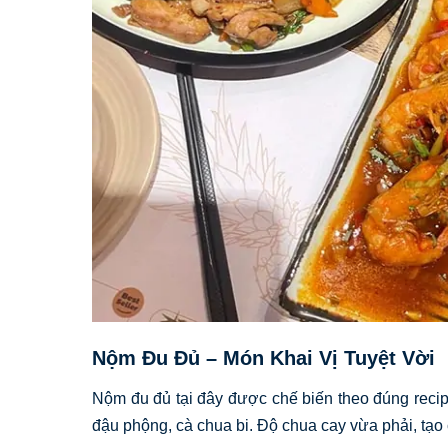
Nộm Đu Đủ – Món Khai Vị Tuyệt Vời
Nộm đu đủ tại đây được chế biến theo đúng recip
đậu phộng, cà chua bi. Độ chua cay vừa phải, tạo c