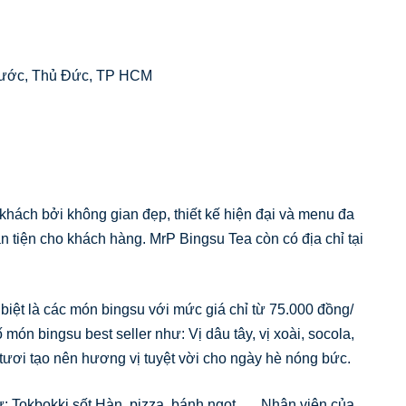
hước, Thủ Đức, TP HCM
hách bởi không gian đẹp, thiết kế hiện đại và menu đa
ận tiện cho khách hàng. MrP Bingsu Tea còn có địa chỉ tại
iệt là các món bingsu với mức giá chỉ từ 75.000 đồng/
ón bingsu best seller như: Vị dâu tây, vị xoài, socola,
tươi tạo nên hương vị tuyệt vời cho ngày hè nóng bức.
: Tokbokki sốt Hàn, pizza, bánh ngọt,…. Nhân viên của