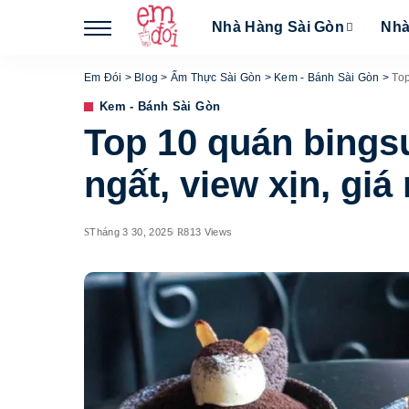
Nhà Hàng Sài Gòn
Nhà
Em Đói
>
Blog
>
Ẩm Thực Sài Gòn
>
Kem - Bánh Sài Gòn
>
Top
Kem - Bánh Sài Gòn
Top 10 quán bings
ngất, view xịn, giá 
Tháng 3 30, 2025
813 Views