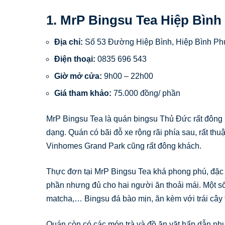
1. MrP Bingsu Tea Hiệp Bình
Địa chỉ:
Số 53 Đường Hiệp Bình, Hiệp Bình P
Điện thoại:
0835 696 543
Giờ mở cửa:
9h00 – 22h00
Giá tham khảo:
75.000 đồng/ phần
MrP Bingsu Tea là quán bingsu Thủ Đức rất đông k
dạng. Quán có bãi đỗ xe rộng rãi phía sau, rất thu
Vinhomes Grand Park cũng rất đông khách.
Thực đơn tại MrP Bingsu Tea khá phong phú, đặc b
phần nhưng đủ cho hai người ăn thoải mái. Một số m
matcha,… Bingsu đá bào mịn, ăn kèm với trái cây 
Quán còn có các món trà và đồ ăn vặt hấp dẫn như