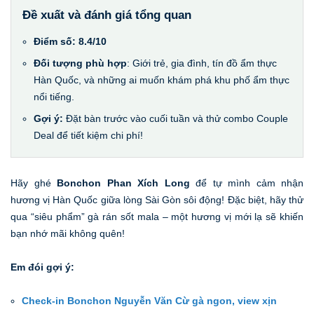
Đề xuất và đánh giá tổng quan
Điểm số: 8.4/10
Đối tượng phù hợp
: Giới trẻ, gia đình, tín đồ ẩm thực
Hàn Quốc, và những ai muốn khám phá khu phố ẩm thực
nổi tiếng.
Gợi ý:
Đặt bàn trước vào cuối tuần và thử combo Couple
Deal để tiết kiệm chi phí!
Hãy ghé
Bonchon Phan Xích Long
để tự mình cảm nhận
hương vị Hàn Quốc giữa lòng Sài Gòn sôi động! Đặc biệt, hãy thử
qua “siêu phẩm” gà rán sốt mala – một hương vị mới lạ sẽ khiến
bạn nhớ mãi không quên!
Em đói gợi ý:
Check-in Bonchon Nguyễn Văn Cừ gà ngon, view xịn