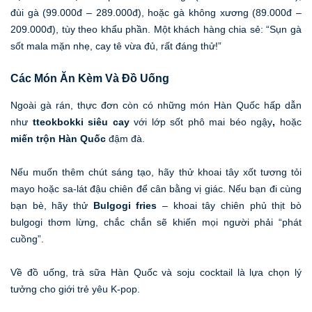
đùi gà (99.000đ – 289.000đ), hoặc gà không xương (89.000đ –
209.000đ), tùy theo khẩu phần. Một khách hàng chia sẻ: “Sụn gà
sốt mala mặn nhẹ, cay tê vừa đủ, rất đáng thử!”
Các Món Ăn Kèm Và Đồ Uống
Ngoài gà rán, thực đơn còn có những món Hàn Quốc hấp dẫn
như
tteokbokki siêu cay
với lớp sốt phô mai béo ngậy
,
hoặc
miến trộn Hàn Quốc
đậm đà.
Nếu muốn thêm chút sáng tạo, hãy thử khoai tây xốt tương tỏi
mayo hoặc sa-lát đậu chiên để cân bằng vị giác. Nếu bạn đi cùng
bạn bè, hãy thử
Bulgogi fries
– khoai tây chiên phủ thịt bò
bulgogi thơm lừng, chắc chắn sẽ khiến mọi người phải “phát
cuồng”.
Về đồ uống, trà sữa Hàn Quốc và soju cocktail là lựa chọn lý
tưởng cho giới trẻ yêu K-pop.