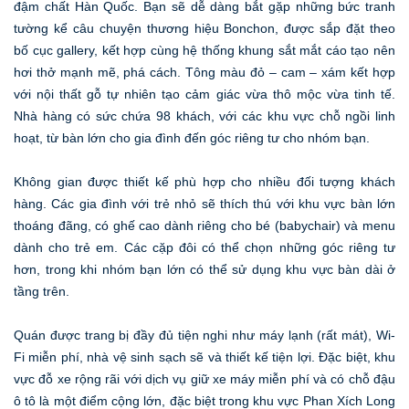
đậm chất Hàn Quốc. Bạn sẽ dễ dàng bắt gặp những bức tranh
tường kể câu chuyện thương hiệu Bonchon, được sắp đặt theo
bố cục gallery, kết hợp cùng hệ thống khung sắt mắt cáo tạo nên
hơi thở mạnh mẽ, phá cách. Tông màu đỏ – cam – xám kết hợp
với nội thất gỗ tự nhiên tạo cảm giác vừa thô mộc vừa tinh tế.
Nhà hàng có sức chứa 98 khách, với các khu vực chỗ ngồi linh
hoạt, từ bàn lớn cho gia đình đến góc riêng tư cho nhóm bạn.
Không gian được thiết kế phù hợp cho nhiều đối tượng khách
hàng. Các gia đình với trẻ nhỏ sẽ thích thú với khu vực bàn lớn
thoáng đãng, có ghế cao dành riêng cho bé (babychair) và menu
dành cho trẻ em. Các cặp đôi có thể chọn những góc riêng tư
hơn, trong khi nhóm bạn lớn có thể sử dụng khu vực bàn dài ở
tầng trên.
Quán được trang bị đầy đủ tiện nghi như máy lạnh (rất mát), Wi-
Fi miễn phí, nhà vệ sinh sạch sẽ và thiết kế tiện lợi. Đặc biệt, khu
vực đỗ xe rộng rãi với dịch vụ giữ xe máy miễn phí và có chỗ đậu
ô tô là một điểm cộng lớn, đặc biệt trong khu vực Phan Xích Long