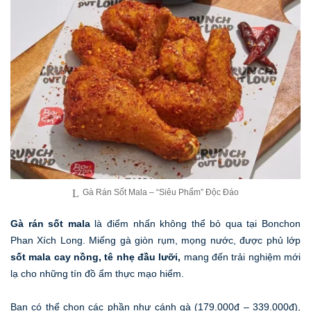
Gà Rán Sốt Mala – “Siêu Phẩm” Độc Đáo
Gà rán sốt mala
là điểm nhấn không thể bỏ qua tại Bonchon
Phan Xích Long. Miếng gà giòn rụm, mọng nước, được phủ lớp
sốt mala cay nồng, tê nhẹ đầu lưỡi,
mang đến trải nghiệm mới
lạ cho những tín đồ ẩm thực mạo hiểm.
Bạn có thể chọn các phần như cánh gà (179.000đ – 339.000đ),