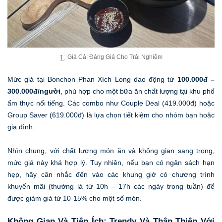
Giá Cả: Đáng Giá Cho Trải Nghiệm
Mức giá tại Bonchon Phan Xích Long dao động từ
100.000đ –
300.000đ/người
, phù hợp cho một bữa ăn chất lượng tại khu phố
ẩm thực nổi tiếng. Các combo như Couple Deal (419.000đ) hoặc
Group Saver (619.000đ) là lựa chọn tiết kiệm cho nhóm bạn hoặc
gia đình.
Nhìn chung, với chất lượng món ăn và không gian sang trọng,
mức giá này khá hợp lý. Tuy nhiên, nếu bạn có ngân sách hạn
hẹp, hãy cân nhắc đến vào các khung giờ có chương trình
khuyến mãi (thường là từ 10h – 17h các ngày trong tuần) để
được giảm giá từ 10-15% cho một số món.
Không Gian Và Tiện Ích: Trendy Và Thân Thiện Với