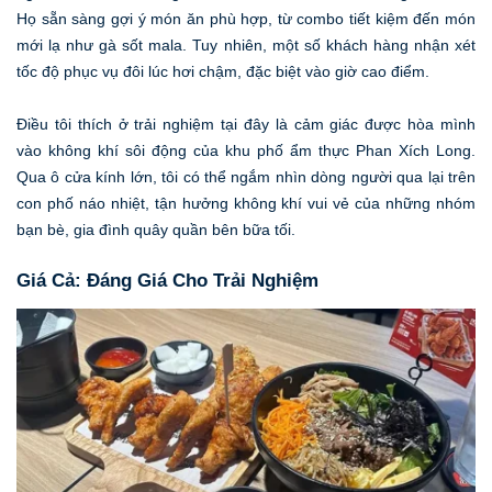
Họ sẵn sàng gợi ý món ăn phù hợp, từ combo tiết kiệm đến món
mới lạ như gà sốt mala. Tuy nhiên, một số khách hàng nhận xét
tốc độ phục vụ đôi lúc hơi chậm, đặc biệt vào giờ cao điểm.
Điều tôi thích ở trải nghiệm tại đây là cảm giác được hòa mình
vào không khí sôi động của khu phố ẩm thực Phan Xích Long.
Qua ô cửa kính lớn, tôi có thể ngắm nhìn dòng người qua lại trên
con phố náo nhiệt, tận hưởng không khí vui vẻ của những nhóm
bạn bè, gia đình quây quần bên bữa tối.
Giá Cả: Đáng Giá Cho Trải Nghiệm