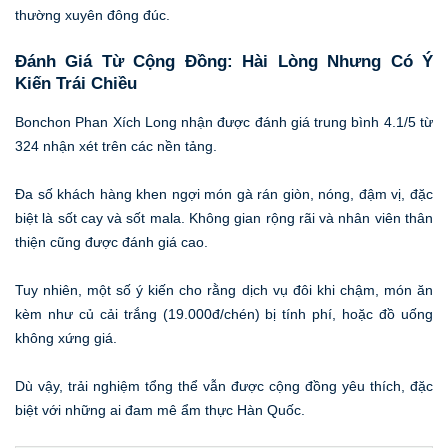
thường xuyên đông đúc.
Đánh Giá Từ Cộng Đồng: Hài Lòng Nhưng Có Ý
Kiến Trái Chiều
Bonchon Phan Xích Long nhận được đánh giá trung bình 4.1/5 từ
324 nhận xét trên các nền tảng.
Đa số khách hàng khen ngợi món gà rán giòn, nóng, đậm vị, đặc
biệt là sốt cay và sốt mala. Không gian rộng rãi và nhân viên thân
thiện cũng được đánh giá cao.
Tuy nhiên, một số ý kiến cho rằng dịch vụ đôi khi chậm, món ăn
kèm như củ cải trắng (19.000đ/chén) bị tính phí, hoặc đồ uống
không xứng giá.
Dù vậy, trải nghiệm tổng thể vẫn được cộng đồng yêu thích, đặc
biệt với những ai đam mê ẩm thực Hàn Quốc.