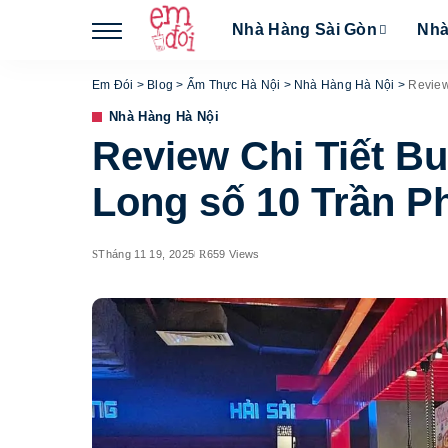
Nhà Hàng Sài Gòn
Nhà
Em Đói
>
Blog
>
Ẩm Thực Hà Nội
>
Nhà Hàng Hà Nội
>
Review
Nhà Hàng Hà Nội
Review Chi Tiết Bu
Long số 10 Trần P
Tháng 11 19, 2025
659 Views