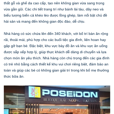
thất gỗ và ghế da cao cấp, tạo nên không gian vừa sang trọng
vừa gần gũi. Các chi tiết trang trí như bánh lái tàu, dây neo và
biểu tượng biển cả khéo léo được lồng ghép, làm nổi bật chủ đề
hải sản và mang đến không gian độc đáo, dễ chịu.
Nhà hàng có sức chứa lên đến 340 khách, với bố trí bàn ăn rộng
rãi, thoải mái, phù hợp cho các buổi tiệc gia đình, liên hoan hay
gặp gỡ bạn bè. Đặc biệt, khu vực bày đồ ăn và khu vực ăn uống
được sắp xếp hợp lý, giúp thực khách dễ dàng di chuyển và lựa
chọn món ăn yêu thích. Nhà hàng còn chú trọng đến các gia đình
có trẻ nhỏ bằng cách thiết kế khu vui chơi riêng biệt, đảm bảo an
toàn và giúp các bé có không gian giải trí trong khi bố mẹ thưởng
thức bữa ăn.