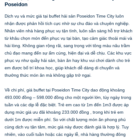
Poseidon
Dịch vụ và mức giá tại buffet hải sản Poseidon Time City luôn
nhận được phản hồi tích cực nhờ sự chu đáo và chuyên nghiệp.
Nhân viên nhà hàng phục vụ tận tình, luôn sẵn sàng hỗ trợ khách
từ khâu chọn món đến phục vụ tại bàn, tạo cảm giác thoải mái và
hài lòng. Không gian rộng rãi, sang trọng với tông màu nâu trầm
chủ đạo mang đến sự ấm cúng, hiện đại và dễ chịu. Các khu vực
phục vụ như quầy hải sản, bàn ăn hay khu vui chơi dành cho trẻ
em được bố trí khoa học, giúp khách dễ dàng di chuyển và
thưởng thức món ăn mà không gặp trở ngại.
Về chi phí, giá buffet tại Poseidon Time City dao động khoảng
493.000 đồng – 598.000 đồng cho một người lớn, tùy ngày trong
tuần và các dịp lễ đặc biệt. Trẻ em cao từ 1m đến 1m3 được áp
dụng mức giá ưu đãi khoảng 233.000 đồng , trong khi trẻ em
dưới 1m được miễn phí. So với chất lượng món ăn phong phú
cùng dịch vụ tận tâm, mức giá này được đánh giá là hợp lý. Tuy
nhiên, vào cuối tuần hoặc các ngày lễ, nhà hàng thường đông