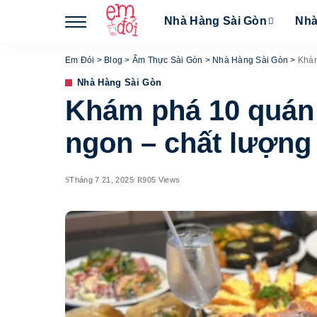
Nhà Hàng Sài Gòn
Nhà
Em Đói
>
Blog
>
Ẩm Thực Sài Gòn
>
Nhà Hàng Sài Gòn
>
Khám
Nhà Hàng Sài Gòn
Khám phá 10 quán 
ngon – chất lượng
Tháng 7 21, 2025
905 Views