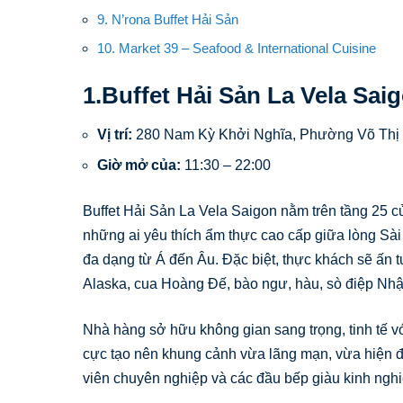
9. N’rona Buffet Hải Sản
10. Market 39 – Seafood & International Cuisine
1.Buffet Hải Sản La Vela Sai
Vị trí:
280 Nam Kỳ Khởi Nghĩa, Phường Võ Thị 
Giờ mở của:
11:30 – 22:00
Buffet Hải Sản La Vela Saigon nằm trên tầng 25 c
những ai yêu thích ẩm thực cao cấp giữa lòng Sà
đa dạng từ Á đến Âu. Đặc biệt, thực khách sẽ ấn
Alaska, cua Hoàng Đế, bào ngư, hàu, sò điệp Nhật
Nhà hàng sở hữu không gian sang trọng, tinh tế v
cực tạo nên khung cảnh vừa lãng mạn, vừa hiện đ
viên chuyên nghiệp và các đầu bếp giàu kinh ngh