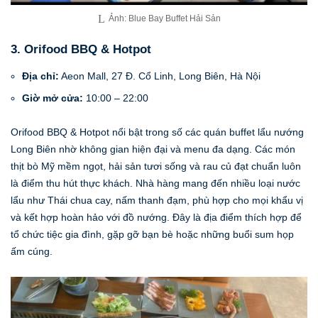
Ảnh: Blue Bay Buffet Hải Sản
3. Orifood BBQ & Hotpot
Địa chỉ:
Aeon Mall, 27 Đ. Cổ Linh, Long Biên, Hà Nội
Giờ mở cửa:
10:00 – 22:00
Orifood BBQ & Hotpot nổi bật trong số các quán buffet lẩu nướng
Long Biên nhờ không gian hiện đại và menu đa dạng. Các món
thịt bò Mỹ mềm ngọt, hải sản tươi sống và rau củ đạt chuẩn luôn
là điểm thu hút thực khách. Nhà hàng mang đến nhiều loại nước
lẩu như Thái chua cay, nấm thanh đạm, phù hợp cho mọi khẩu vị
và kết hợp hoàn hảo với đồ nướng. Đây là địa điểm thích hợp để
tổ chức tiệc gia đình, gặp gỡ bạn bè hoặc những buổi sum họp
ấm cúng.