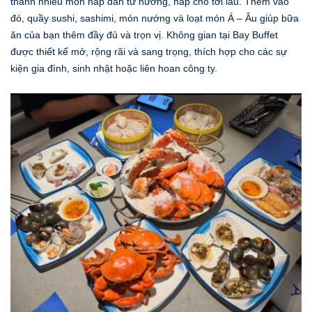
thành nhiều món hấp dẫn từ nướng, hấp cho tới lẩu. Thêm vào
đó, quầy sushi, sashimi, món nướng và loạt món Á – Âu giúp bữa
ăn của bạn thêm đầy đủ và trọn vị. Không gian tại Bay Buffet
được thiết kế mở, rộng rãi và sang trọng, thích hợp cho các sự
kiện gia đình, sinh nhật hoặc liên hoan công ty.