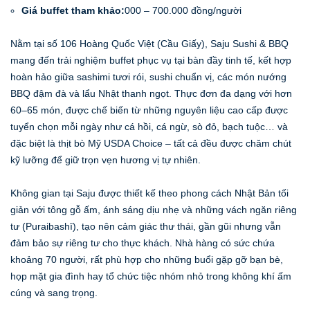
Giá buffet tham khảo:
000 – 700.000 đồng/người
Nằm tại số 106 Hoàng Quốc Việt (Cầu Giấy), Saju Sushi & BBQ
mang đến trải nghiệm buffet phục vụ tại bàn đầy tinh tế, kết hợp
hoàn hảo giữa sashimi tươi rói, sushi chuẩn vị, các món nướng
BBQ đậm đà và lẩu Nhật thanh ngọt. Thực đơn đa dạng với hơn
60–65 món, được chế biến từ những nguyên liệu cao cấp được
tuyển chọn mỗi ngày như cá hồi, cá ngừ, sò đỏ, bạch tuộc… và
đặc biệt là thịt bò Mỹ USDA Choice – tất cả đều được chăm chút
kỹ lưỡng để giữ trọn vẹn hương vị tự nhiên.
Không gian tại Saju được thiết kế theo phong cách Nhật Bản tối
giản với tông gỗ ấm, ánh sáng dịu nhẹ và những vách ngăn riêng
tư (Puraibashī), tạo nên cảm giác thư thái, gần gũi nhưng vẫn
đảm bảo sự riêng tư cho thực khách. Nhà hàng có sức chứa
khoảng 70 người, rất phù hợp cho những buổi gặp gỡ bạn bè,
họp mặt gia đình hay tổ chức tiệc nhóm nhỏ trong không khí ấm
cúng và sang trọng.