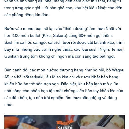
xanh và ánh sáng dịu nhẹ, mang đến cảm giác thư thái, riêng tư
trong từng góc ngồi – từ bàn ghế cao, khu bệt kiểu Nhật cho đến
các phòng riêng kín đáo.
Bước vào menu, bạn sẽ lạc vào “thiên đường” ẩm thực Nhật với
hơn 100 món buffet (Kiku, Sakura) cùng 60+ món gọi thêm.
Sashimi cá hồi, cá ngừ, cá trích tươi rói được cắt lát tinh xảo, trình
bày như những bức tranh nghệ thuật; các loại sushi Nigiri, Temari,
Gunkan trứng tôm không chỉ ngon mà còn sáng tạo bất ngờ.
Bên cạnh đó, các món nướng thượng hạng như bò Mỹ, bò Wagyu
A5, cá hồi sốt teriyaki, lẩu Miso kim chi và rượu Nhật hảo hạng
khiến bữa ăn trở nên trọn vẹn. Đặc biệt, khu bếp lạnh mở giữa
nhà hàng cho phép bạn tận mắt chứng kiến bàn tay khéo léo của
các đầu bếp, tạo nên trải nghiệm ẩm thực sống động và đáng
nhớ.