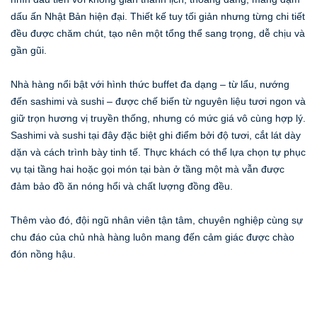
dấu ấn Nhật Bản hiện đại. Thiết kế tuy tối giản nhưng từng chi tiết
đều được chăm chút, tạo nên một tổng thể sang trọng, dễ chịu và
gần gũi.
Nhà hàng nổi bật với hình thức buffet đa dạng – từ lẩu, nướng
đến sashimi và sushi – được chế biến từ nguyên liệu tươi ngon và
giữ trọn hương vị truyền thống, nhưng có mức giá vô cùng hợp lý.
Sashimi và sushi tại đây đặc biệt ghi điểm bởi độ tươi, cắt lát dày
dặn và cách trình bày tinh tế. Thực khách có thể lựa chọn tự phục
vụ tại tầng hai hoặc gọi món tại bàn ở tầng một mà vẫn được
đảm bảo đồ ăn nóng hổi và chất lượng đồng đều.
Thêm vào đó, đội ngũ nhân viên tận tâm, chuyên nghiệp cùng sự
chu đáo của chủ nhà hàng luôn mang đến cảm giác được chào
đón nồng hậu.