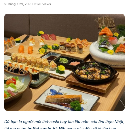
Tháng 7 29, 2025
870 Views
Dù bạn là người mới thử sushi hay fan lâu năm của ẩm thực Nhật,
thì top quán
buffet sushi Hà Nội
ngon này đều sẽ khiến bạn