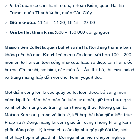
Vị trí:
quán có chi nhánh ở quận Hoàn Kiếm, quận Hai Bà
Trưng, quân Thanh Xuân, quận Cầu Giấy
Giờ mở cửa:
11:15 – 14:30, 18:15 – 22:00
Giá buffet tham khảo:
000 – 450.000 đồng/người
Maison Sen Buffet là quán buffet sushi Hà Nội đáng thử mà bạn
không nên bỏ qua. Địa chỉ có menu đa dạng, với hơn 100 – 200
món ăn từ hải sản tươi sống như cua, hàu, sò điệp, tôm hùm, ốc
hương đến sushi, sashimi, các món Á – Âu, thịt bò, thịt cừu, salad
và tráng miệng hấp dẫn với chè, kem, yogurt dừa.
Một điểm cộng lớn là các quầy buffet luôn được bổ sung món
nóng kịp thời, đảm bảo món ăn luôn tươi mới, giữ trọn hương vị
và nhiệt độ, nâng cao trải nghiệm thưởng thức. Không gian tại
Maison Sen sang trọng và tinh tế, kết hợp hài hòa giữa kiến trúc
Pháp và Á Đông, mang lại cảm giác ấm cúng nhưng không kém
phần đẳng cấp – lý tưởng cho các dịp như gặp gỡ đối tác, sinh
nhật hay họp mặt gia đình. Đội ngũ nhân viên chuyên nghiệp,