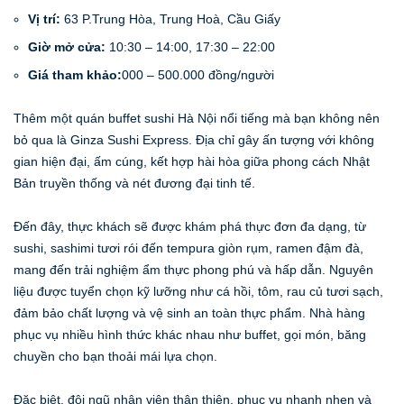
Vị trí:
63 P.Trung Hòa, Trung Hoà, Cầu Giấy
Giờ mở cửa:
10:30 – 14:00, 17:30 – 22:00
Giá tham khảo:
000 – 500.000 đồng/người
Thêm một quán buffet sushi Hà Nội nổi tiếng mà bạn không nên
bỏ qua là Ginza Sushi Express. Địa chỉ gây ấn tượng với không
gian hiện đại, ấm cúng, kết hợp hài hòa giữa phong cách Nhật
Bản truyền thống và nét đương đại tinh tế.
Đến đây, thực khách sẽ được khám phá thực đơn đa dạng, từ
sushi, sashimi tươi rói đến tempura giòn rụm, ramen đậm đà,
mang đến trải nghiệm ẩm thực phong phú và hấp dẫn. Nguyên
liệu được tuyển chọn kỹ lưỡng như cá hồi, tôm, rau củ tươi sạch,
đảm bảo chất lượng và vệ sinh an toàn thực phẩm. Nhà hàng
phục vụ nhiều hình thức khác nhau như buffet, gọi món, băng
chuyền cho bạn thoải mái lựa chọn.
Đặc biệt, đội ngũ nhân viên thân thiện, phục vụ nhanh nhẹn và