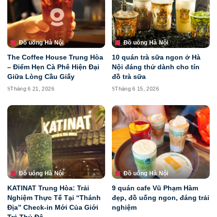
Đồ uống Hà Nội
Đồ uống Hà Nội
The Coffee House Trung Hòa
10 quán trà sữa ngon ở Hà
– Điểm Hẹn Cà Phê Hiện Đại
Nội đáng thử dành cho tín
Giữa Lòng Cầu Giấy
đồ trà sữa
Tháng 6 21, 2026
Tháng 6 15, 2026
Đồ uống Hà Nội
Đồ uống Hà Nội
KATINAT Trung Hòa: Trải
9 quán cafe Vũ Phạm Hàm
Nghiệm Thực Tế Tại “Thánh
đẹp, đồ uống ngon, đáng trải
Địa” Check-in Mới Của Giới
nghiệm