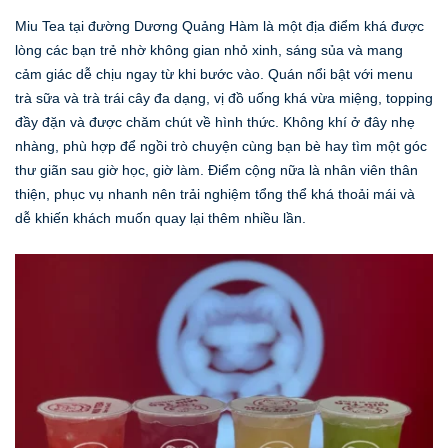
Miu Tea tại đường Dương Quảng Hàm là một địa điểm khá được
lòng các bạn trẻ nhờ không gian nhỏ xinh, sáng sủa và mang
cảm giác dễ chịu ngay từ khi bước vào. Quán nổi bật với menu
trà sữa và trà trái cây đa dạng, vị đồ uống khá vừa miệng, topping
đầy đặn và được chăm chút về hình thức. Không khí ở đây nhẹ
nhàng, phù hợp để ngồi trò chuyện cùng bạn bè hay tìm một góc
thư giãn sau giờ học, giờ làm. Điểm cộng nữa là nhân viên thân
thiện, phục vụ nhanh nên trải nghiệm tổng thể khá thoải mái và
dễ khiến khách muốn quay lại thêm nhiều lần.