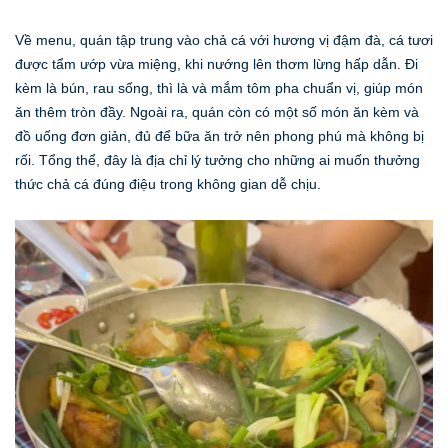
Về menu, quán tập trung vào chả cá với hương vị đậm đà, cá tươi
được tẩm ướp vừa miệng, khi nướng lên thơm lừng hấp dẫn. Đi
kèm là bún, rau sống, thì là và mắm tôm pha chuẩn vị, giúp món
ăn thêm tròn đầy. Ngoài ra, quán còn có một số món ăn kèm và
đồ uống đơn giản, đủ để bữa ăn trở nên phong phú mà không bị
rối. Tổng thể, đây là địa chỉ lý tưởng cho những ai muốn thưởng
thức chả cá đúng điệu trong không gian dễ chịu.