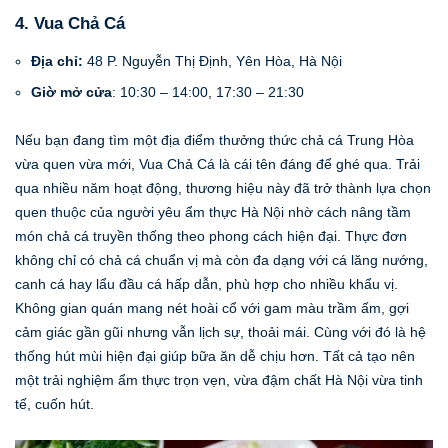
4. Vua Chả Cá
Địa chỉ:
48 P. Nguyễn Thị Định, Yên Hòa, Hà Nội
Giờ mở cửa
: 10:30 – 14:00, 17:30 – 21:30
Nếu bạn đang tìm một địa điểm thưởng thức chả cá Trung Hòa
vừa quen vừa mới, Vua Chả Cá là cái tên đáng để ghé qua. Trải
qua nhiều năm hoạt động, thương hiệu này đã trở thành lựa chọn
quen thuộc của người yêu ẩm thực Hà Nội nhờ cách nâng tầm
món chả cá truyền thống theo phong cách hiện đại. Thực đơn
không chỉ có chả cá chuẩn vị mà còn đa dạng với cá lăng nướng,
canh cá hay lẩu đầu cá hấp dẫn, phù hợp cho nhiều khẩu vị.
Không gian quán mang nét hoài cổ với gam màu trầm ấm, gợi
cảm giác gần gũi nhưng vẫn lịch sự, thoải mái. Cùng với đó là hệ
thống hút mùi hiện đại giúp bữa ăn dễ chịu hơn. Tất cả tạo nên
một trải nghiệm ẩm thực trọn vẹn, vừa đậm chất Hà Nội vừa tinh
tế, cuốn hút.