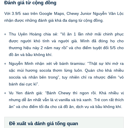
Đánh giá từ cộng đồng
Với 3.9/5 sao trên Google Maps, Chewy Junior Nguyễn Văn Lộc
nhận được những đánh giá khá đa dạng từ cộng đồng.
Thu Uyên Hoàng chia sẻ: “Vị ăn 1 lần nhớ mãi chinh phục
được người khó tính và người già. Mình đã đóng họ cho
thương hiệu này 2 năm nay rồi” và cho điểm tuyệt đối 5/5 cho
đồ ăn và bầu không khí.
Nguyễn Minh nhận xét về bánh tiramisu: “Thật sự khi mở ra
sặc mùi hương socola thơm lừng luôn. Quán cho khá nhiều
socola và nhân bên trong”, tuy nhiên chỉ ra nhược điểm “vỏ
bánh dai cực kì”.
Vu Yen đánh giá: “Bánh Chewy thì ngon rồi. Khá nhiều vị
nhưng dễ ăn nhất vẫn là vị vanilla và trà xanh. Trẻ con rất thích
ăn” và cho điểm tối đa cho cả đồ ăn, dịch vụ và bầu không khí.
Đề xuất và đánh giá tổng quan