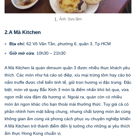
Ảnh: Sưu tầm
2.A Mà Kitchen
Địa chỉ:
62 Võ Văn Tần, phường 6, quận 3, Tp.HCM
Giờ mở cửa
: 10h30 – 21h30
A Mà Kitchen là quán dimsum quận 3 được nhiều thực khách yêu
thích. Các món như há cảo sò điệp, xíu mại trứng tôm hay cảo bò
nấm truffe được chế biến tinh tế, giữ trọn hương vị đặc trưng. Đặc
biệt, món vịt quay Bắc Kinh 3 món là điểm nhấn khó bỏ qua, vừa
ngon mắt vừa đậm đà hương vị. Ngoài ra, quán còn có nhiều
món ăn ngon khác cho bạn thoải mái thưởng thức. Tuy giá cả có
phần nhỉnh hơn mặt bằng chung, nhưng chất lượng món ăn cùng
không gian ấm cúng và phong cách phục vụ chuyện nghiệp khiến
A Mà Kitchen trở thành điểm đến lý tưởng cho những ai yêu thích
ẩm thực Hong Kong chuẩn vị.