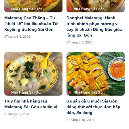
Nhà Hàng Sài Gòn
Nhà Hàng Sài Gòn
Malatang Cao Thắng – Tự
Dongbei Malatang: Hành
“thiết kế” bát lẩu chuẩn Tứ
trình chinh phục hương vị
Xuyên giữa lòng Sài Gòn
cay tê chuẩn Đông Bắc giữa
lòng Sài Gòn
Tháng 8 4, 2026
Tháng 8 3, 2026
Nhà Hàng Sài Gòn
Nhà Hàng Sài Gòn
Truy tìm nhà hàng lẩu
8 quán gà ủ muối Sài Gòn
Malatang Sài Gòn chuẩn vị
đáng thử với thực đơn hấp
dẫn, đa dạng
Tháng 8 1, 2026
Tháng 7 16, 2026