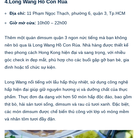
4.Long Wang Hồ Con Rùa
Địa chỉ:
11 Phạm Ngọc Thạch, phường 6, quận 3, Tp.HCM
Giờ mở cửa:
10h00 – 22h00
Thêm một quán dimsum quận 3 ngon nức tiếng mà bạn không
nên bỏ qua là Long Wang Hồ Con Rùa. Nhà hàng được thiết kế
theo phong cách Hong Kong hiện đại và sang trọng, với nhiều
góc check in đẹp mắt, phù hợp cho các buổi gặp gỡ bạn bè, gia
đình hoặc tổ chức sự kiện.
Long Wang nổi tiếng với lẩu hấp thủy nhiệt, sử dụng công nghệ
hấp hiện đại giúp giữ nguyên hương vị và dưỡng chất của thực
phẩm. Thực đơn đa dạng với hơn 50 món hấp độc đáo, bao gồm
thịt bò, hải sản tươi sống, dimsum và rau củ tươi xanh. Đặc biệt,
các món dimsum được chế biến thủ công với lớp vỏ mỏng mềm
và nhân tôm tươi đầy đặn.