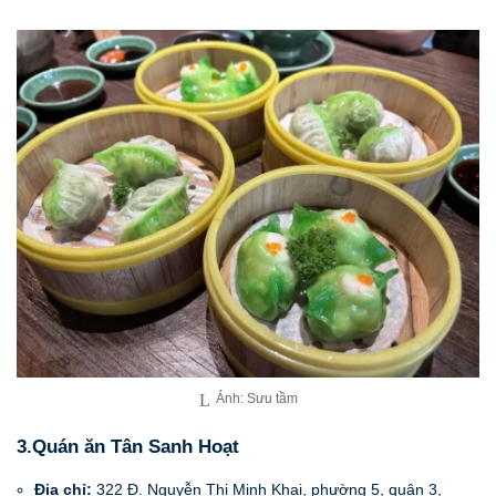
Ảnh: Sưu tầm
3.Quán ăn Tân Sanh Hoạt
Địa chỉ:
322 Đ. Nguyễn Thị Minh Khai, phường 5, quận 3,