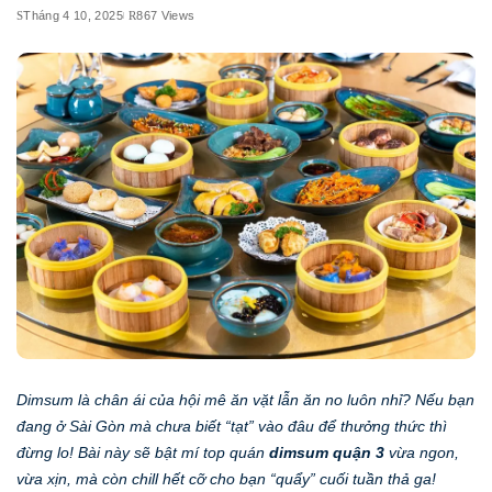
Tháng 4 10, 2025
867 Views
Dimsum là chân ái của hội mê ăn vặt lẫn ăn no luôn nhỉ? Nếu bạn
đang ở Sài Gòn mà chưa biết “tạt” vào đâu để thưởng thức thì
đừng lo! Bài này sẽ bật mí top quán
dimsum quận 3
vừa ngon,
vừa xịn, mà còn chill hết cỡ cho bạn “quẩy” cuối tuần thả ga!