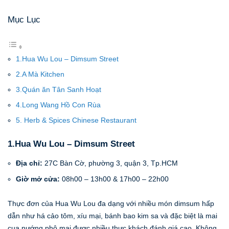
Mục Lục
1.Hua Wu Lou – Dimsum Street
2.A Mà Kitchen
3.Quán ăn Tân Sanh Hoạt
4.Long Wang Hồ Con Rùa
5. Herb & Spices Chinese Restaurant
1.Hua Wu Lou – Dimsum Street
Địa chỉ:
27C Bàn Cờ, phường 3, quận 3, Tp.HCM
Giờ mở cửa:
08h00 – 13h00 & 17h00 – 22h00
Thực đơn của Hua Wu Lou đa dạng với nhiều món dimsum hấp
dẫn như há cảo tôm, xíu mại, bánh bao kim sa và đặc biệt là mai
cua nướng phô mai được nhiều thực khách đánh giá cao. Không