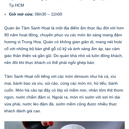
Tp.HCM
Giờ mở cửa:
06h30 – 11h00
Quán ăn Tâm Sanh Hoạt là một địa điểm ẩm thực lâu đời với hơn
80 năm hoạt động, chuyên phục vụ các món ăn sáng mang đậm
hương vị Trung Hoa. Quán có không gian giản dị, mang nét hoài
cổ với những bộ bàn ghế gỗ cũ kỹ và ánh sáng ấm áp, tạo cảm
giác thân thiện và gần gũi. Do quán khá nhỏ và luôn đông khách,
nên đôi khi thực khách có thể phải ngồi ghép bàn.
Tâm Sanh Hoạt nổi tiếng với các món dimsum như há cả, xíu
mại, bánh bao xá xíu, sủi cảo, cùng các món mì, hủ tiếu, bánh
cuốn. Món há cảo tại đây có lớp vỏ mềm mịn, nhân tôm thịt thơm
ngon, nước chấm đậm vị. Ngoài ra, món mì sườn với sợi mì dai
vừa phải, nước lèo đậm đà, sườn mềm cũng được nhiều thực
khách đánh giá cao.