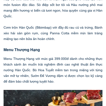
món fusion độc đáo. Sò điệp sốt bơ tỏi và Hàu nướng phô mai
mang đến hương vị biển cả tươi ngon, hòa quyện cùng gia vị Hàn
Quốc.
Cơm trộn Hàn Quốc (Bibimbap) với đầy đủ rau củ và trứng, Bánh
xèo hải sản giòn rụm, cùng Panna Cotta mềm mịn làm tráng
miệng tạo nên bữa ăn hoàn chỉnh.
Menu Thượng Hạng
Menu Thượng Hạng với mức giá 399.000đ dành cho những thực
khách sành ăn muốn trải nghiệm đỉnh cao nghệ thuật ẩm thực
nướng Hàn Quốc. Bò Hoa Tuyết mềm tan trong miệng với từng
vân mỡ tự nhiên, Sườn Đế Vương đậm vị được chọn lọc kỹ càng
để đảm bảo chất lượng tuyệt hảo.