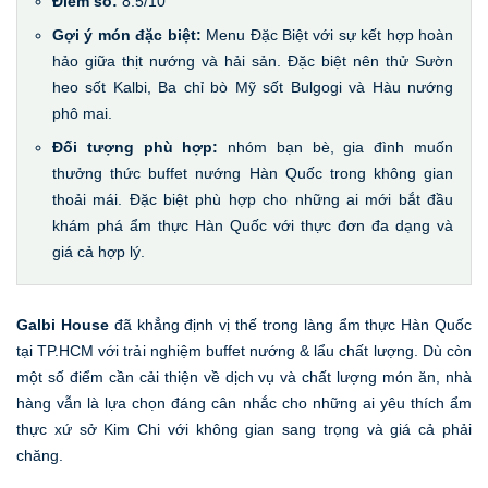
Điểm số:
8.5/10
Gợi ý món đặc biệt:
Menu Đặc Biệt với sự kết hợp hoàn
hảo giữa thịt nướng và hải sản. Đặc biệt nên thử Sườn
heo sốt Kalbi, Ba chỉ bò Mỹ sốt Bulgogi và Hàu nướng
phô mai.
Đối tượng phù hợp:
nhóm bạn bè, gia đình muốn
thưởng thức buffet nướng Hàn Quốc trong không gian
thoải mái. Đặc biệt phù hợp cho những ai mới bắt đầu
khám phá ẩm thực Hàn Quốc với thực đơn đa dạng và
giá cả hợp lý.
Galbi House
đã khẳng định vị thế trong làng ẩm thực Hàn Quốc
tại TP.HCM với trải nghiệm buffet nướng & lẩu chất lượng. Dù còn
một số điểm cần cải thiện về dịch vụ và chất lượng món ăn, nhà
hàng vẫn là lựa chọn đáng cân nhắc cho những ai yêu thích ẩm
thực xứ sở Kim Chi với không gian sang trọng và giá cả phải
chăng.