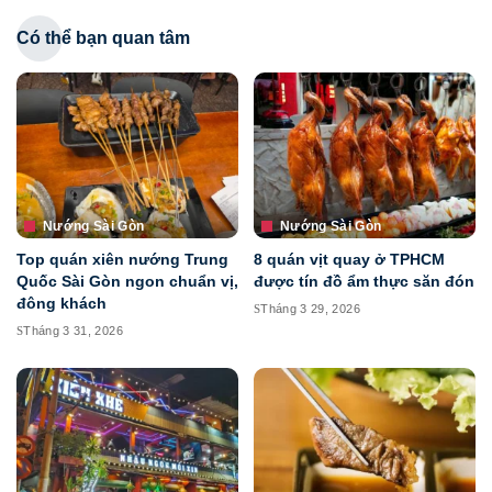
Có thể bạn quan tâm
Nướng Sài Gòn
Nướng Sài Gòn
Top quán xiên nướng Trung
8 quán vịt quay ở TPHCM
Quốc Sài Gòn ngon chuẩn vị,
được tín đồ ẩm thực săn đón
đông khách
Tháng 3 29, 2026
Tháng 3 31, 2026