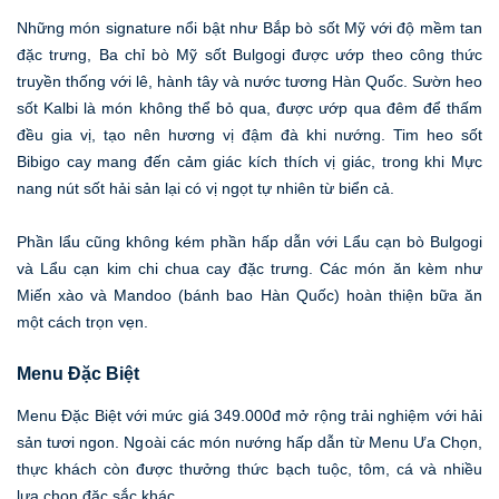
Những món signature nổi bật như Bắp bò sốt Mỹ với độ mềm tan
đặc trưng, Ba chỉ bò Mỹ sốt Bulgogi được ướp theo công thức
truyền thống với lê, hành tây và nước tương Hàn Quốc. Sườn heo
sốt Kalbi là món không thể bỏ qua, được ướp qua đêm để thấm
đều gia vị, tạo nên hương vị đậm đà khi nướng. Tim heo sốt
Bibigo cay mang đến cảm giác kích thích vị giác, trong khi Mực
nang nút sốt hải sản lại có vị ngọt tự nhiên từ biển cả.
Phần lẩu cũng không kém phần hấp dẫn với Lẩu cạn bò Bulgogi
và Lẩu cạn kim chi chua cay đặc trưng. Các món ăn kèm như
Miến xào và Mandoo (bánh bao Hàn Quốc) hoàn thiện bữa ăn
một cách trọn vẹn.
Menu Đặc Biệt
Menu Đặc Biệt với mức giá 349.000đ mở rộng trải nghiệm với hải
sản tươi ngon. Ngoài các món nướng hấp dẫn từ Menu Ưa Chọn,
thực khách còn được thưởng thức bạch tuộc, tôm, cá và nhiều
lựa chọn đặc sắc khác.