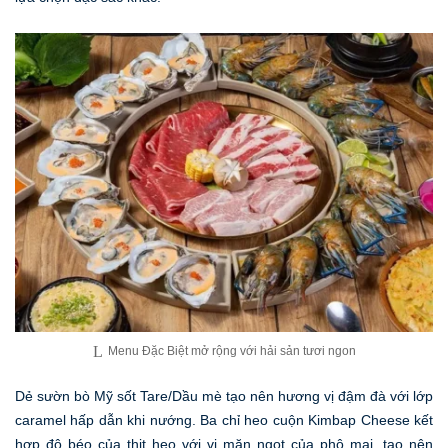
Menu Đặc Biệt mở rộng với hải sản tươi ngon
Dẻ sườn bò Mỹ sốt Tare/Dầu mè tạo nên hương vị đậm đà với lớp
caramel hấp dẫn khi nướng. Ba chỉ heo cuộn Kimbap Cheese kết
hợp độ béo của thịt heo với vị mặn ngọt của phô mai, tạo nên