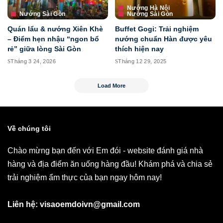
Nướng Hà Nội
Nướng Sài Gòn
Nướng Sài Gòn
Quán lẩu & nướng Xiên Khè
Buffet Gogi: Trải nghiệm
– Điểm hẹn nhậu “ngon bổ
nướng chuẩn Hàn được yêu
rẻ” giữa lòng Sài Gòn
thích hiện nay
Tháng 3 24, 2026
Tháng 12 29, 2025
Load More
Về chúng tôi
Chào mừng bạn đến với Em đói - website đánh giá nhà
hàng và địa điểm ăn uống hàng đầu! Khám phá và chia sẻ
trải nghiệm ẩm thực của bạn ngay hôm nay!
Liên hệ: visaoemdoivn@gmail.com