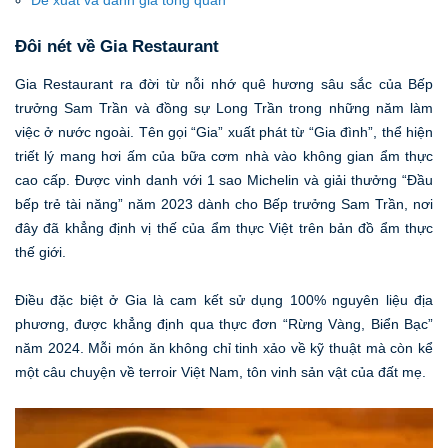
Đề xuất và đánh giá tổng quan
Đôi nét về Gia Restaurant
Gia Restaurant ra đời từ nỗi nhớ quê hương sâu sắc của Bếp
trưởng Sam Trần và đồng sự Long Trần trong những năm làm
việc ở nước ngoài. Tên gọi “Gia” xuất phát từ “Gia đình”, thể hiện
triết lý mang hơi ấm của bữa cơm nhà vào không gian ẩm thực
cao cấp. Được vinh danh với 1 sao Michelin và giải thưởng “Đầu
bếp trẻ tài năng” năm 2023 dành cho Bếp trưởng Sam Trần, nơi
đây đã khẳng định vị thế của ẩm thực Việt trên bản đồ ẩm thực
thế giới.
Điều đặc biệt ở Gia là cam kết sử dụng 100% nguyên liệu địa
phương, được khẳng định qua thực đơn “Rừng Vàng, Biển Bạc”
năm 2024. Mỗi món ăn không chỉ tinh xảo về kỹ thuật mà còn kể
một câu chuyện về terroir Việt Nam, tôn vinh sản vật của đất mẹ.