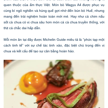
quen thuộc của ẩm thực Việt. Món bò Wagyu A4 được phục vụ
cùng bí ngô nghiền và húng quế gợi nhớ đến bún bò Huế, nhưng
mang đến trải nghiệm hoàn toàn mới mẻ. Hay như cá chim nấu
sốt cà chua có vị chua sâu hơn món cá cà chua truyền thống, với
thịt cá chắc dai hấp dẫn.
Mỗi món ăn tại đây được Michelin Guide miêu tả là “phức tạp một
cách tinh tế” với sự chế tác tinh xảo, đặc biệt chú trọng đến vị
chua và kết cấu để tạo sự cân bằng hoàn hảo.