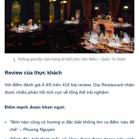
Không gianlấy cảm hứng từ kiến trúc Văn Miếu – Quốc Tử Giám
Review của thực khách
Với điểm đánh giá 4.4/5 trên 416 bài review, Gia Restaurant nhận
được nhiều phản hồi tích cực về tổng thể trải nghiệm.
Điểm mạnh được khen ngợi:
“Món nào cũng có hương vị đặc biệt không tìm ra điểm nào để
chê” – Phuong Nguyen
“Mình đặc biệt thích mấy cái khay đựng được decor siêu xinh