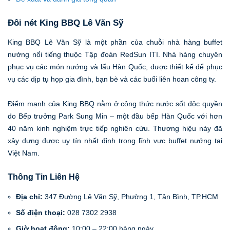
Đôi nét King BBQ Lê Văn Sỹ
King BBQ Lê Văn Sỹ là một phần của chuỗi nhà hàng buffet
nướng nổi tiếng thuộc Tập đoàn RedSun ITI. Nhà hàng chuyên
phục vụ các món nướng và lẩu Hàn Quốc, được thiết kế để phục
vụ các dịp tụ họp gia đình, bạn bè và các buổi liên hoan công ty.
Điểm mạnh của King BBQ nằm ở công thức nước sốt độc quyền
do Bếp trưởng Park Sung Min – một đầu bếp Hàn Quốc với hơn
40 năm kinh nghiệm trực tiếp nghiên cứu. Thương hiệu này đã
xây dựng được uy tín nhất định trong lĩnh vực buffet nướng tại
Việt Nam.
Thông Tin Liên Hệ
Địa chỉ:
347 Đường Lê Văn Sỹ, Phường 1, Tân Bình, TP.HCM
Số điện thoại:
028 7302 2938
Giờ hoạt động:
10:00 – 22:00 hàng ngày