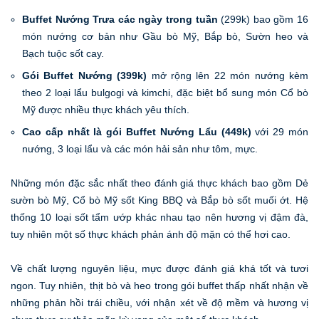
Buffet Nướng Trưa các ngày trong tuần
(299k) bao gồm 16
món nướng cơ bản như Gầu bò Mỹ, Bắp bò, Sườn heo và
Bạch tuộc sốt cay.
Gói Buffet Nướng (399k)
mở rộng lên 22 món nướng kèm
theo 2 loại lẩu bulgogi và kimchi, đặc biệt bổ sung món Cổ bò
Mỹ được nhiều thực khách yêu thích.
Cao cấp nhất là gói Buffet Nướng Lẩu (449k)
với 29 món
nướng, 3 loại lẩu và các món hải sản như tôm, mực.
Những món đặc sắc nhất theo đánh giá thực khách bao gồm Dẻ
sườn bò Mỹ, Cổ bò Mỹ sốt King BBQ và Bắp bò sốt muối ớt. Hệ
thống 10 loại sốt tẩm ướp khác nhau tạo nên hương vị đậm đà,
tuy nhiên một số thực khách phản ánh độ mặn có thể hơi cao.
Về chất lượng nguyên liệu, mực được đánh giá khá tốt và tươi
ngon. Tuy nhiên, thịt bò và heo trong gói buffet thấp nhất nhận về
những phản hồi trái chiều, với nhận xét về độ mềm và hương vị