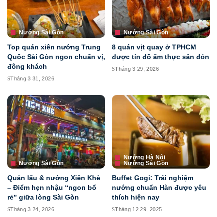
Nướng Sài Gòn
Nướng Sài Gòn
Top quán xiên nướng Trung
8 quán vịt quay ở TPHCM
Quốc Sài Gòn ngon chuẩn vị,
được tín đồ ẩm thực săn đón
đông khách
Tháng 3 29, 2026
Tháng 3 31, 2026
Nướng Hà Nội
Nướng Sài Gòn
Nướng Sài Gòn
Quán lẩu & nướng Xiên Khè
Buffet Gogi: Trải nghiệm
– Điểm hẹn nhậu “ngon bổ
nướng chuẩn Hàn được yêu
rẻ” giữa lòng Sài Gòn
thích hiện nay
Tháng 3 24, 2026
Tháng 12 29, 2025