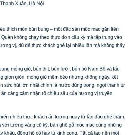
 Thanh Xuân, Hà Nội
 yêu thích món bún bung – một đặc sản mộc mạc gắn liền
 Quán không chạy theo thực đơn cầu kỳ mà tập trung vào
ơng vị, đủ để thực khách ghé lại nhiều lần mà không thấy
ung móng giò, bún thịt, bún lưỡi, bún bò Nam Bộ và lẩu
ng giòn giòn, móng giò mềm béo nhưng không ngấy, kết
n sức hút lớn nhất chính là nước dùng trong, ngọt thanh tự
 ăn càng cảm nhận rõ chiều sâu của hương vị truyền
hiến nhiều thực khách ấn tượng ngay từ lần đầu ghé thăm.
 với tường vàng cũ kỹ, bàn ghế gỗ mộc mạc cùng những
y khâu, đồng hồ cổ hay tủ kính cong. Tất cả tạo nên một