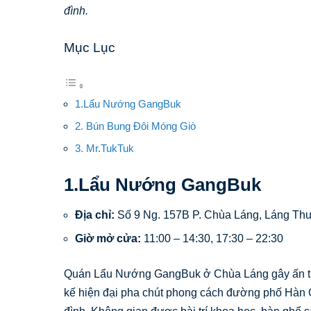
đình.
Mục Lục
1.Lẩu Nướng GangBuk
2. Bún Bung Đôi Móng Giò
3. Mr.TukTuk
1.Lẩu Nướng GangBuk
Địa chỉ:
Số 9 Ng. 157B P. Chùa Láng, Láng Th
Giờ mở cửa:
11:00 – 14:30, 17:30 – 22:30
Quán Lẩu Nướng GangBuk ở Chùa Láng gây ấn tượn
kế hiện đại pha chút phong cách đường phố Hàn Q