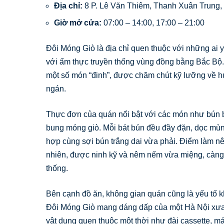
Địa chỉ:
8 P. Lê Văn Thiêm, Thanh Xuân Trung,
Giờ mở cửa:
07:00 – 14:00, 17:00 – 21:00
Đôi Móng Giò là địa chỉ quen thuộc với những ai
với ẩm thực truyền thống vùng đồng bằng Bắc Bộ.
một số món “đinh”, được chăm chút kỹ lưỡng về hư
ngán.
Thực đơn của quán nổi bật với các món như bún b
bung móng giò. Mỗi bát bún đều đầy đặn, dọc mù
hợp cùng sợi bún trắng dai vừa phải. Điểm làm nê
nhiên, được ninh kỹ và nêm nếm vừa miệng, càng
thống.
Bên cạnh đồ ăn, không gian quán cũng là yếu tố k
Đôi Móng Giò mang dáng dấp của một Hà Nội xưa
vật dụng quen thuộc một thời như đài cassette, má