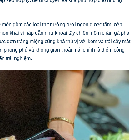
sắp xếp hợp lý, dễ di chuyển và khá phù hợp cho những
50 món gồm các loại thịt nướng tươi ngon được tẩm ướp
ón khai vị hấp dẫn như khoai tây chiên, nộm chân gà pha
ực đơn tráng miệng cũng khá thú vị với kem và trái cây mát
 ăn phong phú và không gian thoải mái chính là điểm cộng
n trải nghiệm.