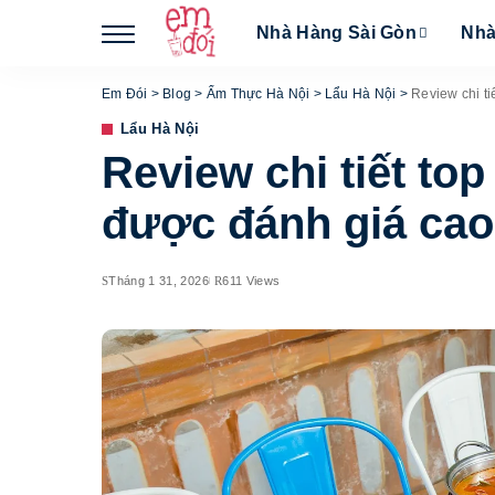
Nhà Hàng Sài Gòn
Nhà
Em Đói
>
Blog
>
Ẩm Thực Hà Nội
>
Lẩu Hà Nội
>
Review chi t
Lẩu Hà Nội
Review chi tiết to
được đánh giá cao
Tháng 1 31, 2026
611 Views