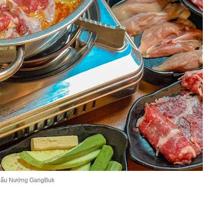
Lẩu Nướng GangBuk