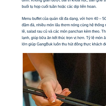
đình. Không gian được bài trí khoa học, bàn ghế 
buổi tụ họp cuối tuần hoặc các dịp liên hoan.
Menu buffet của quán rất đa dạng, với hơn 40 – 
đậm đà, nhiều món lẩu thơm nóng cùng hệ thống m
lê, salad rau củ và các món panchan kèm theo. Th
lạnh, giúp bữa ăn kết thúc trọn vị hơn. Tỷ lệ món
lớn giúp GangBuk luôn thu hút đông thực khách đế