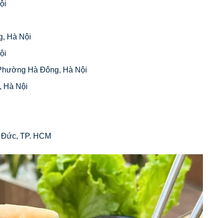
ội
, Hà Nội
Nội
, Phường Hà Đông, Hà Nội
, Hà Nội
ủ Đức, TP. HCM