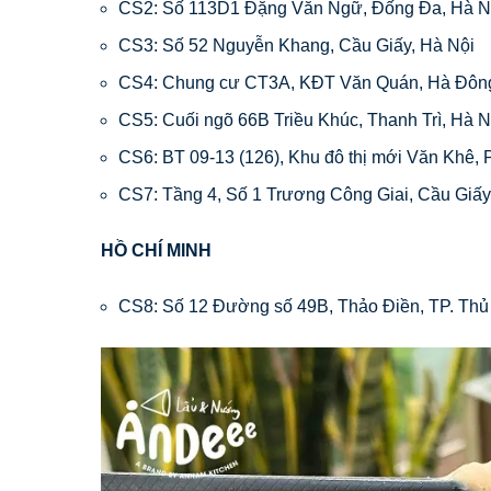
CS2: Số 113D1 Đặng Văn Ngữ, Đống Đa, Hà N
CS3: Số 52 Nguyễn Khang, Cầu Giấy, Hà Nội
CS4: Chung cư CT3A, KĐT Văn Quán, Hà Đông
CS5: Cuối ngõ 66B Triều Khúc, Thanh Trì, Hà 
CS6: BT 09-13 (126), Khu đô thị mới Văn Khê
CS7: Tầng 4, Số 1 Trương Công Giai, Cầu Giấy
HỒ CHÍ MINH
CS8: Số 12 Đường số 49B, Thảo Điền, TP. Th