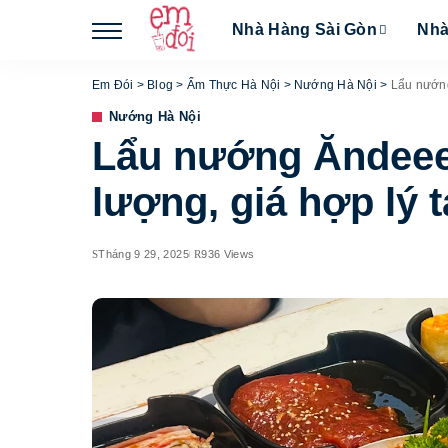
Nhà Hàng Sài Gòn
Nhà
Em Đói
>
Blog
>
Ẩm Thực Hà Nội
>
Nướng Hà Nội
>
Lẩu nướng
Nướng Hà Nội
Lẩu nướng Ăndeee 
lượng, giá hợp lý t
Tháng 9 29, 2025
936 Views