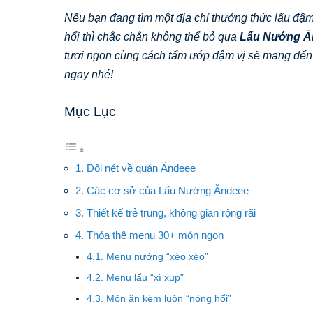
Nếu bạn đang tìm một địa chỉ thưởng thức lẩu đậm
hổi thì chắc chắn không thể bỏ qua
Lẩu Nướng Ă
tươi ngon cùng cách tẩm ướp đậm vị sẽ mang đến
ngay nhé!
Mục Lục
1. Đôi nét về quán Ăndeee
2. Các cơ sở của Lẩu Nướng Ăndeee
3. Thiết kế trẻ trung, không gian rộng rãi
4. Thỏa thê menu 30+ món ngon
4.1. Menu nướng “xèo xèo”
4.2. Menu lẩu “xì xụp”
4.3. Món ăn kèm luôn “nóng hổi”