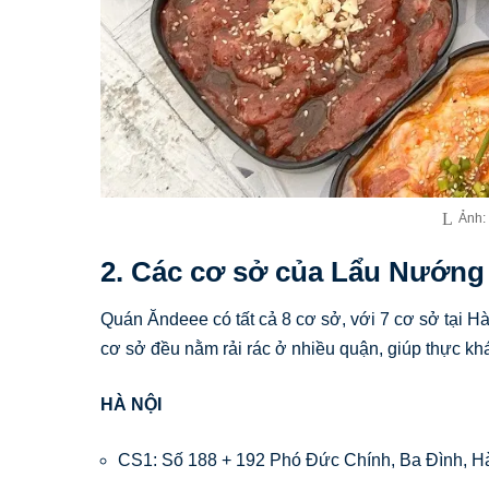
Ảnh:
2. Các cơ sở của Lẩu Nướn
Quán Ăndeee có tất cả 8 cơ sở, với 7 cơ sở tại H
cơ sở đều nằm rải rác ở nhiều quận, giúp thực khá
HÀ NỘI
CS1: Số 188 + 192 Phó Đức Chính, Ba Đình, H