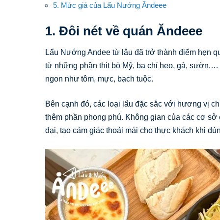
5. Mức giá của Lẩu Nướng Ăndeee
1. Đôi nét về quán Ăndeee
Lẩu Nướng Andee từ lâu đã trở thành điểm hẹn que
từ những phần thịt bò Mỹ, ba chỉ heo, gà, sườn,…
ngon như tôm, mực, bạch tuộc.
Bên cạnh đó, các loại lẩu đặc sắc với hương vị ch
thêm phần phong phú. Không gian của các cơ sở c
đại, tạo cảm giác thoải mái cho thực khách khi dù