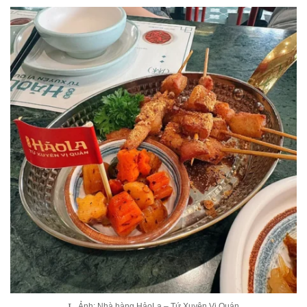
Ảnh: Nhà hàng HảoLa – Tứ Xuyên Vị Quán