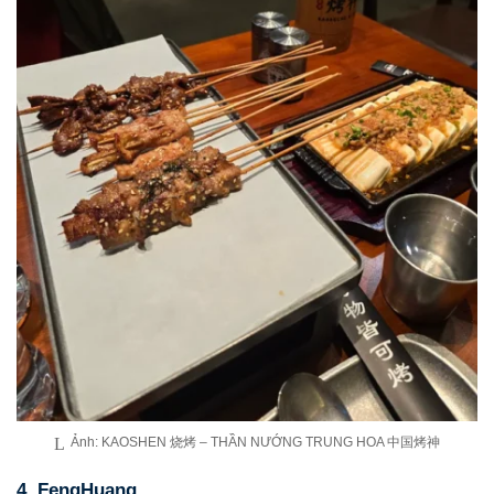
Ảnh: KAOSHEN 烧烤 – THẦN NƯỚNG TRUNG HOA 中国烤神
4. FengHuang