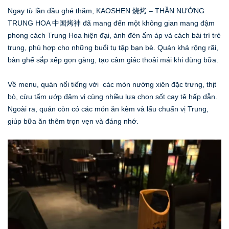
Ngay từ lần đầu ghé thăm, KAOSHEN 烧烤 – THẦN NƯỚNG
TRUNG HOA 中国烤神 đã mang đến một không gian mang đậm
phong cách Trung Hoa hiện đại, ánh đèn ấm áp và cách bài trí trẻ
trung, phù hợp cho những buổi tụ tập bạn bè. Quán khá rộng rãi,
bàn ghế sắp xếp gọn gàng, tạo cảm giác thoải mái khi dùng bữa.
Về menu, quán nổi tiếng với các món nướng xiên đặc trưng, thịt
bò, cừu tẩm ướp đậm vị cùng nhiều lựa chọn sốt cay tê hấp dẫn.
Ngoài ra, quán còn có các món ăn kèm và lẩu chuẩn vị Trung,
giúp bữa ăn thêm trọn vẹn và đáng nhớ.