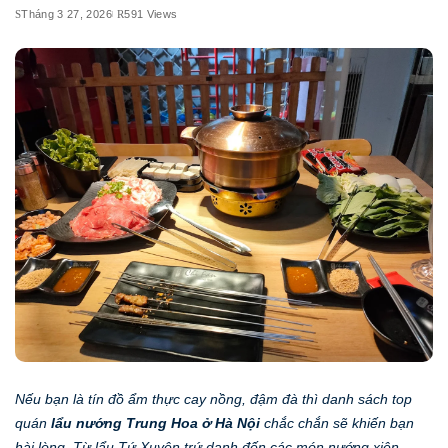
Tháng 3 27, 2026
591 Views
Nếu bạn là tín đồ ẩm thực cay nồng, đậm đà thì danh sách top
quán
lẩu nướng Trung Hoa ở Hà Nội
chắc chắn sẽ khiến bạn
hài lòng. Từ lẩu Tứ Xuyên trứ danh đến các món nướng xiên