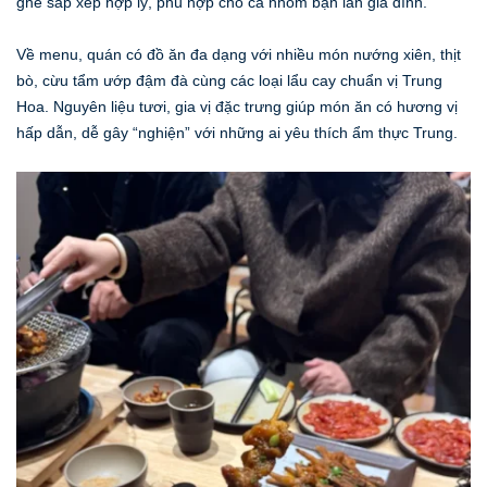
ghế sắp xếp hợp lý, phù hợp cho cả nhóm bạn lẫn gia đình.
Về menu, quán có đồ ăn đa dạng với nhiều món nướng xiên, thịt
bò, cừu tẩm ướp đậm đà cùng các loại lẩu cay chuẩn vị Trung
Hoa. Nguyên liệu tươi, gia vị đặc trưng giúp món ăn có hương vị
hấp dẫn, dễ gây “nghiện” với những ai yêu thích ẩm thực Trung.