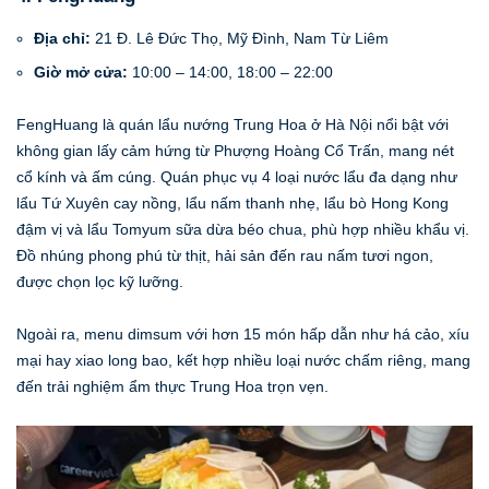
Địa chỉ:
21 Đ. Lê Đức Thọ, Mỹ Đình, Nam Từ Liêm
Giờ mở cửa:
10:00 – 14:00, 18:00 – 22:00
FengHuang là quán lẩu nướng Trung Hoa ở Hà Nội nổi bật với
không gian lấy cảm hứng từ Phượng Hoàng Cổ Trấn, mang nét
cổ kính và ấm cúng. Quán phục vụ 4 loại nước lẩu đa dạng như
lẩu Tứ Xuyên cay nồng, lẩu nấm thanh nhẹ, lẩu bò Hong Kong
đậm vị và lẩu Tomyum sữa dừa béo chua, phù hợp nhiều khẩu vị.
Đồ nhúng phong phú từ thịt, hải sản đến rau nấm tươi ngon,
được chọn lọc kỹ lưỡng.
Ngoài ra, menu dimsum với hơn 15 món hấp dẫn như há cảo, xíu
mại hay xiao long bao, kết hợp nhiều loại nước chấm riêng, mang
đến trải nghiệm ẩm thực Trung Hoa trọn vẹn.