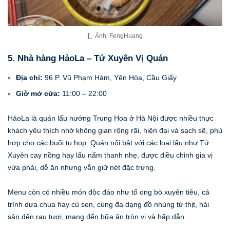
Ảnh: FengHuang
5. Nhà hàng HảoLa – Tứ Xuyên Vị Quán
Địa chỉ:
96 P. Vũ Phạm Hàm, Yên Hòa, Cầu Giấy
Giờ mở cửa:
11:00 – 22:00
HảoLa là quán lẩu nướng Trung Hoa ở Hà Nội được nhiều thực
khách yêu thích nhờ không gian rộng rãi, hiện đại và sạch sẽ, phù
hợp cho các buổi tụ họp. Quán nổi bật với các loại lẩu như Tứ
Xuyên cay nồng hay lẩu nấm thanh nhẹ, được điều chỉnh gia vị
vừa phải, dễ ăn nhưng vẫn giữ nét đặc trưng.
Menu còn có nhiều món độc đáo như tổ ong bò xuyên tiêu, cá
trình dưa chua hay củ sen, cùng đa dạng đồ nhúng từ thịt, hải
sản đến rau tươi, mang đến bữa ăn tròn vị và hấp dẫn.