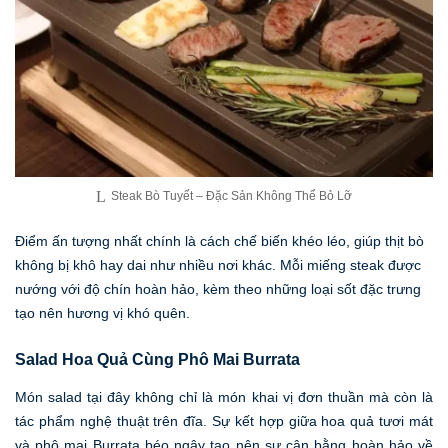
Steak Bò Tuyết – Đặc Sản Không Thể Bỏ Lỡ
Điểm ấn tượng nhất chính là cách chế biến khéo léo, giúp thịt bò
không bị khô hay dai như nhiều nơi khác. Mỗi miếng steak được
nướng với độ chín hoàn hảo, kèm theo những loại sốt đặc trưng
tạo nên hương vị khó quên.
Salad Hoa Quả Cùng Phô Mai Burrata
Món salad tại đây không chỉ là món khai vị đơn thuần mà còn là
tác phẩm nghệ thuật trên đĩa. Sự kết hợp giữa hoa quả tươi mát
và phô mai Burrata béo ngậy tạo nên sự cân bằng hoàn hảo về