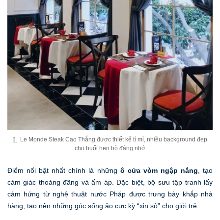
Le Monde Steak Cao Thắng được thiết kế tỉ mỉ, nhiều background đẹp
cho buổi hẹn hò đáng nhớ
Điểm nổi bật nhất chính là những
ô cửa vòm ngập nắng
, tạo
cảm giác thoáng đãng và ấm áp. Đặc biệt, bộ sưu tập tranh lấy
cảm hứng từ nghệ thuật nước Pháp được trưng bày khắp nhà
hàng, tạo nên những góc sống ảo cực kỳ “xịn sò” cho giới trẻ.