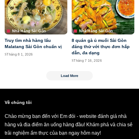
Nhà Hàng Sài Gòn
Nhà Hàng Sài Gòn
Truy tìm nhà hàng lẩu
8 quán gà ủ muối Sài Gòn
Malatang Sài Gòn chuẩn vị
đáng thử với thực đơn hấp
dẫn, đa dạng
Tháng 8 1, 2026
Tháng 7 16, 2026
Load More
Về chúng tôi
Chào mừng bạn đến với Em đói - website đánh giá nhà
hàng và địa điểm ăn uống hàng đầu! Khám phá và chia sẻ
trải nghiệm ẩm thực của bạn ngay hôm nay!