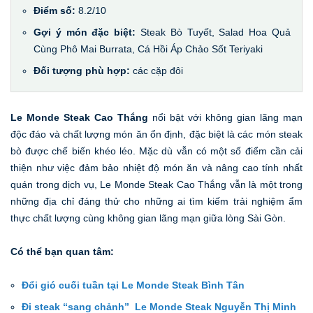
Điểm số:
8.2/10
Gợi ý món đặc biệt:
Steak Bò Tuyết, Salad Hoa Quả
Cùng Phô Mai Burrata, Cá Hồi Áp Chảo Sốt Teriyaki
Đối tượng phù hợp:
các cặp đôi
Le Monde Steak Cao Thắng
nổi bật với không gian lãng mạn
độc đáo và chất lượng món ăn ổn định, đặc biệt là các món steak
bò được chế biến khéo léo. Mặc dù vẫn có một số điểm cần cải
thiện như việc đảm bảo nhiệt độ món ăn và nâng cao tính nhất
quán trong dịch vụ, Le Monde Steak Cao Thắng vẫn là một trong
những địa chỉ đáng thử cho những ai tìm kiếm trải nghiệm ẩm
thực chất lượng cùng không gian lãng mạn giữa lòng Sài Gòn.
Có thể bạn quan tâm:
Đổi gió cuối tuần tại Le Monde Steak Bình Tân
Đi steak “sang chảnh” Le Monde Steak Nguyễn Thị Minh