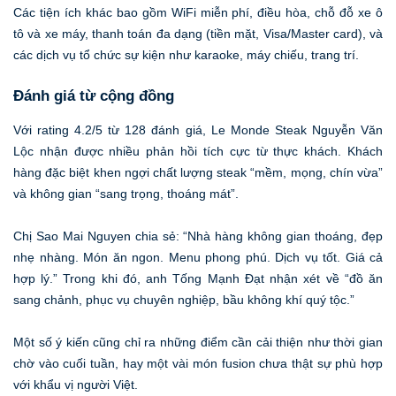
Các tiện ích khác bao gồm WiFi miễn phí, điều hòa, chỗ đỗ xe ô
tô và xe máy, thanh toán đa dạng (tiền mặt, Visa/Master card), và
các dịch vụ tổ chức sự kiện như karaoke, máy chiếu, trang trí.
Đánh giá từ cộng đồng
Với rating 4.2/5 từ 128 đánh giá, Le Monde Steak Nguyễn Văn
Lộc nhận được nhiều phản hồi tích cực từ thực khách. Khách
hàng đặc biệt khen ngợi chất lượng steak “mềm, mọng, chín vừa”
và không gian “sang trọng, thoáng mát”.
Chị Sao Mai Nguyen chia sẻ: “Nhà hàng không gian thoáng, đẹp
nhẹ nhàng. Món ăn ngon. Menu phong phú. Dịch vụ tốt. Giá cả
hợp lý.” Trong khi đó, anh Tống Mạnh Đạt nhận xét về “đồ ăn
sang chảnh, phục vụ chuyên nghiệp, bầu không khí quý tộc.”
Một số ý kiến cũng chỉ ra những điểm cần cải thiện như thời gian
chờ vào cuối tuần, hay một vài món fusion chưa thật sự phù hợp
với khẩu vị người Việt.