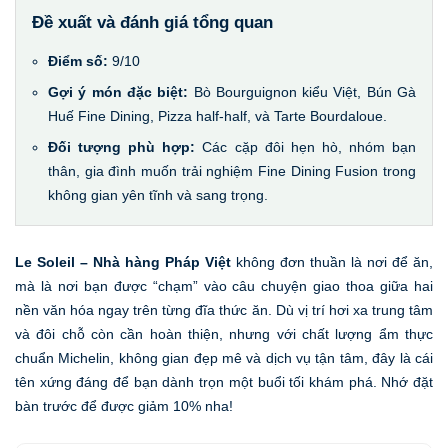
Đề xuất và đánh giá tổng quan
Điểm số:
9/10
Gợi ý món đặc biệt:
Bò Bourguignon kiểu Việt, Bún Gà
Huế Fine Dining, Pizza half-half, và Tarte Bourdaloue.
Đối tượng phù hợp:
Các cặp đôi hẹn hò, nhóm bạn
thân, gia đình muốn trải nghiệm Fine Dining Fusion trong
không gian yên tĩnh và sang trọng.
Le Soleil – Nhà hàng Pháp Việt
không đơn thuần là nơi để ăn,
mà là nơi bạn được “chạm” vào câu chuyện giao thoa giữa hai
nền văn hóa ngay trên từng đĩa thức ăn. Dù vị trí hơi xa trung tâm
và đôi chỗ còn cần hoàn thiện, nhưng với chất lượng ẩm thực
chuẩn Michelin, không gian đẹp mê và dịch vụ tận tâm, đây là cái
tên xứng đáng để bạn dành trọn một buổi tối khám phá. Nhớ đặt
bàn trước để được giảm 10% nha!