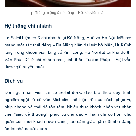
Tráng miệng & đồ uống – Nốt kết viên mãn
Hệ thống chi nhánh
Le Soleil hiện có 3 chi nhánh tại Đà Nẵng, Huế và Hà Nội. Mỗi nơi
mang một sắc thái riêng – Đà Nẵng hiện đại sát bờ biển, Huế tĩnh
lặng trong khuôn viên làng cổ Kim Long, Hà Nội đặt tại khu đô thị
Văn Phú. Dù ở chi nhánh nào, tinh thần Fusion Pháp – Việt vẫn
được giữ xuyên suốt.
Dịch vụ
Đội ngũ nhân viên tại Le Soleil được đào tạo theo quy trình
nghiêm ngặt từ cố vấn Michelin, thể hiện rõ qua cách phục vụ
nhịp nhàng và thái độ tận tâm. Nhiều thực khách nhận xét nhân
viên “siêu dễ thương”, phục vụ chu đáo – thậm chí có hôm chủ
quán còn mời khách rượu vang, tạo cảm giác gần gũi như đang
ăn tại nhà người quen.