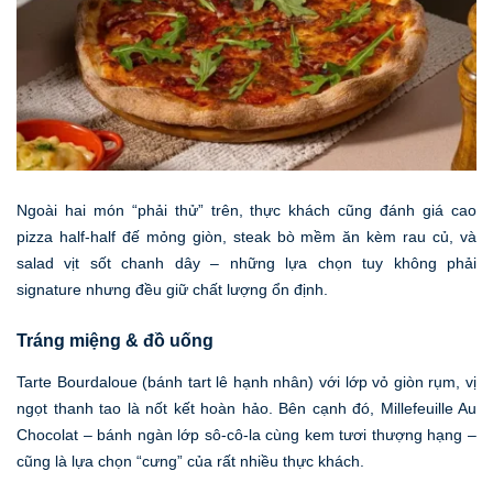
Ngoài hai món “phải thử” trên, thực khách cũng đánh giá cao
pizza half-half đế mỏng giòn, steak bò mềm ăn kèm rau củ, và
salad vịt sốt chanh dây – những lựa chọn tuy không phải
signature nhưng đều giữ chất lượng ổn định.
Tráng miệng & đồ uống
Tarte Bourdaloue (bánh tart lê hạnh nhân) với lớp vỏ giòn rụm, vị
ngọt thanh tao là nốt kết hoàn hảo. Bên cạnh đó, Millefeuille Au
Chocolat – bánh ngàn lớp sô-cô-la cùng kem tươi thượng hạng –
cũng là lựa chọn “cưng” của rất nhiều thực khách.