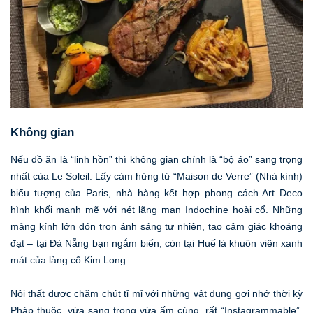
Không gian
Nếu đồ ăn là “linh hồn” thì không gian chính là “bộ áo” sang trọng
nhất của Le Soleil. Lấy cảm hứng từ “Maison de Verre” (Nhà kính)
biểu tượng của Paris, nhà hàng kết hợp phong cách Art Deco
hình khối mạnh mẽ với nét lãng mạn Indochine hoài cổ. Những
mảng kính lớn đón trọn ánh sáng tự nhiên, tạo cảm giác khoáng
đạt – tại Đà Nẵng bạn ngắm biển, còn tại Huế là khuôn viên xanh
mát của làng cổ Kim Long.
Nội thất được chăm chút tỉ mỉ với những vật dụng gợi nhớ thời kỳ
Pháp thuộc, vừa sang trọng vừa ấm cúng, rất “Instagrammable”.