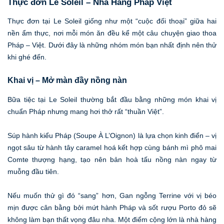
Thực đơn Le Soleil – Nhà Hàng Pháp Việt
Thực đơn tại Le Soleil giống như một “cuộc đối thoại” giữa hai
nền ẩm thực, nơi mỗi món ăn đều kể một câu chuyện giao thoa
Pháp – Việt. Dưới đây là những nhóm món bạn nhất định nên thử
khi ghé đến.
Khai vị – Mở màn đầy nồng nàn
Bữa tiệc tại Le Soleil thường bắt đầu bằng những món khai vị
chuẩn Pháp nhưng mang hơi thở rất “thuần Việt”.
Súp hành kiểu Pháp (Soupe À L’Oignon) là lựa chọn kinh điển – vị
ngọt sâu từ hành tây caramel hoá kết hợp cùng bánh mì phô mai
Comte thượng hạng, tạo nên bản hoà tấu nồng nàn ngay từ
muỗng đầu tiên.
Nếu muốn thử gì đó “sang” hơn, Gan ngỗng Terrine với vị béo
mịn được cân bằng bởi mứt hành Pháp và sốt rượu Porto đỏ sẽ
không làm bạn thất vọng đâu nha. Một điểm cộng lớn là nhà hàng