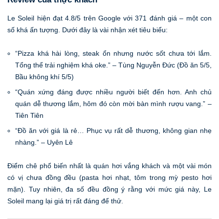
Le Soleil hiện đạt 4.8/5 trên Google với 371 đánh giá – một con
số khá ấn tượng. Dưới đây là vài nhận xét tiêu biểu:
“Pizza khá hài lòng, steak ổn nhưng nước sốt chưa tới lắm.
Tổng thể trải nghiệm khá oke.” – Tùng Nguyễn Đức (Đồ ăn 5/5,
Bầu không khí 5/5)
“Quán xứng đáng được nhiều người biết đến hơn. Anh chủ
quán dễ thương lắm, hôm đó còn mời bàn mình rượu vang.” –
Tiên Tiên
“Đồ ăn với giá là rẻ… Phục vụ rất dễ thương, không gian nhẹ
nhàng.” – Uyên Lê
Điểm chê phổ biến nhất là quán hơi vắng khách và một vài món
có vị chưa đồng đều (pasta hơi nhạt, tôm trong mỳ pesto hơi
mặn). Tuy nhiên, đa số đều đồng ý rằng với mức giá này, Le
Soleil mang lại giá trị rất đáng để thử.