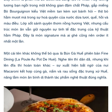
tượng bạn ngồi trong một không gian đậm chất Pháp, gắp miếng
Bò Bourguignon kiểu Việt mềm tan kèm sợi bánh hỏi – thịt bò
hầm mượt mà trong sự hoà quyện của nước dừa tươi, quế, hồi và
màu điều. Lớp sốt sánh quyện thơm nồng hương Việt, nhưng cấu
trúc món ăn vẫn giữ nguyên sự tinh tế đặc trưng của kỹ thuật
hầm Pháp. Đây là món signature mà ai ghé cũng nên order ít
nhất một lần.
Một cái tên khác không thể bỏ qua là Bún Gà Huế phiên bản Fine
Dining (La Poule Au Pot De Hué). Nghe tên thì dân dã, nhưng khi
lên đĩa thì hoàn toàn khác – sự xuất hiện bất ngờ của nui
Macaroni kết hợp cùng gà, nấm và rau sống đặc trưng xứ Huế,
nâng tầm món ăn bình dị thành tác phẩm nghệ thuật đúng nghĩa.