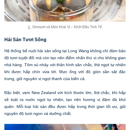
Dimsum và Món Khai Vị – Khởi Đầu Tinh Tế
Hải Sản Tươi Sống
Hệ thống bể nuôi hải sản sống tại Long Wang không chỉ đảm bảo
độ tươi tuyệt đối mà còn tạo nên điểm nhấn thú vị cho không gian
nhà hàng. Tôm sú nhảy với thân hình săn chắc, thịt ngọt tự nhiên
khi được hấp chín vừa tới. Mực ống với độ giòn sần sật đặc
trưng, giữ nguyên vị ngọt thanh của biển cả.
Đặc biệt, vẹm New Zealand với kích thước lớn, thịt chắc, khi hấp
sẽ toát ra nước ngọt tự nhiên, tạo nên hương vị đậm đà khó
quên. Mỗi loại hải sản đều được hấp trong thời gian tối ưu, giữ
nguyên độ tươi ngon và dưỡng chất.