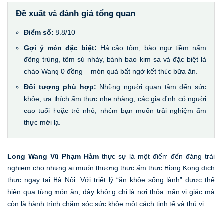
Đề xuất và đánh giá tổng quan
Điểm số:
8.8/10
Gợi ý món đặc biệt:
Há cảo tôm, bào ngư tiềm nấm
đông trùng, tôm sú nhảy, bánh bao kim sa và đặc biệt là
cháo Wang 0 đồng – món quà bất ngờ kết thúc bữa ăn.
Đối tượng phù hợp:
Những người quan tâm đến sức
khỏe, ưa thích ẩm thực nhẹ nhàng, các gia đình có người
cao tuổi hoặc trẻ nhỏ, nhóm bạn muốn trải nghiệm ẩm
thực mới lạ.
Long Wang Vũ Phạm Hàm
thực sự là một điểm đến đáng trải
nghiệm cho những ai muốn thưởng thức ẩm thực Hồng Kông đích
thực ngay tại Hà Nội. Với triết lý “ăn khỏe sống lành” được thể
hiện qua từng món ăn, đây không chỉ là nơi thỏa mãn vị giác mà
còn là hành trình chăm sóc sức khỏe một cách tinh tế và thú vị.