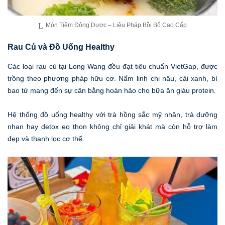
Món Tiềm Đông Dược – Liệu Pháp Bồi Bổ Cao Cấp
Rau Củ và Đồ Uống Healthy
Các loại rau củ tại Long Wang đều đạt tiêu chuẩn VietGap, được
trồng theo phương pháp hữu cơ. Nấm linh chi nâu, cải xanh, bí
bao tử mang đến sự cân bằng hoàn hảo cho bữa ăn giàu protein.
Hệ thống đồ uống healthy với trà hồng sắc mỹ nhân, trà dưỡng
nhan hay detox eo thon không chỉ giải khát mà còn hỗ trợ làm
đẹp và thanh lọc cơ thể.