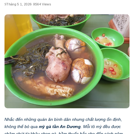
Tháng 5 1, 2026
564 Views
Nhắc đến những quán ăn bình dân nhưng chất lượng ổn định,
không thể bỏ qua
mỳ gà tần An Dương
. Mỗi tô mỳ đều được
chăm chút từ khâu chọn gà, hầm thuốc bắc cho đến cách nêm