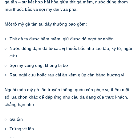
gà tần – sự kết hợp hài hòa giữa thịt gà mềm, nước dùng thơm
mùi thuốc bắc và sợi mỳ dai vừa phải.
Một tô mỳ gà tần tại đây thường bao gồm:
Thịt gà ta được hầm mềm, giữ được độ ngọt tự nhiên
Nước dùng đậm đà từ các vị thuốc bắc như táo tàu, kỷ tử, ngải
cứu
Sợi mỳ vàng óng, không bị bở
Rau ngải cứu hoặc rau cải ăn kèm giúp cân bằng hương vị
Ngoài món mỳ gà tần truyền thống, quán còn phục vụ thêm một
số lựa chọn khác để đáp ứng nhu cầu đa dạng của thực khách,
chẳng hạn như:
Gà tần
Trứng vịt lộn