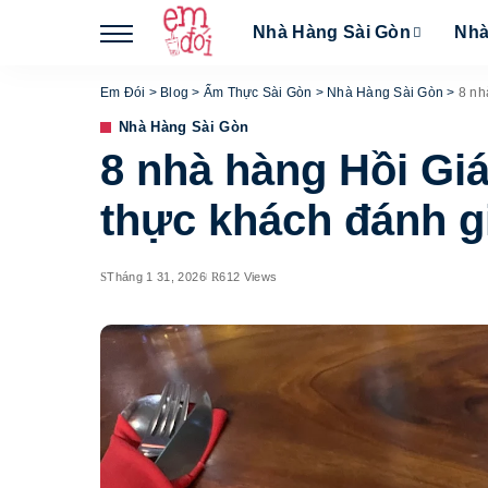
Nhà Hàng Sài Gòn
Nhà
Em Đói
>
Blog
>
Ẩm Thực Sài Gòn
>
Nhà Hàng Sài Gòn
>
8 nh
Nhà Hàng Sài Gòn
8 nhà hàng Hồi G
thực khách đánh g
Tháng 1 31, 2026
612 Views