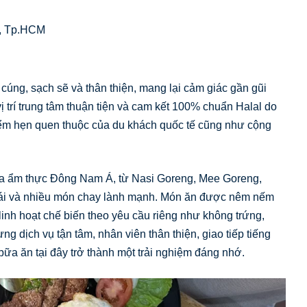
1, Tp.HCM
úng, sạch sẽ và thân thiện, mang lại cảm giác gần gũi
trí trung tâm thuận tiện và cam kết 100% chuẩn Halal do
iểm hẹn quen thuộc của du khách quốc tế cũng như cộng
của ẩm thực Đông Nam Á, từ Nasi Goreng, Mee Goreng,
hái và nhiều món chay lành mạnh. Món ăn được nêm nếm
linh hoạt chế biến theo yêu cầu riêng như không trứng,
 dịch vụ tận tâm, nhân viên thân thiện, giao tiếp tiếng
bữa ăn tại đây trở thành một trải nghiệm đáng nhớ.