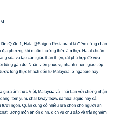
CM
tâm Quận 1, Halal@Saigon Restaurant là điểm dừng chân
ân địa phương khi muốn thưởng thức ẩm thực Halal chuẩn
ng sủa và tạo cảm giác thân thiện, rất phù hợp để vừa
 tiếng gần đó. Nhân viên phục vụ nhanh nhẹn, giao tiếp
ệt được lòng thực khách đến từ Malaysia, Singapore hay
a giữa ẩm thực Việt, Malaysia và Thái Lan với chứng nhận
ndang, tom yum, char kway teow, sambal squid hay cá
ệu tươi ngon. Quán cũng có nhiều lựa chọn cho người ăn
 chất lượng món ăn ổn định, dịch vụ chu đáo và trải nghiệm