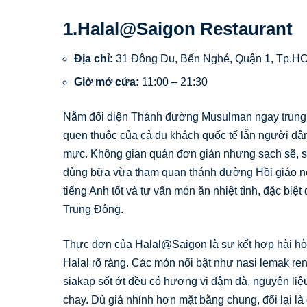
1.Halal@Saigon Restaurant
Địa chỉ:
31 Đông Du, Bến Nghé, Quận 1, Tp.H
Giờ mở cửa:
11:00 – 21:30
Nằm đối diện Thánh đường Musulman ngay trung 
quen thuộc của cả du khách quốc tế lẫn người d
mực. Không gian quán đơn giản nhưng sạch sẽ, sá
dùng bữa vừa tham quan thánh đường Hồi giáo nổi
tiếng Anh tốt và tư vấn món ăn nhiệt tình, đặc bi
Trung Đông.
Thực đơn của Halal@Saigon là sự kết hợp hài hò
Halal rõ ràng. Các món nổi bật như nasi lemak re
siakap sốt ớt đều có hương vị đậm đà, nguyên li
chay. Dù giá nhỉnh hơn mặt bằng chung, đổi lại là