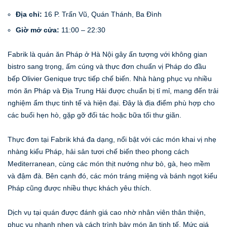
Địa chỉ:
16 P. Trấn Vũ, Quán Thánh, Ba Đình
Giờ mở cửa:
11:00 – 22:30
Fabrik là quán ăn Pháp ở Hà Nội gây ấn tượng với không gian
bistro sang trọng, ấm cúng và thực đơn chuẩn vị Pháp do đầu
bếp Olivier Genique trực tiếp chế biến. Nhà hàng phục vụ nhiều
món ăn Pháp và Địa Trung Hải được chuẩn bị tỉ mỉ, mang đến trải
nghiệm ẩm thực tinh tế và hiện đại. Đây là địa điểm phù hợp cho
các buổi hẹn hò, gặp gỡ đối tác hoặc bữa tối thư giãn.
Thực đơn tại Fabrik khá đa dạng, nổi bật với các món khai vị nhẹ
nhàng kiểu Pháp, hải sản tươi chế biến theo phong cách
Mediterranean, cùng các món thịt nướng như bò, gà, heo mềm
và đậm đà. Bên cạnh đó, các món tráng miệng và bánh ngọt kiểu
Pháp cũng được nhiều thực khách yêu thích.
Dịch vụ tại quán được đánh giá cao nhờ nhân viên thân thiện,
phục vụ nhanh nhẹn và cách trình bày món ăn tinh tế. Mức giá