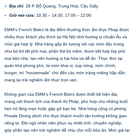
Địa chỉ
: 28 P. Đỗ Quang, Trung Hoà, Cầu Giấy
Giờ mở cửa:
10:30 – 14:30, 17:00 – 22:00
EMM’s French Bistro là địa điểm thưởng thức ẩm thực Pháp được
nhiều thực khách yêu thích tại Hà Nội nhờ hương vị chuẩn Âu và
mức giá hợp lý. Nhà hàng gây ấn tượng với các món đặc trưng
như bò bít tết phô mai, phần thịt bò mềm, thơm kết hợp lớp phô
mai béo nhẹ, tạo nên hương vị hài hòa và dễ ăn. Thực đơn tại
quán khá phong phú, từ món khai vị, súp nóng, món chính,
burger, mì “housemade” cho đến các món tráng miệng hấp dẫn,
mang lại trải nghiệm ẩm thực trọn vẹn.
Không gian của EMM’s French Bistro được thiết kế hiện đại,
mang nét thanh lịch của thành thị Pháp, phù hợp cho những buổi
hẹn hò lãng mạn hoặc gặp gỡ bạn bè. Nhà hàng cũng có phòng
Private Dining dành cho thực khách muốn tận hưởng không gian
riêng tư. Đội ngũ nhân viên phục vụ nhiệt tình, chuyên nghiệp,
góp phần tạo nên trải nghiệm dễ chịu cho mỗi bữa ăn. Mức giá tại