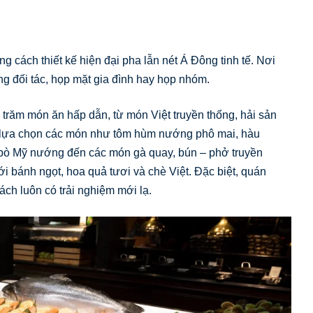
g cách thiết kế hiện đại pha lẫn nét Á Đông tinh tế. Nơi
g đối tác, họp mặt gia đình hay họp nhóm.
 trăm món ăn hấp dẫn, từ món Việt truyền thống, hải sản
i lựa chọn các món như tôm hùm nướng phô mai, hàu
 bò Mỹ nướng đến các món gà quay, bún – phở truyền
i bánh ngọt, hoa quả tươi và chè Việt. Đặc biệt, quán
h luôn có trải nghiệm mới lạ.