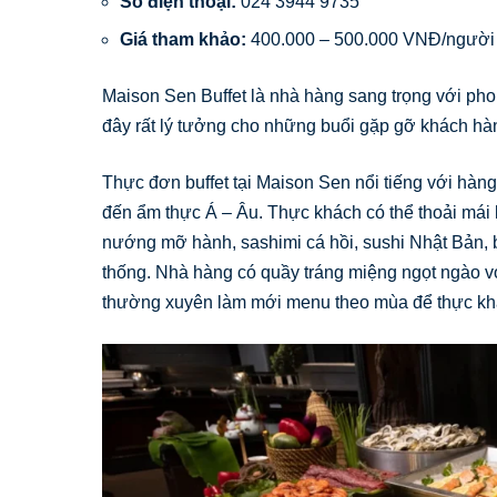
Số điện thoại:
024 3944 9735
Giá tham khảo:
400.000 – 500.000 VNĐ/người
Maison Sen Buffet là nhà hàng sang trọng với phon
đây rất lý tưởng cho những buổi gặp gỡ khách hàn
Thực đơn buffet tại Maison Sen nổi tiếng với hàng
đến ẩm thực Á – Âu. Thực khách có thể thoải má
nướng mỡ hành, sashimi cá hồi, sushi Nhật Bản,
thống. Nhà hàng có quầy tráng miệng ngọt ngào vớ
thường xuyên làm mới menu theo mùa để thực khác