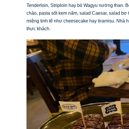
Tenderloin, Striploin hay bò Wagyu nướng than. 
chảo, pasta sốt kem nấm, salad Caesar, salad bơ 
miệng tinh tế như cheesecake hay tiramisu. Nhà 
thực khách.