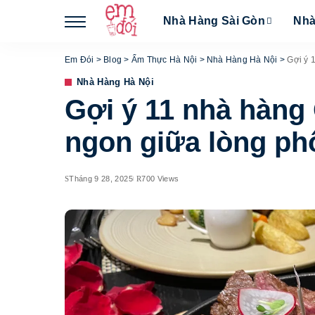
Nhà Hàng Sài Gòn
Nhà
Em Đói
>
Blog
>
Ẩm Thực Hà Nội
>
Nhà Hàng Hà Nội
>
Gợi ý 
Nhà Hàng Hà Nội
Gợi ý 11 nhà hàn
ngon giữa lòng ph
Tháng 9 28, 2025
700 Views