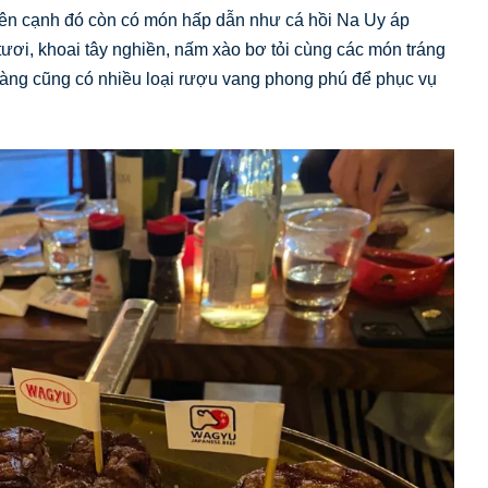
Bên cạnh đó còn có món hấp dẫn như cá hồi Na Uy áp
tươi, khoai tây nghiền, nấm xào bơ tỏi cùng các món tráng
hàng cũng có nhiều loại rượu vang phong phú để phục vụ