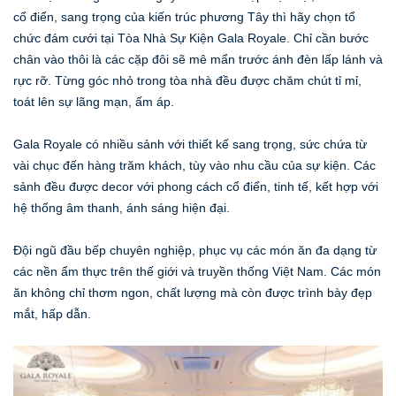
cổ điển, sang trọng của kiến trúc phương Tây thì hãy chọn tổ
chức đám cưới tại Tòa Nhà Sự Kiện Gala Royale. Chỉ cần bước
chân vào thôi là các cặp đôi sẽ mê mẩn trước ánh đèn lấp lánh và
rực rỡ. Từng góc nhỏ trong tòa nhà đều được chăm chút tỉ mỉ,
toát lên sự lãng mạn, ấm áp.
Gala Royale có nhiều sảnh với thiết kế sang trọng, sức chứa từ
vài chục đến hàng trăm khách, tùy vào nhu cầu của sự kiện. Các
sảnh đều được decor với phong cách cổ điển, tinh tế, kết hợp với
hệ thống âm thanh, ánh sáng hiện đại.
Đội ngũ đầu bếp chuyên nghiệp, phục vụ các món ăn đa dạng từ
các nền ẩm thực trên thế giới và truyền thống Việt Nam. Các món
ăn không chỉ thơm ngon, chất lượng mà còn được trình bày đẹp
mắt, hấp dẫn.