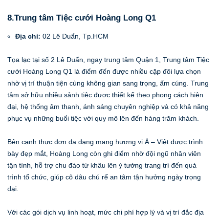
8.Trung tâm Tiệc cưới Hoàng Long Q1
Địa chỉ:
02 Lê Duẩn, Tp.HCM
Tọa lạc tại số 2 Lê Duẩn, ngay trung tâm Quận 1, Trung tâm Tiệc
cưới Hoàng Long Q1 là điểm đến được nhiều cặp đôi lựa chọn
nhờ vị trí thuận tiện cùng không gian sang trọng, ấm cúng. Trung
tâm sở hữu nhiều sảnh tiệc được thiết kế theo phong cách hiện
đại, hệ thống âm thanh, ánh sáng chuyên nghiệp và có khả năng
phục vụ những buổi tiệc với quy mô lên đến hàng trăm khách.
Bên cạnh thực đơn đa dạng mang hương vị Á – Việt được trình
bày đẹp mắt, Hoàng Long còn ghi điểm nhờ đội ngũ nhân viên
tận tình, hỗ trợ chu đáo từ khâu lên ý tưởng trang trí đến quá
trình tổ chức, giúp cô dâu chú rể an tâm tận hưởng ngày trọng
đại.
Với các gói dịch vụ linh hoạt, mức chi phí hợp lý và vị trí đắc địa