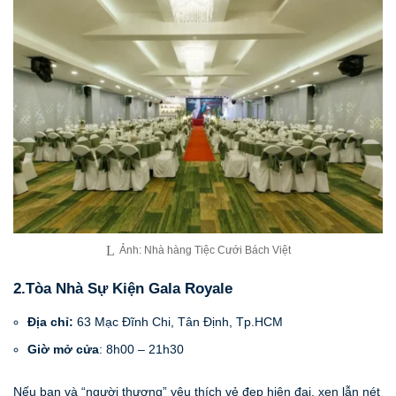
Ảnh: Nhà hàng Tiệc Cưới Bách Việt
2.Tòa Nhà Sự Kiện Gala Royale
Địa chỉ:
63 Mạc Đĩnh Chi, Tân Định, Tp.HCM
Giờ mở cửa
: 8h00 – 21h30
Nếu bạn và “người thương” yêu thích vẻ đẹp hiện đại, xen lẫn nét