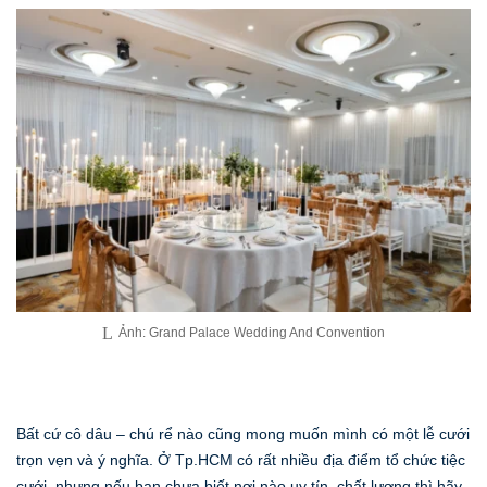
Ảnh: Grand Palace Wedding And Convention
Bất cứ cô dâu – chú rể nào cũng mong muốn mình có một lễ cưới
trọn vẹn và ý nghĩa. Ở Tp.HCM có rất nhiều địa điểm tổ chức tiệc
cưới, nhưng nếu bạn chưa biết nơi nào uy tín, chất lượng thì hãy