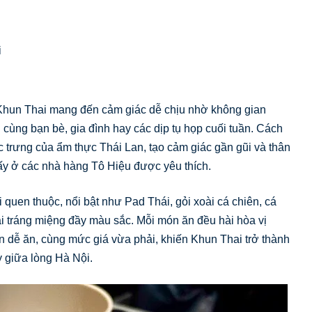
i
Khun Thai mang đến cảm giác dễ chịu nhờ không gian
cùng bạn bè, gia đình hay các dịp tụ họp cuối tuần. Cách
ặc trưng của ẩm thực Thái Lan, tạo cảm giác gần gũi và thân
ấy ở các nhà hàng Tô Hiệu được yêu thích.
uen thuộc, nổi bật như Pad Thái, gỏi xoài cá chiên, cá
i tráng miệng đầy màu sắc. Mỗi món ăn đều hài hòa vị
n dễ ăn, cùng mức giá vừa phải, khiến Khun Thai trở thành
y giữa lòng Hà Nội.