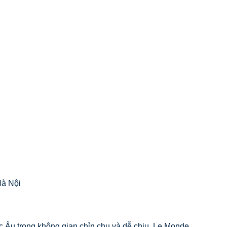
Hà Nội
c Âu trong không gian chỉn chu và dễ chịu, Le Monde