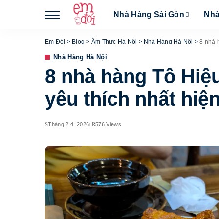
Nhà Hàng Sài Gòn
Nhà
Em Đói
>
Blog
>
Ẩm Thực Hà Nội
>
Nhà Hàng Hà Nội
>
8 nhà 
Nhà Hàng Hà Nội
8 nhà hàng Tô Hiệ
yêu thích nhất hiệ
Tháng 2 4, 2026
576 Views