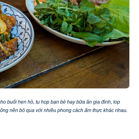
ho buổi hẹn hò, tụ họp bạn bè hay bữa ăn gia đình, top
hông nên bỏ qua với nhiều phong cách ẩm thực khác nhau.