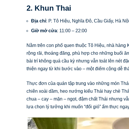
2. Khun Thai
Địa chỉ
: P. Tô Hiệu, Nghĩa Đô, Cầu Giấy, Hà Nộ
Giờ mở cửa
: 11:00 – 22:00
Nằm trên con phố quen thuộc Tô Hiệu, nhà hàng 
rộng rãi, thoáng đãng, phù hợp cho những buổi ăn 
bài trí không quá cầu kỳ nhưng vẫn toát lên nét đ
thiện ngay từ khi bước vào – một điểm cộng dễ th
Thực đơn của quán tập trung vào những món Thái q
chiên xoài dầm, heo nướng kiểu Thái hay chè Thá
chua – cay – mặn – ngọt, đậm chất Thái nhưng vẫ
lựa chọn lý tưởng khi muốn “đổi gió” ẩm thực nga