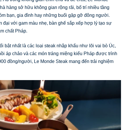
hà hàng sở hữu không gian rộng rãi, bố trí nhiều tầng
óm bạn, gia đình hay những buổi gặp gỡ đông người.
 đại với gam màu nhẹ, bàn ghế sắp xếp hợp lý tạo sự
ậm chất Pháp.
 bật nhất là các loại steak nhập khẩu như lõi vai bò Úc,
hồi áp chảo và các món tráng miệng kiểu Pháp được trình
000 đồng/người, Le Monde Steak mang đến trải nghiệm