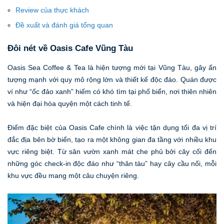
Review của thực khách
Đề xuất và đánh giá tổng quan
Đôi nét về Oasis Cafe Vũng Tàu
Oasis Sea Coffee & Tea là hiện tượng mới tại Vũng Tàu, gây ấn
tượng mạnh với quy mô rộng lớn và thiết kế độc đáo. Quán được
ví như “ốc đảo xanh” hiếm có khó tìm tại phố biển, nơi thiên nhiên
và hiện đại hòa quyện một cách tinh tế.
Điểm đặc biệt của Oasis Cafe chính là việc tận dụng tối đa vị trí
đắc địa bên bờ biển, tạo ra một không gian đa tầng với nhiều khu
vực riêng biệt. Từ sân vườn xanh mát che phủ bởi cây cối đến
những góc check-in độc đáo như “thân tàu” hay cây cầu nối, mỗi
khu vực đều mang một câu chuyện riêng.