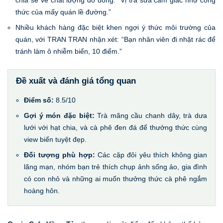
chia sẻ về chất lượng đồ uống: “Vị trà sữa cảm giác như công
thức của mấy quán lề đường.”
Nhiều khách hàng đặc biệt khen ngợi ý thức môi trường của
quán, với TRAN TRAN nhận xét: “Bạn nhân viên đi nhặt rác để
tránh làm ô nhiễm biển, 10 điểm.”
Đề xuất và đánh giá tổng quan
Điểm số:
8.5/10
Gợi ý món đặc biệt:
Trà mãng cầu chanh dây, trà dưa
lưới với hạt chia, và cà phê đen đá để thưởng thức cùng
view biển tuyệt đẹp.
Đối tượng phù hợp:
Các cặp đôi yêu thích không gian
lãng mạn, nhóm bạn trẻ thích chụp ảnh sống ảo, gia đình
có con nhỏ và những ai muốn thưởng thức cà phê ngắm
hoàng hôn.