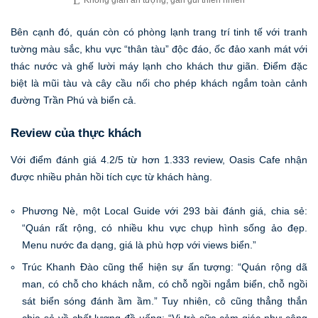
Không gian ấn tượng, gần gũi thiên nhiên
Bên cạnh đó, quán còn có phòng lạnh trang trí tinh tế với tranh
tường màu sắc, khu vực “thân tàu” độc đáo, ốc đảo xanh mát với
thác nước và ghế lười máy lạnh cho khách thư giãn. Điểm đặc
biệt là mũi tàu và cây cầu nối cho phép khách ngắm toàn cảnh
đường Trần Phú và biển cả.
Review của thực khách
Với điểm đánh giá 4.2/5 từ hơn 1.333 review, Oasis Cafe nhận
được nhiều phản hồi tích cực từ khách hàng.
Phương Nè, một Local Guide với 293 bài đánh giá, chia sẻ:
“Quán rất rộng, có nhiều khu vực chụp hình sống ảo đẹp.
Menu nước đa dạng, giá là phù hợp với views biển.”
Trúc Khanh Đào cũng thể hiện sự ấn tượng: “Quán rộng dã
man, có chỗ cho khách nằm, có chỗ ngồi ngắm biển, chỗ ngồi
sát biển sóng đánh ầm ầm.” Tuy nhiên, cô cũng thẳng thắn