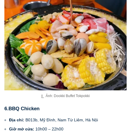
Ảnh: Dookki Buffet Tokpokki
6.BBQ Chicken
Địa chỉ:
B013b, Mỹ Đình, Nam Từ Liêm, Hà Nội
Giờ mở cửa:
10h00 – 22h00