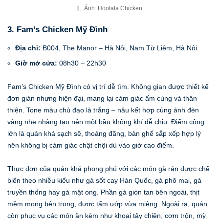
Ảnh: Hoolala Chicken
3. Fam’s Chicken Mỹ Đình
Địa chỉ:
B004, The Manor – Hà Nội, Nam Từ Liêm, Hà Nội
Giờ mở cửa:
08h30 – 22h30
Fam’s Chicken Mỹ Đình có vị trí dễ tìm. Không gian được thiết kế
đơn giản nhưng hiện đại, mang lại cảm giác ấm cúng và thân
thiện. Tone màu chủ đạo là trắng – nâu kết hợp cùng ánh đèn
vàng nhẹ nhàng tạo nên một bầu không khí dễ chịu. Điểm cộng
lớn là quán khá sạch sẽ, thoáng đãng, bàn ghế sắp xếp hợp lý
nên không bị cảm giác chật chội dù vào giờ cao điểm.
Thực đơn của quán khá phong phú với các món gà rán được chế
biến theo nhiều kiểu như gà sốt cay Hàn Quốc, gà phô mai, gà
truyền thống hay gà mật ong. Phần gà giòn tan bên ngoài, thịt
mềm mọng bên trong, được tẩm ướp vừa miệng. Ngoài ra, quán
còn phục vụ các món ăn kèm như khoai tây chiên, cơm trộn, mỳ