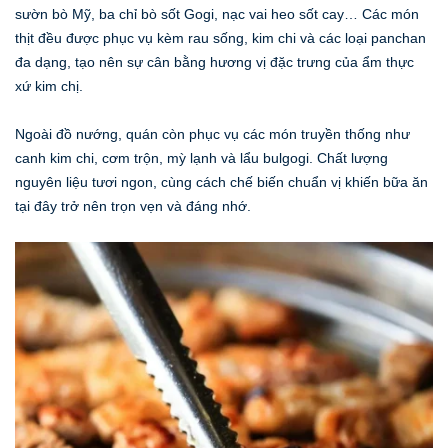
sườn bò Mỹ, ba chỉ bò sốt Gogi, nạc vai heo sốt cay… Các món
thịt đều được phục vụ kèm rau sống, kim chi và các loại panchan
đa dạng, tạo nên sự cân bằng hương vị đặc trưng của ẩm thực
xứ kim chị.
Ngoài đồ nướng, quán còn phục vụ các món truyền thống như
canh kim chi, cơm trộn, mỳ lạnh và lẩu bulgogi. Chất lượng
nguyên liệu tươi ngon, cùng cách chế biến chuẩn vị khiến bữa ăn
tại đây trở nên trọn vẹn và đáng nhớ.