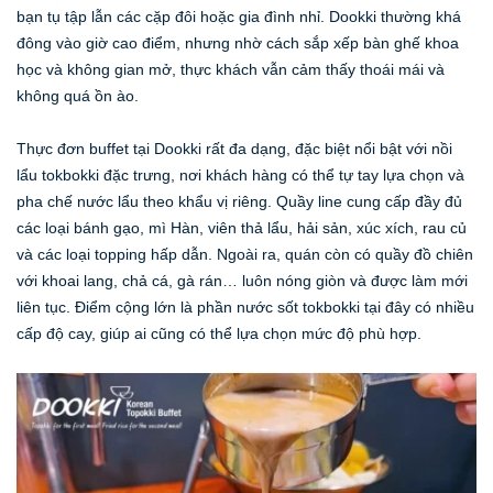
bạn tụ tập lẫn các cặp đôi hoặc gia đình nhỉ. Dookki thường khá
đông vào giờ cao điểm, nhưng nhờ cách sắp xếp bàn ghế khoa
học và không gian mở, thực khách vẫn cảm thấy thoái mái và
không quá ồn ào.
Thực đơn buffet tại Dookki rất đa dạng, đặc biệt nổi bật với nồi
lẩu tokbokki đặc trưng, nơi khách hàng có thể tự tay lựa chọn và
pha chế nước lẩu theo khẩu vị riêng. Quầy line cung cấp đầy đủ
các loại bánh gạo, mì Hàn, viên thả lẩu, hải sản, xúc xích, rau củ
và các loại topping hấp dẫn. Ngoài ra, quán còn có quầy đồ chiên
với khoai lang, chả cá, gà rán… luôn nóng giòn và được làm mới
liên tục. Điểm cộng lớn là phần nước sốt tokbokki tại đây có nhiều
cấp độ cay, giúp ai cũng có thể lựa chọn mức độ phù hợp.