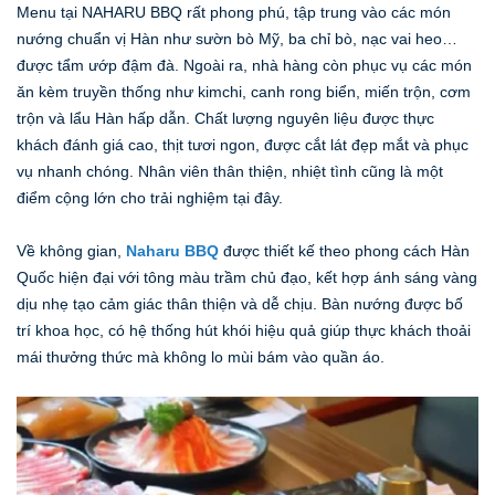
Menu tại NAHARU BBQ rất phong phú, tập trung vào các món
nướng chuẩn vị Hàn như sườn bò Mỹ, ba chỉ bò, nạc vai heo…
được tẩm ướp đậm đà. Ngoài ra, nhà hàng còn phục vụ các món
ăn kèm truyền thống như kimchi, canh rong biển, miến trộn, cơm
trộn và lẩu Hàn hấp dẫn. Chất lượng nguyên liệu được thực
khách đánh giá cao, thịt tươi ngon, được cắt lát đẹp mắt và phục
vụ nhanh chóng. Nhân viên thân thiện, nhiệt tình cũng là một
điểm cộng lớn cho trải nghiệm tại đây.
Về không gian,
Naharu BBQ
được thiết kế theo phong cách Hàn
Quốc hiện đại với tông màu trầm chủ đạo, kết hợp ánh sáng vàng
dịu nhẹ tạo cảm giác thân thiện và dễ chịu. Bàn nướng được bố
trí khoa học, có hệ thống hút khói hiệu quả giúp thực khách thoải
mái thưởng thức mà không lo mùi bám vào quần áo.