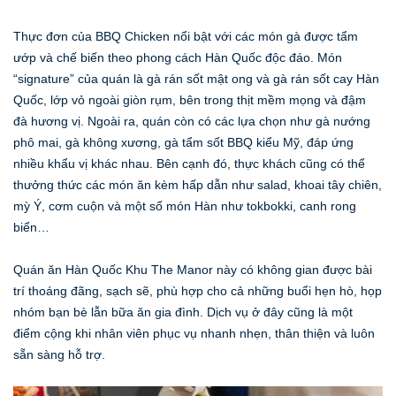
Thực đơn của BBQ Chicken nổi bật với các món gà được tẩm
ướp và chế biến theo phong cách Hàn Quốc độc đáo. Món
“signature” của quán là gà rán sốt mật ong và gà rán sốt cay Hàn
Quốc, lớp vỏ ngoài giòn rụm, bên trong thịt mềm mọng và đậm
đà hương vị. Ngoài ra, quán còn có các lựa chọn như gà nướng
phô mai, gà không xương, gà tẩm sốt BBQ kiểu Mỹ, đáp ứng
nhiều khẩu vị khác nhau. Bên cạnh đó, thực khách cũng có thể
thưởng thức các món ăn kèm hấp dẫn như salad, khoai tây chiên,
mỳ Ý, cơm cuộn và một số món Hàn như tokbokki, canh rong
biển…
Quán ăn Hàn Quốc Khu The Manor này có không gian được bài
trí thoáng đãng, sạch sẽ, phù hợp cho cả những buổi hẹn hò, họp
nhóm bạn bè lẫn bữa ăn gia đình. Dịch vụ ở đây cũng là một
điểm cộng khi nhân viên phục vụ nhanh nhẹn, thân thiện và luôn
sẵn sàng hỗ trợ.