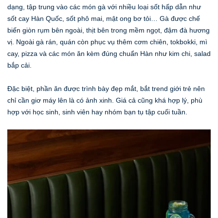
dạng, tập trung vào các món gà với nhiều loại sốt hấp dẫn như
sốt cay Hàn Quốc, sốt phô mai, mật ong bơ tỏi… Gà được chế
biến giòn rụm bên ngoài, thịt bên trong mềm ngọt, đậm đà hương
vị. Ngoài gà rán, quán còn phục vụ thêm cơm chiên, tokbokki, mì
cay, pizza và các món ăn kèm đúng chuẩn Hàn như kim chi, salad
bắp cải.
Đặc biệt, phần ăn được trình bày đẹp mắt, bắt trend giới trẻ nên
chỉ cần giơ máy lên là có ảnh xinh. Giá cả cũng khá hợp lý, phù
hợp với học sinh, sinh viên hay nhóm bạn tụ tập cuối tuần.