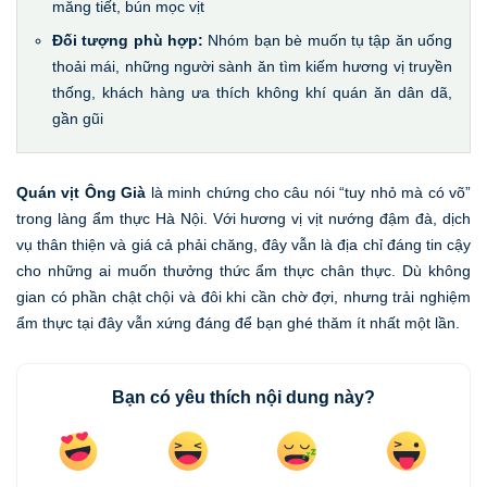
măng tiết, bún mọc vịt
Đối tượng phù hợp:
Nhóm bạn bè muốn tụ tập ăn uống
thoải mái, những người sành ăn tìm kiếm hương vị truyền
thống, khách hàng ưa thích không khí quán ăn dân dã,
gần gũi
Quán vịt Ông Già
là minh chứng cho câu nói “tuy nhỏ mà có võ”
trong làng ẩm thực Hà Nội. Với hương vị vịt nướng đậm đà, dịch
vụ thân thiện và giá cả phải chăng, đây vẫn là địa chỉ đáng tin cậy
cho những ai muốn thưởng thức ẩm thực chân thực. Dù không
gian có phần chật chội và đôi khi cần chờ đợi, nhưng trải nghiệm
ẩm thực tại đây vẫn xứng đáng để bạn ghé thăm ít nhất một lần.
Bạn có yêu thích nội dung này?