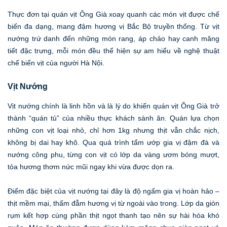
Thực đơn tại quán vịt Ông Già xoay quanh các món vịt được chế
biến đa dạng, mang đậm hương vị Bắc Bộ truyền thống. Từ vịt
nướng trứ danh đến những món rang, áp chảo hay canh măng
tiết đặc trưng, mỗi món đều thể hiện sự am hiểu về nghệ thuật
chế biến vịt của người Hà Nội.
Vịt Nướng
Vịt nướng chính là linh hồn và là lý do khiến quán vịt Ông Già trở
thành “quán tủ” của nhiều thực khách sành ăn. Quán lựa chọn
những con vịt loại nhỏ, chỉ hơn 1kg nhưng thịt vẫn chắc nịch,
không bị dai hay khô. Qua quá trình tẩm ướp gia vị đậm đà và
nướng công phu, từng con vịt có lớp da vàng ươm bóng mượt,
tỏa hương thơm nức mũi ngay khi vừa được dọn ra.
Điểm đặc biệt của vịt nướng tại đây là độ ngấm gia vị hoàn hảo –
thịt mềm mại, thấm đẫm hương vị từ ngoài vào trong. Lớp da giòn
rụm kết hợp cùng phần thịt ngọt thanh tạo nên sự hài hòa khó