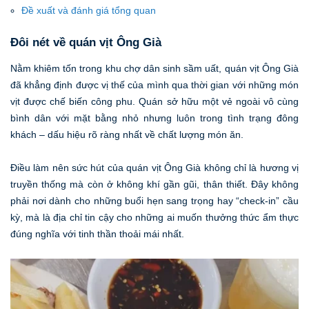
Đề xuất và đánh giá tổng quan
Đôi nét về quán vịt Ông Già
Nằm khiêm tốn trong khu chợ dân sinh sầm uất, quán vịt Ông Già
đã khẳng định được vị thế của mình qua thời gian với những món
vịt được chế biến công phu. Quán sở hữu một vẻ ngoài vô cùng
bình dân với mặt bằng nhỏ nhưng luôn trong tình trạng đông
khách – dấu hiệu rõ ràng nhất về chất lượng món ăn.
Điều làm nên sức hút của quán vịt Ông Già không chỉ là hương vị
truyền thống mà còn ở không khí gần gũi, thân thiết. Đây không
phải nơi dành cho những buổi hẹn sang trọng hay “check-in” cầu
kỳ, mà là địa chỉ tin cậy cho những ai muốn thưởng thức ẩm thực
đúng nghĩa với tinh thần thoải mái nhất.