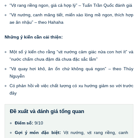
“Vịt rang riềng ngon, giá cả hợp lý” – Tuấn Trần Quốc đánh giá
“Vịt nướng, canh măng tiết, miến xào lòng mề ngon, thích hợp
ae ăn nhậu” – theo Hahaha
Những ý kiến cần cải thiện:
Một số ý kiến cho rằng “vịt nướng cảm giác nửa con hơi ít” và
“nước chấm chưa đậm đà chưa đặc sắc lắm”
“Vịt quay hơi khô, ăn ổn chứ không quá ngon” – theo Thủy
Nguyễn
Có phản hồi về việc chất lượng có xu hướng giảm so với trước
đây
Đề xuất và đánh giá tổng quan
Điểm số:
9/10
Gợi ý món đặc biệt:
Vịt nướng, vịt rang riềng, canh