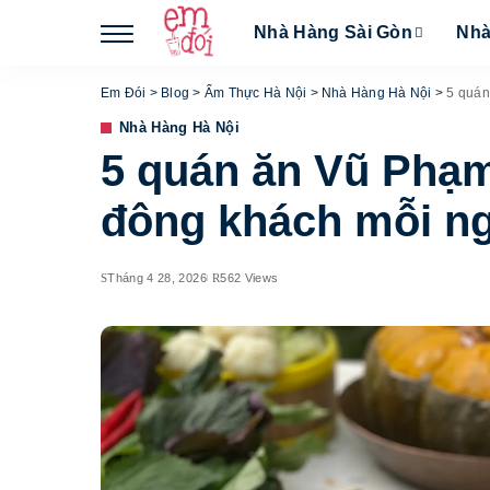
Nhà Hàng Sài Gòn
Nhà
Em Đói
>
Blog
>
Ẩm Thực Hà Nội
>
Nhà Hàng Hà Nội
>
5 quán
Nhà Hàng Hà Nội
5 quán ăn Vũ Phạm
đông khách mỗi n
Tháng 4 28, 2026
562 Views