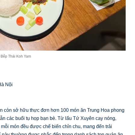
 Bếp Thái Koh Yam
Hà Nội
hiên còn sở hữu thực đơn hơn 100 món ăn Trung Hoa phong
n các buổi tụ họp bạn bè. Từ lẩu Tứ Xuyên cay nóng,
mỗi món đều được chế biến chỉn chu, mang đến trải
chỉ này thường được nhắc đến trong danh sách top quán ăn