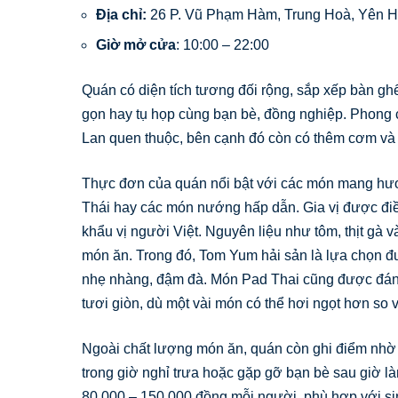
Địa chỉ:
26 P. Vũ Phạm Hàm, Trung Hoà, Yên 
Giờ mở cửa
: 10:00 – 22:00
Quán có diện tích tương đối rộng, sắp xếp bàn gh
gọn hay tụ họp cùng bạn bè, đồng nghiệp. Phong 
Lan quen thuộc, bên cạnh đó còn có thêm cơm và 
Thực đơn của quán nổi bật với các món mang hươ
Thái hay các món nướng hấp dẫn. Gia vị được điề
khẩu vị người Việt. Nguyên liệu như tôm, thịt gà 
món ăn. Trong đó, Tom Yum hải sản là lựa chọn 
nhẹ nhàng, đậm đà. Món Pad Thai cũng được đánh 
tươi giòn, dù một vài món có thể hơi ngọt hơn so 
Ngoài chất lượng món ăn, quán còn ghi điểm nhờ
trong giờ nghỉ trưa hoặc gặp gỡ bạn bè sau giờ l
80.000 – 150.000 đồng mỗi người, phù hợp với si