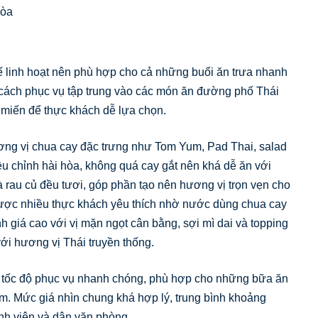
Hòa
ế linh hoạt nên phù hợp cho cả những buổi ăn trưa nhanh
cách phục vụ tập trung vào các món ăn đường phố Thái
miến để thực khách dễ lựa chọn.
ng vị chua cay đặc trưng như Tom Yum, Pad Thai, salad
u chỉnh hài hòa, không quá cay gắt nên khá dễ ăn với
và rau củ đều tươi, góp phần tạo nên hương vị trọn vẹn cho
được nhiều thực khách yêu thích nhờ nước dùng chua cay
giá cao với vị mặn ngọt cân bằng, sợi mì dai và topping
với hương vị Thái truyền thống.
 tốc độ phục vụ nhanh chóng, phù hợp cho những bữa ăn
àm. Mức giá nhìn chung khá hợp lý, trung bình khoảng
nh viên và dân văn phòng.