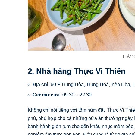
Ảnh:
2. Nhà hàng Thực Vi Thiên
Địa chỉ
: 60 P.Trung Hòa, Trung Hoà, Yên Hòa, 
Giờ mở cửa:
09:30 – 22:30
Không chỉ nổi tiếng với tôm hùm đất, Thực Vi T
phú, phù hợp cho cả những bữa ăn thường ngày lẫ
bánh hành giòn rụm cho đến khâu nhục mềm béo, 
nghiệm ẩm thực trọn vẹn. Đây cũng là lý do địa 