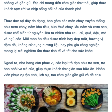
nhàng và gần gũi. Địa chỉ mang đến cảm giác thư thái, giúp thực
khách tạm rời xa nhịp sống hối hả của thành phố.
Thực đơn tại đây đa dạng, bao gồm các món chay truyền thống
như nem chay, nấm kho tiêu, bún Huế chay, lẩu nấm và cơm sen,
được chế biến từ nguyên liệu tự nhiên như rau, củ, quả, đậu, mè
và ngũ cốc. Mỗi món ăn đều được trình bày đẹp mắt, hương vị
đậm đà, không sử dụng hương liệu hay phụ gia công nghiệp,
mang lại trải nghiệm ẩm thực tinh tế và tốt cho sức khỏe.
Ngoài ra, nhà hàng còn phục vụ các loại trà đạo như trà sen, trà
hoa nhài và trà cúc, giúp thực khách thư giãn sau bữa ăn. Nhân
viên phục vụ tận tình, lịch sự, tạo cảm giác gần gũi và dễ chịu.