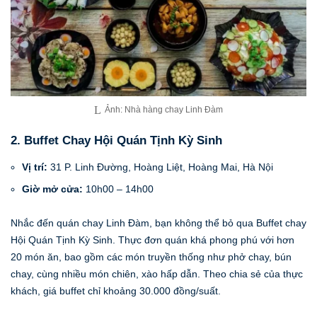
Ảnh: Nhà hàng chay Linh Đàm
2. Buffet Chay Hội Quán Tịnh Kỳ Sinh
Vị trí:
31 P. Linh Đường, Hoàng Liệt, Hoàng Mai, Hà Nội
Giờ mở cửa:
10h00 – 14h00
Nhắc đến quán chay Linh Đàm, bạn không thể bỏ qua Buffet chay
Hội Quán Tịnh Kỳ Sinh. Thực đơn quán khá phong phú với hơn
20 món ăn, bao gồm các món truyền thống như phở chay, bún
chay, cùng nhiều món chiên, xào hấp dẫn. Theo chia sẻ của thực
khách, giá buffet chỉ khoảng 30.000 đồng/suất.