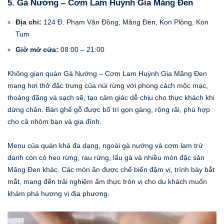
5. Gà Nướng – Cơm Lam Huỳnh Gia Măng Đen
Địa chỉ:
124 Đ. Phạm Văn Đồng, Măng Đen, Kon Plông, Kon
Tum
Giờ mở cửa:
08:00 – 21:00
Không gian quán Gà Nướng – Cơm Lam Huỳnh Gia Măng Đen
mang hơi thở đặc trưng của núi rừng với phong cách mộc mạc,
thoáng đãng và sạch sẽ, tạo cảm giác dễ chịu cho thực khách khi
dừng chân. Bàn ghế gỗ được bố trí gọn gàng, rộng rãi, phù hợp
cho cả nhóm bạn và gia đình.
Menu của quán khá đa dạng, ngoài gà nướng và cơm lam trứ
danh còn có heo rừng, rau rừng, lẩu gà và nhiều món đặc sản
Măng Đen khác. Các món ăn được chế biến đậm vị, trình bày bắt
mắt, mang đến trải nghiệm ẩm thực tròn vị cho du khách muốn
khám phá hương vị địa phương.