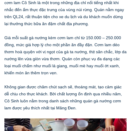
cơm lam Cô Sinh là một trong những địa chỉ nổi tiếng nhất khi
nhắc đến ẩm thực đặc trưng của vùng núi rừng. Quán nằm ngay
trên QL24, rất thuận tiện cho xe du lịch và du khách muốn dừng
lại thưởng thức bữa ăn đậm chất địa phương.
Giá mỗi suất gà nướng kèm cơm lam chỉ từ 150.000 – 250.000
đồng, mức giá hợp lý cho một phần ăn đầy đặn. Cơm lam dẻo
thơm hoà quyện với vị ngọt của gà ta nướng, thịt săn chắc, lớp da
nướng lên vừa giòn vừa thơm. Quán còn phục vụ đa dạng các
loại muối chấm như muối lá giang, muối mè hay muối ớt xanh,
khiến món ăn thêm trọn vẹn.
Không gian được chăm chút sạch sẽ, thoáng mát, tạo cảm giác
dễ chịu cho thực khách. Bởi chất lượng ổn định qua nhiều năm,
Cô Sinh luôn nằm trong danh sách những quán gà nướng cơm
lam được yêu thích nhất tại Măng Đen.