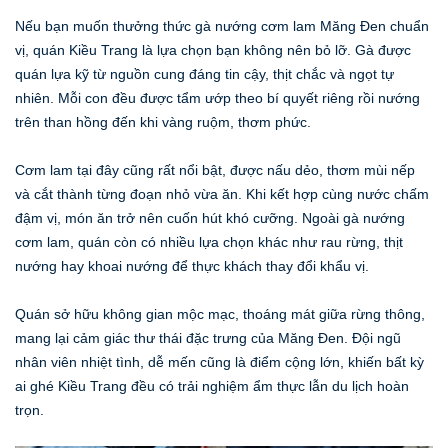
Nếu bạn muốn thưởng thức gà nướng cơm lam Măng Đen chuẩn
vị, quán Kiều Trang là lựa chọn bạn không nên bỏ lỡ. Gà được
quán lựa kỹ từ nguồn cung đáng tin cậy, thịt chắc và ngọt tự
nhiên. Mỗi con đều được tẩm ướp theo bí quyết riêng rồi nướng
trên than hồng đến khi vàng ruộm, thơm phức.
Cơm lam tại đây cũng rất nổi bật, được nấu dẻo, thơm mùi nếp
và cắt thành từng đoạn nhỏ vừa ăn. Khi kết hợp cùng nước chấm
đậm vị, món ăn trở nên cuốn hút khó cưỡng. Ngoài gà nướng
cơm lam, quán còn có nhiều lựa chọn khác như rau rừng, thịt
nướng hay khoai nướng để thực khách thay đổi khẩu vị.
Quán sở hữu không gian mộc mạc, thoáng mát giữa rừng thông,
mang lại cảm giác thư thái đặc trưng của Măng Đen. Đội ngũ
nhân viên nhiệt tình, dễ mến cũng là điểm cộng lớn, khiến bất kỳ
ai ghé Kiều Trang đều có trải nghiệm ẩm thực lẫn du lịch hoàn
trọn.