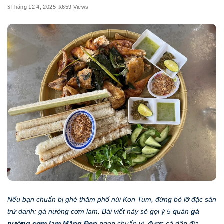
Tháng 12 4, 2025
659 Views
Nếu bạn chuẩn bị ghé thăm phố núi Kon Tum, đừng bỏ lỡ đặc sản
trứ danh: gà nướng cơm lam. Bài viết này sẽ gợi ý 5 quán
gà
nướng cơm lam Măng Đen
ngon chuẩn vị, được cả dân địa