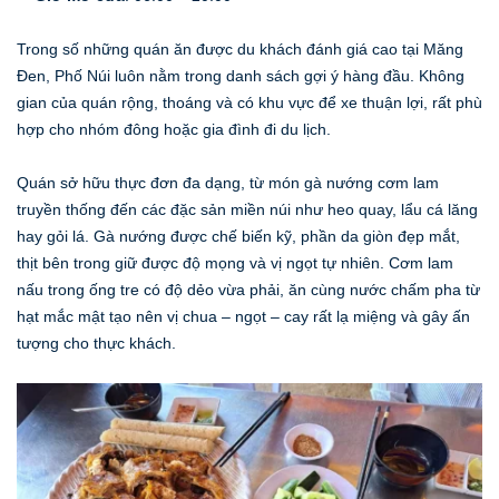
Trong số những quán ăn được du khách đánh giá cao tại Măng
Đen, Phố Núi luôn nằm trong danh sách gợi ý hàng đầu. Không
gian của quán rộng, thoáng và có khu vực để xe thuận lợi, rất phù
hợp cho nhóm đông hoặc gia đình đi du lịch.
Quán sở hữu thực đơn đa dạng, từ món gà nướng cơm lam
truyền thống đến các đặc sản miền núi như heo quay, lẩu cá lăng
hay gỏi lá. Gà nướng được chế biến kỹ, phần da giòn đẹp mắt,
thịt bên trong giữ được độ mọng và vị ngọt tự nhiên. Cơm lam
nấu trong ống tre có độ dẻo vừa phải, ăn cùng nước chấm pha từ
hạt mắc mật tạo nên vị chua – ngọt – cay rất lạ miệng và gây ấn
tượng cho thực khách.