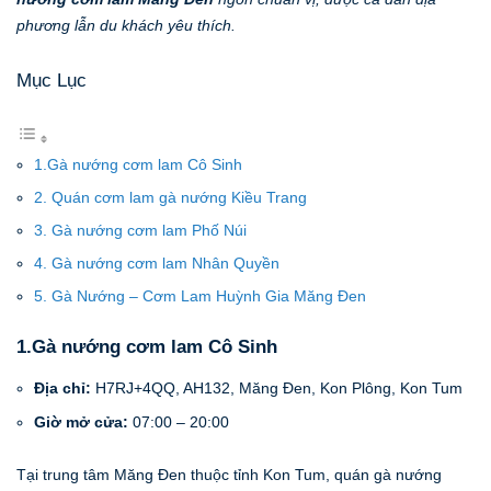
phương lẫn du khách yêu thích.
Mục Lục
1.Gà nướng cơm lam Cô Sinh
2. Quán cơm lam gà nướng Kiều Trang
3. Gà nướng cơm lam Phố Núi
4. Gà nướng cơm lam Nhân Quyền
5. Gà Nướng – Cơm Lam Huỳnh Gia Măng Đen
1.Gà nướng cơm lam Cô Sinh
Địa chỉ:
H7RJ+4QQ, AH132, Măng Đen, Kon Plông, Kon Tum
Giờ mở cửa:
07:00 – 20:00
Tại trung tâm Măng Đen thuộc tỉnh Kon Tum, quán gà nướng