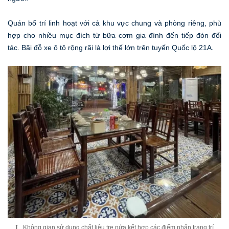
Quán bố trí linh hoạt với cả khu vực chung và phòng riêng, phù
hợp cho nhiều mục đích từ bữa cơm gia đình đến tiếp đón đối
tác. Bãi đỗ xe ô tô rộng rãi là lợi thế lớn trên tuyến Quốc lộ 21A.
Không gian sử dụng chất liệu tre nứa kết hợp các điểm nhấn trang trí