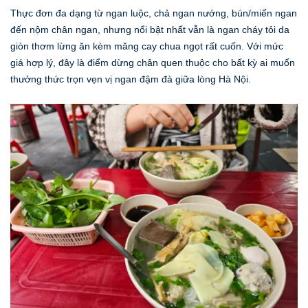
Thực đơn đa dạng từ ngan luộc, chả ngan nướng, bún/miến ngan
đến nộm chân ngan, nhưng nổi bật nhất vẫn là ngan cháy tỏi da
giòn thơm lừng ăn kèm măng cay chua ngọt rất cuốn. Với mức
giá hợp lý, đây là điểm dừng chân quen thuộc cho bất kỳ ai muốn
thưởng thức trọn vẹn vị ngan đậm đà giữa lòng Hà Nội.