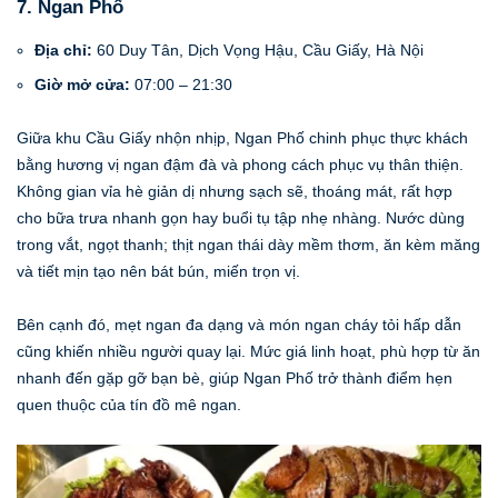
7. Ngan Phố
Địa chỉ:
60 Duy Tân, Dịch Vọng Hậu, Cầu Giấy, Hà Nội
Giờ mở cửa:
07:00 – 21:30
Giữa khu Cầu Giấy nhộn nhịp, Ngan Phố chinh phục thực khách
bằng hương vị ngan đậm đà và phong cách phục vụ thân thiện.
Không gian vỉa hè giản dị nhưng sạch sẽ, thoáng mát, rất hợp
cho bữa trưa nhanh gọn hay buổi tụ tập nhẹ nhàng. Nước dùng
trong vắt, ngọt thanh; thịt ngan thái dày mềm thơm, ăn kèm măng
và tiết mịn tạo nên bát bún, miến trọn vị.
Bên cạnh đó, mẹt ngan đa dạng và món ngan cháy tỏi hấp dẫn
cũng khiến nhiều người quay lại. Mức giá linh hoạt, phù hợp từ ăn
nhanh đến gặp gỡ bạn bè, giúp Ngan Phố trở thành điểm hẹn
quen thuộc của tín đồ mê ngan.