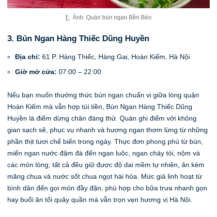
Ảnh: Quán bún ngan Bền Béo
3. Bún Ngan Hàng Thiếc Dũng Huyền
Địa chỉ:
61 P. Hàng Thiếc, Hàng Gai, Hoàn Kiếm, Hà Nội
Giờ mở cửa:
07:00 – 22:00
Nếu bạn muốn thưởng thức bún ngan chuẩn vị giữa lòng quận
Hoàn Kiếm mà vẫn hợp túi tiền, Bún Ngan Hàng Thiếc Dũng
Huyền là điểm dừng chân đáng thử. Quán ghi điểm với không
gian sạch sẽ, phục vụ nhanh và hương ngan thơm lừng từ những
phần thịt tươi chế biến trong ngày. Thực đơn phong phú từ bún,
miến ngan nước đậm đà đến ngan luộc, ngan cháy tỏi, nộm và
các món lòng; tất cả đều giữ được độ dai mềm tự nhiên, ăn kèm
măng chua và nước sốt chua ngọt hài hòa. Mức giá linh hoạt từ
bình dân đến gọi món đầy đặn, phù hợp cho bữa trưa nhanh gọn
hay buổi ăn tối quây quần mà vẫn trọn vẹn hương vị Hà Nội.