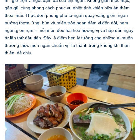
mỉ, giữ trọn vị ngọt đậm đà của thịt ngan. Không gian mộc mạc,
gần gũi cùng phong cách phục vụ nhiệt tình khiến bữa ăn thêm
thoải mái. Thực đơn phong phú từ ngan quay vàng giòn, ngan
nướng thơm lừng, bún và miến trộn ngan đậm vị đến dồi, nem
ngan giòn rụm – mỗi món đều hài hòa hương vị và hấp dẫn ngay
từ lần thử đầu tiên. Đây là điểm hẹn lý tưởng cho những ai muốn
thưởng thức món ngan chuẩn vị Hà thành trong không khí thân
thiện, dễ chịu.