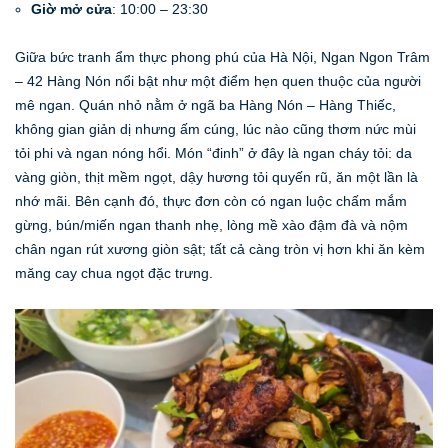
Giờ mở cửa
: 10:00 – 23:30
Giữa bức tranh ẩm thực phong phú của Hà Nội, Ngan Ngon Trâm
– 42 Hàng Nón nổi bật như một điểm hẹn quen thuộc của người
mê ngan. Quán nhỏ nằm ở ngã ba Hàng Nón – Hàng Thiếc,
không gian giản dị nhưng ấm cúng, lúc nào cũng thơm nức mùi
tỏi phi và ngan nóng hổi. Món “đinh” ở đây là ngan cháy tỏi: da
vàng giòn, thịt mềm ngọt, dậy hương tỏi quyến rũ, ăn một lần là
nhớ mãi. Bên cạnh đó, thực đơn còn có ngan luộc chấm mắm
gừng, bún/miến ngan thanh nhẹ, lòng mề xào đậm đà và nộm
chân ngan rút xương giòn sật; tất cả càng tròn vị hơn khi ăn kèm
măng cay chua ngọt đặc trưng.