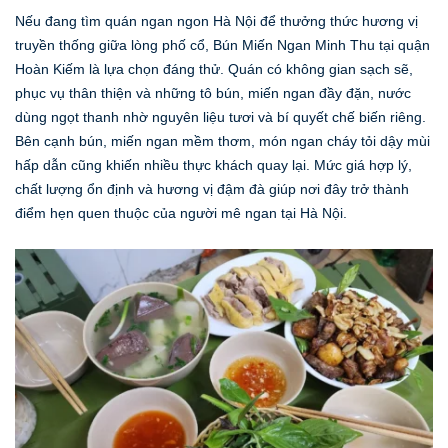
Nếu đang tìm quán ngan ngon Hà Nội để thưởng thức hương vị
truyền thống giữa lòng phố cổ, Bún Miến Ngan Minh Thu tại quận
Hoàn Kiếm là lựa chọn đáng thử. Quán có không gian sạch sẽ,
phục vụ thân thiện và những tô bún, miến ngan đầy đặn, nước
dùng ngọt thanh nhờ nguyên liệu tươi và bí quyết chế biến riêng.
Bên cạnh bún, miến ngan mềm thơm, món ngan cháy tỏi dậy mùi
hấp dẫn cũng khiến nhiều thực khách quay lại. Mức giá hợp lý,
chất lượng ổn định và hương vị đậm đà giúp nơi đây trở thành
điểm hẹn quen thuộc của người mê ngan tại Hà Nội.