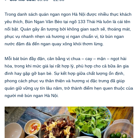
Trong danh sách quán ngan ngon Hà Nội được nhiều thực khách
yêu thích, Bún Ngan Vân Béo tại ngõ 133 Thái Hà luôn là cái tên
nổi bật. Quán gây ấn tượng bởi không gian sạch sẽ, thoáng mát,
phục vụ nhanh nhẹn và hương vị ngan chuẩn vị, từ bún ngan
nước đậm đà đến ngan quay xông khói thơm lừng.
Mỗi bát bún đầy đặn, cân bằng vị chua – cay – mặn – ngọt hài
hòa, trong khi mức giá lại rất hợp lý, phù hợp cho cả bữa ăn gia
đình hay gặp gỡ bạn bè. Sự kết hợp giữa chất lượng ổn định,
phong cách phục vụ thân thiện và hương vị đặc trưng đã giúp
quán giữ vững uy tín lâu năm, trở thành điểm hẹn quen thuộc của
người mê bún ngan Hà Nội.