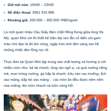
Giờ mở cửa:
10h00 – 23h00
Số điện thoại:
0961 916 886
Khoảng giá:
200.000 – 300.000 VNĐ/người
Là một quán nhậu Cầu Giấy đậm chất Hồng Kong giữa lòng Hà
Nội, quán Nhỏ với lối thiết kế hiện đại xen lẫn cổ điển với gam
màu chủ đạo là đỏ ấm nóng, ngập tràn ánh đèn vàng xen kẽ
những chiếc đèn lồng rực rỡ.
Thực đơn tại Quán Nhỏ tập trung vào chất lượng và hương vị với
nhiều món như: bê tái chanh, lòng rán ngũ vị, cá quả nướng riềng
mẻ, mực trứng nướng, gà hấp lá chanh, trâu xào rau muống, ếch
xào măng, bắp bò xào măng… các món ăn đều được nêm nếm
vừa miệng, lên món nhanh và luôn nóng hổi.