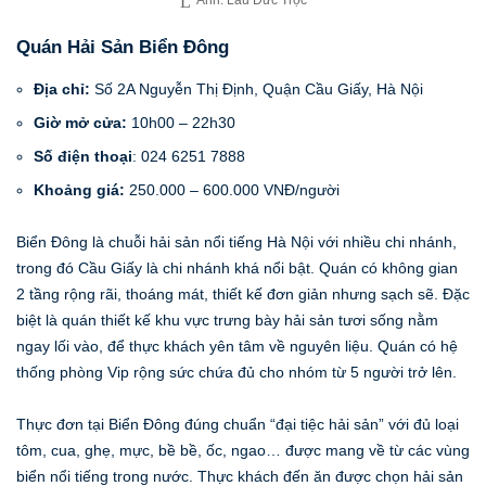
Ảnh: Lẩu Đức Trọc
Quán Hải Sản Biển Đông
Địa chỉ:
Số 2A Nguyễn Thị Định, Quận Cầu Giấy, Hà Nội
Giờ mở cửa:
10h00 – 22h30
Số điện thoại
: 024 6251 7888
Khoảng giá:
250.000 – 600.000 VNĐ/người
Biển Đông là chuỗi hải sản nổi tiếng Hà Nội với nhiều chi nhánh,
trong đó Cầu Giấy là chi nhánh khá nổi bật. Quán có không gian
2 tầng rộng rãi, thoáng mát, thiết kế đơn giản nhưng sạch sẽ. Đặc
biệt là quán thiết kế khu vực trưng bày hải sản tươi sống nằm
ngay lối vào, để thực khách yên tâm về nguyên liệu. Quán có hệ
thống phòng Vip rộng sức chứa đủ cho nhóm từ 5 người trở lên.
Thực đơn tại Biển Đông đúng chuẩn “đại tiệc hải sản” với đủ loại
tôm, cua, ghẹ, mực, bề bề, ốc, ngao… được mang về từ các vùng
biển nổi tiếng trong nước. Thực khách đến ăn được chọn hải sản