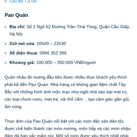
Lẩu Bò Tự Do
Pao Quán
Địa chỉ:
Số 1 Ngõ 62 Đường Trần Thái Tông, Quận Cầu Giấy,
Hà Nội
Giờ mở cửa
: 10h00 – 22h30
Số điện thoại
: 0966 352 996
Khoảng giá:
100.000 – 350.000 VNĐ/người
Quán nhậu ấn tượng đầu tiên được nhiều thực khách yêu thích
phải kể đến Pao Quán. Nhà hàng có không gian đậm chất Tây
Bắc với những hình ảnh mộc mạc như ngôi nhà sàn lợp mái cọ,
các loại chum rượu, mẹt tre, vải thổ cẩm… tạo cảm giác gần gũi,
ấm cúng.
Thực đơn của Pao Quán nổi bật với các món đặc sản dân tộc
được chế biến thành các món nướng, món hấp và các món nhậu
đậm đà bản sắc miền núi. Một số món được yêu thích nhất phải