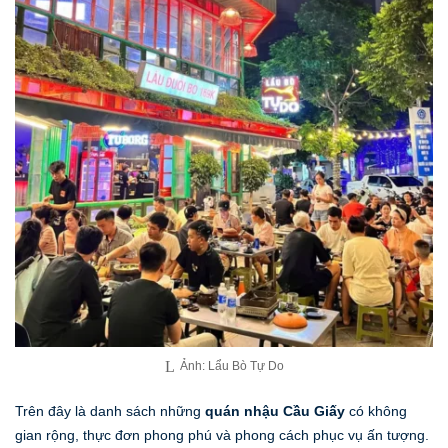
Ảnh: Lẩu Bò Tự Do
Trên đây là danh sách những
quán nhậu Cầu Giấy
có không
gian rộng, thực đơn phong phú và phong cách phục vụ ấn tượng.