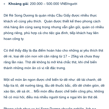
Khoảng giá:
200.000 – 500.000 VNĐ/người
Dê Ré Song Dương là quán nhậu Cầu Giấy được nhiều thực
khách vô cùng yêu thích. Quán được thiết kế theo phong cách
nhà hàng ấm cúng sang trọng nhưng vẫn gần gũi, quán có nhiều
phòng riêng, phù hợp cả cho tiệc gia đình, tiếp khách hay liên
hoan công ty.
Có thể thấy đây là địa điểm hoàn hảo cho những ai yêu thích thịt
dê ré, loại dê còn non với cân nặng từ 17 – 25kg và chưa thay
răng lần nào. Thịt dê không bị mỡ khá chắc thịt, khi chế biến
thành những món ăn có vị rất đặc trưng.
Một số món ăn ngon được chế biến từ dê như: dê tái chanh, dê
hấp tía tô, dê nướng tảng, lẩu dê thuốc bắc, dồi dê chiên giòn, dê
xào lăn, dê sả ớt… Mỗi món đều được chế biến công phu, không
hề có mùi hôi, điều mà nhiều người từng e ngại khi ăn thịt dê.
Phong cách phục vụ tại Song Dương chuyên nghiệp, lịch sự,