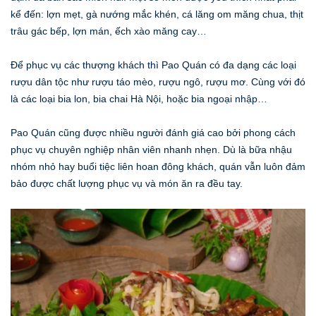
kể đến: lợn mẹt, gà nướng mắc khén, cá lăng om măng chua, thịt
trâu gác bếp, lợn mán, ếch xào măng cay…
Để phục vụ các thượng khách thì Pao Quán có đa dạng các loại
rượu dân tộc như rượu táo mèo, rượu ngô, rượu mơ. Cùng với đó
là các loại bia lon, bia chai Hà Nội, hoặc bia ngoại nhập…
Pao Quán cũng được nhiều người đánh giá cao bởi phong cách
phục vụ chuyên nghiệp nhân viên nhanh nhẹn. Dù là bữa nhậu
nhóm nhỏ hay buổi tiệc liên hoan đông khách, quán vẫn luôn đảm
bảo được chất lượng phục vụ và món ăn ra đều tay.