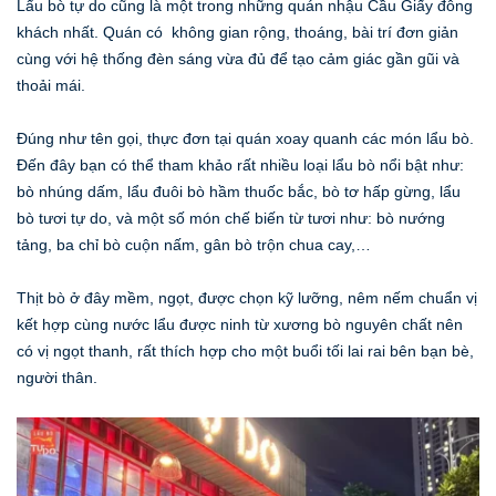
Lẩu bò tự do cũng là một trong những quán nhậu Cầu Giấy đông
khách nhất. Quán có không gian rộng, thoáng, bài trí đơn giản
cùng với hệ thống đèn sáng vừa đủ để tạo cảm giác gần gũi và
thoải mái.
Đúng như tên gọi, thực đơn tại quán xoay quanh các món lẩu bò.
Đến đây bạn có thể tham khảo rất nhiều loại lẩu bò nổi bật như:
bò nhúng dấm, lẩu đuôi bò hầm thuốc bắc, bò tơ hấp gừng, lẩu
bò tươi tự do, và một số món chế biến từ tươi như: bò nướng
tảng, ba chỉ bò cuộn nấm, gân bò trộn chua cay,…
Thịt bò ở đây mềm, ngọt, được chọn kỹ lưỡng, nêm nếm chuẩn vị
kết hợp cùng nước lẩu được ninh từ xương bò nguyên chất nên
có vị ngọt thanh, rất thích hợp cho một buổi tối lai rai bên bạn bè,
người thân.