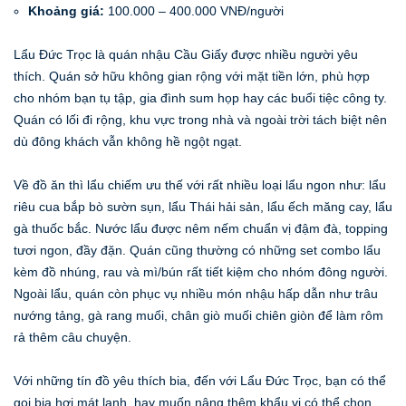
Khoảng giá:
100.000 – 400.000 VNĐ/người
Lẩu Đức Trọc là quán nhậu Cầu Giấy được nhiều người yêu
thích. Quán sở hữu không gian rộng với mặt tiền lớn, phù hợp
cho nhóm bạn tụ tập, gia đình sum họp hay các buổi tiệc công ty.
Quán có lối đi rộng, khu vực trong nhà và ngoài trời tách biệt nên
dù đông khách vẫn không hề ngột ngạt.
Về đồ ăn thì lẩu chiếm ưu thế với rất nhiều loại lẩu ngon như: lẩu
riêu cua bắp bò sườn sụn, lẩu Thái hải sản, lẩu ếch măng cay, lẩu
gà thuốc bắc. Nước lẩu được nêm nếm chuẩn vị đậm đà, topping
tươi ngon, đầy đặn. Quán cũng thường có những set combo lẩu
kèm đồ nhúng, rau và mì/bún rất tiết kiệm cho nhóm đông người.
Ngoài lẩu, quán còn phục vụ nhiều món nhậu hấp dẫn như trâu
nướng tảng, gà rang muối, chân giò muối chiên giòn để làm rôm
rả thêm câu chuyện.
Với những tín đồ yêu thích bia, đến với Lẩu Đức Trọc, bạn có thể
gọi bia hơi mát lạnh, hay muốn nâng thêm khẩu vị có thể chọn