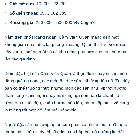
Giờ mở cửa
: 10h00 – 22h30
Số điện thoại:
0973 062 389
Khoảng giá
: 250.000 – 500.000 VNĐ/người
Nằm trên phố Hoàng Ngân, Cầm Viên Quán mang đến một
không gian nhậu độc lạ, phóng khoáng. Quán thiết kế với nhiều
cây xanh, thoáng mát và có khu riêng phù hợp cho cả nhóm bạn
lẫn tiệc gia đình.
Điểm đặc biệt của Cầm Viên Quán là thực đơn chuyên các món
đồng quê đa dạng, các món ăn đặc sản núi rừng dân dã. Tại đây,
bạn có thể thưởng thức những món đặc sản như: vịt trời nướng
than hồng, chim ngói quay mật ong, gà đen hấp lá chanh, dúi
rừng om chuối đậu, chồn hương xào lăn, nhím hấp sả… vô cùng
lạ miệng rất hợp để làm mồi uống bia.
Ngoài đặc sản núi rừng, quán còn phục vụ nhiều món nhậu quen
thuộc như: trâu cháy tỏi, lẩu riêu cua bắp bò, gà nướng lu, dồi