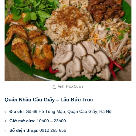
Ảnh: Pao Quán
Quán Nhậu Cầu Giấy – Lẩu Đức Trọc
Địa chỉ
: Số 66 Hồ Tùng Mậu, Quận Cầu Giấy, Hà Nội
Giờ mở cửa:
10h00 – 23h00
Số điện thoại
: 0912 265 655