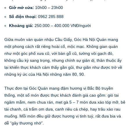
Giờ mở cửa:
10h00 – 23h00
Số điện thoại:
0962 285 888
Khoảng giá:
250.000 – 400.000 VNĐ/người
Giữa muôn vàn quán nhậu Cầu Giấy, Góc Hà Nội Quán mang
một phong cách rất riêng hoài cổ, mộc mạc. Không gian quán
như một góc phố xưa cũ, với bàn gỗ cũ, tường vôi gạch đỏ,
không cầu kỳ sang trọng, nhưng chính sự giản dị, thân thuộc ấy
lại khiến thực khách cảm thấy gần gũi, thư giãn như được trở về
những ký ức của Hà Nội những năm 80, 90.
Thực đơn tại Góc Quán mang đậm hương vị Bắc Bộ truyền
thống, một số món được thực khách đánh giá cao gồm: giò tai
ngâm mắm, nem chua rán, mẹt gà 5 – 7 món dưa xào tóp mỡ, bê
tái chanh, cá trắm om dưa, canh riêu cá chép, hay trâu xào rau
muống. Mỗi món đều giữ được hương vị tinh tuý, rất đưa bia và
dễ “gây thương nhớ”.