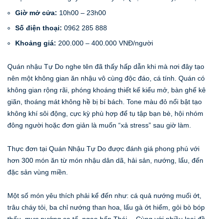
Giờ mở cửa:
10h00 – 23h00
Số điện thoại:
0962 285 888
Khoảng giá:
200.000 – 400.000 VNĐ/người
Quán nhậu Tự Do nghe tên đã thấy hấp dẫn khi mà nơi đây tạo
nên một không gian ăn nhậu vô cùng độc đáo, cá tính. Quán có
không gian rộng rãi, phóng khoáng thiết kế kiểu mở, bàn ghế kê
giãn, thoáng mát không hề bị bí bách. Tone màu đỏ nổi bật tạo
không khí sôi động, cực kỳ phù hợp để tụ tập bạn bè, hội nhóm
đông người hoặc đơn giản là muốn “xả stress” sau giờ làm.
Thực đơn tại Quán Nhậu Tự Do được đánh giá phong phú với
hơn 300 món ăn từ món nhậu dân dã, hải sản, nướng, lẩu, đến
đặc sản vùng miền.
Một số món yêu thích phải kể đến như: cá quả nướng muối ớt,
trâu cháy tỏi, ba chỉ nướng than hoa, lẩu gà ớt hiểm, gỏi bò bóp
thấu, mực nướng sa tế, ngao hấp Thái… Cùng với nhiều loại đồ