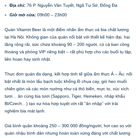
Địa chỉ:
76 P. Nguyễn Văn Tuyết, Ngã Tư Sở, Đống Đa
Giờ mở cửa:
09h00 – 23h00
Quán Vitamin Beer là một điểm nhấn ẩm thực và bia chất lượng
tại Hà Nội. Không gian của quán nổi bật với thiết kế hiện đại, hai
tầng rộng rãi, sức chứa khoảng 90 – 200 người, có cả ban công
thoáng và phòng VIP riêng biệt – rất phù hợp cho các buổi tụ tập,
liên hoan hay sinh nhật.
Thực đơn quán đa dạng, kết hợp tinh tế giữa ẩm thực Á – Âu: nổi
bật nhất là món lẩu bạch tuộc khổng lồ chua cay, giò heo muối
chiên giòn và các món nướng như cá thỏ biển, mực to, xúc xích
tươi… ăn cùng bia tươi (Sapporo, Tiger, Heineken, nhập khẩu
Bỉ/Czech…) tạo sự hòa hợp tuyệt vời rất “ăn nhập” với trải
nghiệm bia mát lạnh.
Giá bình quân khoảng 250 – 300.000 đồng/người, hơi cao so với
quán nhậu bình dân nhưng hoàn toàn xứng đáng với chất lượng