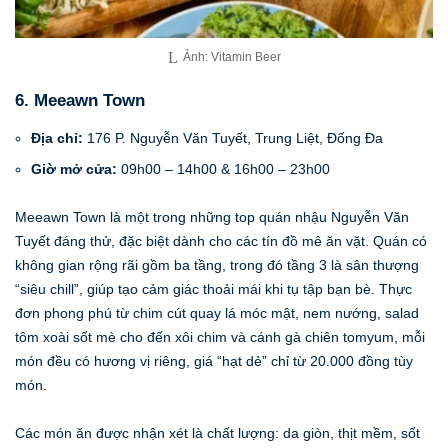
Ảnh: Vitamin Beer
6. Meeawn Town
Địa chỉ:
176 P. Nguyễn Văn Tuyết, Trung Liệt, Đống Đa
Giờ mở cửa:
09h00 – 14h00 & 16h00 – 23h00
Meeawn Town là một trong những top quán nhậu Nguyễn Văn
Tuyết đáng thử, đặc biệt dành cho các tín đồ mê ăn vặt. Quán có
không gian rộng rãi gồm ba tầng, trong đó tầng 3 là sân thượng
“siêu chill”, giúp tạo cảm giác thoải mái khi tụ tập bạn bè. Thực
đơn phong phú từ chim cút quay lá móc mật, nem nướng, salad
tôm xoài sốt mè cho đến xôi chim và cánh gà chiên tomyum, mỗi
món đều có hương vị riêng, giá “hạt dẻ” chỉ từ 20.000 đồng tùy
món.
Các món ăn được nhận xét là chất lượng: da giòn, thịt mềm, sốt