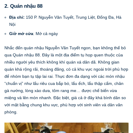
2. Quán nhậu 88
Địa chỉ:
150 P. Nguyễn Văn Tuyết, Trung Liệt, Đống Đa, Hà
Nội
Giờ mở cửa
: Mở cả ngày
Nhắc đến quán nhậu Nguyễn Văn Tuyết ngon, bạn không thể bỏ
qua Quán nhậu 88. Đây là một địa điểm tụ họp quen thuộc của
nhiều người yêu thích không khí quán xá dân dã. Không gian
quán khá rộng rãi, thoáng đãng, có cả khu vực ngoài trời phù hợp
để nhóm bạn tụ tập lai rai. Thực đơn đa dạng với các món nhậu
“chuẩn vị” như lẩu riêu cua bắp bò, lẩu ếch, lẩu thập cẩm, chân
gà nướng, lòng xào dưa, tôm rang me… được chế biến vừa
miệng và lên món nhanh. Đặc biệt, giá cả ở đây khá bình dân so
với mặt bằng chung khu vực, phù hợp với sinh viên và dân văn
phòng.