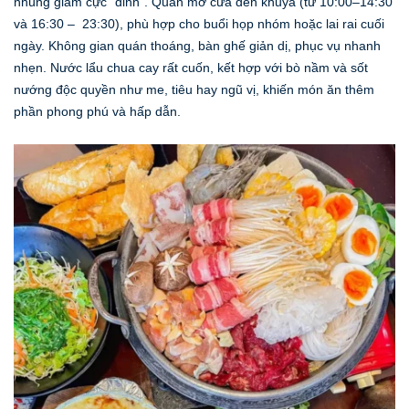
nhúng giấm cực “đỉnh”. Quán mở cửa đến khuya (từ 10:00–14:30
và 16:30 – 23:30), phù hợp cho buổi họp nhóm hoặc lai rai cuối
ngày. Không gian quán thoáng, bàn ghế giản dị, phục vụ nhanh
nhẹn. Nước lẩu chua cay rất cuốn, kết hợp với bò nầm và sốt
nướng độc quyền như me, tiêu hay ngũ vị, khiến món ăn thêm
phần phong phú và hấp dẫn.