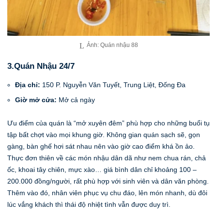
Ảnh: Quán nhậu 88
3.Quán Nhậu 24/7
Địa chỉ:
150 P. Nguyễn Văn Tuyết, Trung Liệt, Đống Đa
Giờ mở cửa:
Mở cả ngày
Ưu điểm của quán là “mở xuyên đêm” phù hợp cho những buổi tụ
tập bất chợt vào mọi khung giờ. Không gian quán sạch sẽ, gọn
gàng, bàn ghế hơi sát nhau nên vào giờ cao điểm khá ồn ảo.
Thực đơn thiên về các món nhậu dân dã như nem chua rán, chả
ốc, khoai tây chiên, mực xào… giá bình dân chỉ khoảng 100 –
200.000 đồng/người, rất phù hợp với sinh viên và dân văn phòng.
Thêm vào đó, nhân viên phục vụ chu đáo, lên món nhanh, dù đôi
lúc vắng khách thì thái độ nhiệt tình vẫn được duy trì.