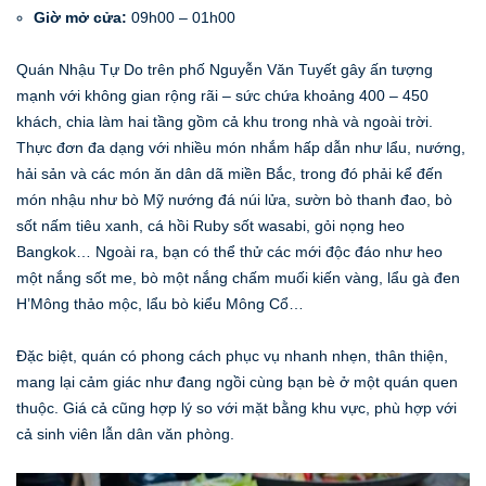
Giờ mở cửa:
09h00 – 01h00
Quán Nhậu Tự Do trên phố Nguyễn Văn Tuyết gây ấn tượng
mạnh với không gian rộng rãi – sức chứa khoảng 400 – 450
khách, chia làm hai tầng gồm cả khu trong nhà và ngoài trời.
Thực đơn đa dạng với nhiều món nhắm hấp dẫn như lẩu, nướng,
hải sản và các món ăn dân dã miền Bắc, trong đó phải kể đến
món nhậu như bò Mỹ nướng đá núi lửa, sườn bò thanh đao, bò
sốt nấm tiêu xanh, cá hồi Ruby sốt wasabi, gỏi nọng heo
Bangkok… Ngoài ra, bạn có thể thử các mới độc đáo như heo
một nắng sốt me, bò một nắng chấm muối kiến vàng, lẩu gà đen
H’Mông thảo mộc, lẩu bò kiểu Mông Cổ…
Đặc biệt, quán có phong cách phục vụ nhanh nhẹn, thân thiện,
mang lại cảm giác như đang ngồi cùng bạn bè ở một quán quen
thuộc. Giá cả cũng hợp lý so với mặt bằng khu vực, phù hợp với
cả sinh viên lẫn dân văn phòng.