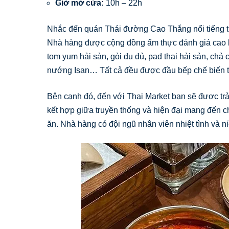
Giờ mở cửa:
10h – 22h
Nhắc đến quán Thái đường Cao Thắng nổi tiếng th
Nhà hàng được cộng đồng ẩm thực đánh giá cao 
tom yum hải sản, gỏi đu đủ, pad thai hải sản, chả
nướng Isan… Tất cả đều được đầu bếp chế biến t
Bên cạnh đó, đến với Thai Market bạn sẽ được tr
kết hợp giữa truyền thống và hiện đại mang đến c
ăn. Nhà hàng có đội ngũ nhân viên nhiệt tình và n