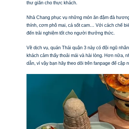
thư giãn cho thực khách.
Nhà Chang phục vụ những món ăn đậm đà hương vị
thính, cơm phô mai, cá sốt cam… Với cách chế biế
đến trải nghiệm tốt cho người thưởng thức.
Về dịch vụ, quán Thái quận 3 này có đội ngũ nhân
khách cảm thấy thoải mái và hài lòng. Hơn nữa,
dẫn, vì vậy bạn hãy theo dõi trên fanpage để cập n