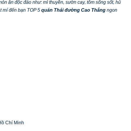
ón ăn độc đáo như: mì thuyền, sườn cay, tôm sống sốt, hủ
bật mí đến bạn TOP 5
quán Thái đường Cao Thắng
ngon
Hồ Chí Minh