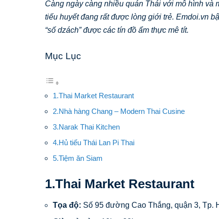
Càng ngày càng nhiều quán Thái với mô hình và m
tiếu huyết đang rất được lòng giới trẻ. Emdoi.vn 
“số dzách” được các tín đồ ẩm thực mê tít.
Mục Lục
1.Thai Market Restaurant
2.Nhà hàng Chang – Modern Thai Cusine
3.Narak Thai Kitchen
4.Hủ tiếu Thái Lan Pi Thai
5.Tiệm ăn Siam
1.T
hai Market Restaurant
Tọa độ:
Số 95 đường Cao Thắng, quận 3, Tp. 