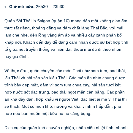
Giờ mở cửa:
26h30 – 23h30
Quán Sỏi Thái in Saigon (quận 10) mang đến một không gian ẩm
thực rất riêng, thoáng đãng và đậm chất làng Thái Bắc, với mái
lam che nhẹ, đèn lồng vàng ấm áp và nhiều cây xanh phân bổ
khắp nơi. Khách đến đây dễ dàng cảm nhận được sự kết hợp tinh
tế giữa nét truyền thống và hiện đại, thoải mái dù đi theo nhóm
hay gia đình.
Về thực đơn, quán chuyên các món Thái như som tum, pad thái,
lẩu Thái và hải sản xào kiểu Thái. Các món ăn nhìn chung được
trình bày đẹp mắt, đậm vị: som tum chua cay, hải sản tươi kết
hợp nước sốt đặc trưng, pad thái ngọt mặn cân bằng. Các phần
ăn khá đầy đặn, hợp khẩu vị người Việt, đặc biệt ai mê vị Thái thì
sẽ thích. Một số món khô, nướng và khai vị nhìn hấp dẫn, phù
hợp nếu bạn muốn một bữa no no căng bụng.
Dịch vụ của quán khá chuyên nghiệp, nhân viên nhiệt tình, nhanh