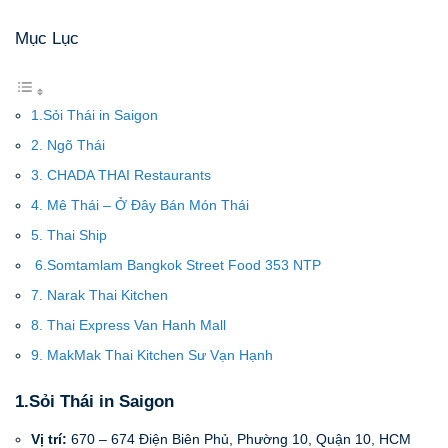
Mục Lục
1.Sỏi Thái in Saigon
2. Ngõ Thái
3. CHADA THAI Restaurants
4. Mê Thái – Ở Đây Bán Món Thái
5. Thai Ship
6.Somtamlam Bangkok Street Food 353 NTP
7. Narak Thai Kitchen
8. Thai Express Van Hanh Mall
9. MakMak Thai Kitchen Sư Vạn Hạnh
1.Sỏi Thái in Saigon
Vị trí:
670 – 674 Điện Biên Phủ, Phường 10, Quận 10, HCM