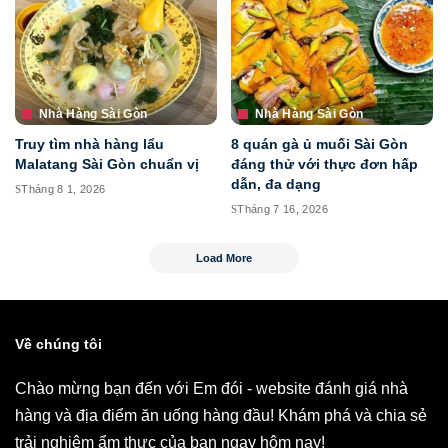
Nhà Hàng Sài Gòn
Nhà Hàng Sài Gòn
Truy tìm nhà hàng lẩu
8 quán gà ủ muối Sài Gòn
Malatang Sài Gòn chuẩn vị
đáng thử với thực đơn hấp
dẫn, đa dạng
Tháng 8 1, 2026
Tháng 7 16, 2026
Load More
Về chúng tôi
Chào mừng bạn đến với Em đói - website đánh giá nhà
hàng và địa điểm ăn uống hàng đầu! Khám phá và chia sẻ
trải nghiệm ẩm thực của bạn ngay hôm nay!