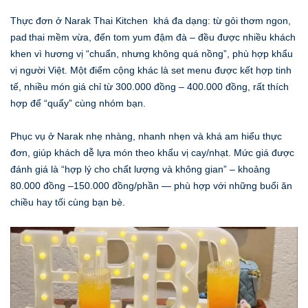
Thực đơn ở Narak Thai Kitchen khá đa dạng: từ gỏi thơm ngon,
pad thai mềm vừa, đến tom yum đậm đà – đều được nhiều khách
khen vì hương vị “chuẩn, nhưng không quá nồng”, phù hợp khẩu
vị người Việt. Một điểm cộng khác là set menu được kết hợp tinh
tế, nhiều món giá chỉ từ 300.000 đồng – 400.000 đồng, rất thích
hợp để “quẩy” cùng nhóm bạn.
Phục vụ ở Narak nhẹ nhàng, nhanh nhẹn và khá am hiểu thực
đơn, giúp khách dễ lựa món theo khẩu vị cay/nhạt. Mức giá được
đánh giá là “hợp lý cho chất lượng và không gian” – khoảng
80.000 đồng –150.000 đồng/phần — phù hợp với những buổi ăn
chiều hay tối cùng bạn bè.