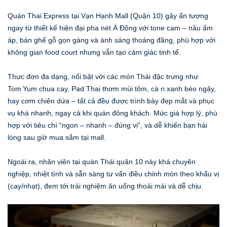
Quán Thai Express tại Vạn Hạnh Mall (Quận 10) gây ấn tượng
ngay từ thiết kế hiện đại pha nét Á Đông với tone cam – nâu ấm
áp, bàn ghế gỗ gọn gàng và ánh sáng thoáng đãng, phù hợp với
không gian food court nhưng vẫn tạo cảm giác tinh tế.
Thực đơn đa dạng, nổi bật với các món Thái đặc trưng như
Tom Yum chua cay, Pad Thai thơm mùi tôm, cà ri xanh béo ngậy,
hay cơm chiên dứa – tất cả đều được trình bày đẹp mắt và phục
vụ khá nhanh, ngay cả khi quán đông khách. Mức giá hợp lý, phù
hợp với tiêu chí “ngon – nhanh – đúng vị”, và dễ khiến bạn hài
lòng sau giờ mua sắm tại mall.
Ngoài ra, nhân viên tại quán Thái quận 10 này khá chuyên
nghiệp, nhiệt tình và sẵn sàng tư vấn điều chỉnh món theo khẩu vị
(cay/nhạt), đem tới trải nghiệm ăn uống thoải mái và dễ chịu.