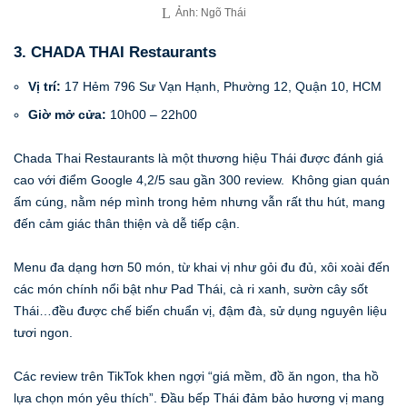
Ảnh: Ngõ Thái
3. CHADA THAI Restaurants
Vị trí:
17 Hẻm 796 Sư Vạn Hạnh, Phường 12, Quận 10, HCM
Giờ mở cửa:
10h00 – 22h00
Chada Thai Restaurants là một thương hiệu Thái được đánh giá
cao với điểm Google 4,2/5 sau gần 300 review. Không gian quán
ấm cúng, nằm nép mình trong hẻm nhưng vẫn rất thu hút, mang
đến cảm giác thân thiện và dễ tiếp cận.
Menu đa dạng hơn 50 món, từ khai vị như gỏi đu đủ, xôi xoài đến
các món chính nổi bật như Pad Thái, cà ri xanh, sườn cây sốt
Thái…đều được chế biến chuẩn vị, đậm đà, sử dụng nguyên liệu
tươi ngon.
Các review trên TikTok khen ngợi “giá mềm, đồ ăn ngon, tha hồ
lựa chọn món yêu thích”. Đầu bếp Thái đảm bảo hương vị mang