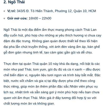
2. Ngõ Thái
Vị trí:
343/5 Đ. Tô Hiến Thành, Phường 12, Quận 10, HCM
Giờ mở cửa:
16h00 – 22h00
Ngõ Thái là một địa điểm ẩm thực mang phong cách Thái Lan
đầy cuốn hút, phù hợp cho những ai yêu thích hương vị chua cay
đậm đà đặc trưng. Không gian quán được thiết kế theo lối hiện
đại pha lẫn chút truyền thống, với ánh đèn vàng ấm áp, bàn ghế
gỗ đơn giản nhưng tinh tế, tạo cảm giác gần gũi và dễ chịu.
Thực đơn tại quán Thái quận 10 này khá đa dạng, nổi bật là các
món như pad Thái, tom yum, gỏi đu đủ và cà ri xanh – đều được
chế biến đậm vị, nguyên liệu tươi ngon và trình bày bắt mắt. Đặc
biệt, nước sốt chấm và gia vị tại đây được pha chế theo công
thức riêng, giúp món ăn thêm phần đặc sắc.Nhân viên phục vụ
lịch sự, nhiệt tình và sẵn sàng gợi ý món phù hợp nếu bạn chưa
quen với ẩm thực Thái. Mức giá ở đây tương đối hợp lý so với
chất lượng món ăn và không gian.