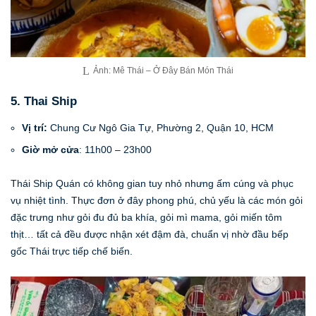
Ảnh: Mê Thái – Ở Đây Bán Món Thái
5. Thai Ship
Vị trí:
Chung Cư Ngô Gia Tự, Phường 2, Quận 10, HCM
Giờ mở cửa
: 11h00 – 23h00
Thái Ship Quán có không gian tuy nhỏ nhưng ấm cúng và phục
vụ nhiệt tình. Thực đơn ở đây phong phú, chủ yếu là các món gỏi
đặc trưng như gỏi đu đủ ba khía, gỏi mì mama, gỏi miến tôm
thịt… tất cả đều được nhận xét đậm đà, chuẩn vị nhờ đầu bếp
gốc Thái trực tiếp chế biến.