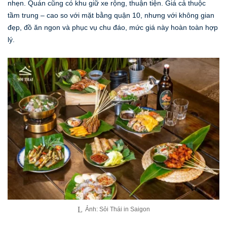
nhẹn. Quán cũng có khu giữ xe rộng, thuận tiện. Giá cả thuộc
tầm trung – cao so với mặt bằng quận 10, nhưng với không gian
đẹp, đồ ăn ngon và phục vụ chu đáo, mức giá này hoàn toàn hợp
lý.
Ảnh: Sỏi Thái in Saigon