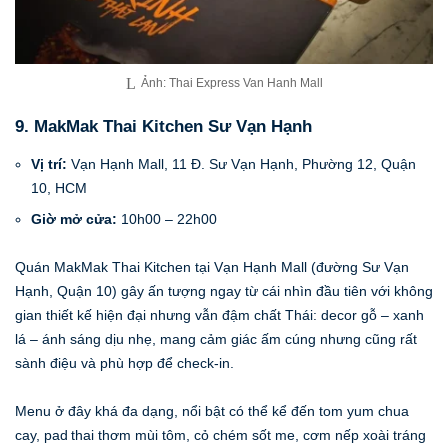
Ảnh: Thai Express Van Hanh Mall
9. MakMak Thai Kitchen Sư Vạn Hạnh
Vị trí:
Vạn Hạnh Mall, 11 Đ. Sư Vạn Hạnh, Phường 12, Quận
10, HCM
Giờ mở cửa:
10h00 – 22h00
Quán MakMak Thai Kitchen tại Vạn Hạnh Mall (đường Sư Vạn
Hạnh, Quận 10) gây ấn tượng ngay từ cái nhìn đầu tiên với không
gian thiết kế hiện đại nhưng vẫn đậm chất Thái: decor gỗ – xanh
lá – ánh sáng dịu nhẹ, mang cảm giác ấm cúng nhưng cũng rất
sành điệu và phù hợp để check‑in.
Menu ở đây khá đa dạng, nổi bật có thể kể đến tom yum chua
cay, pad thai thơm mùi tôm, cỏ chém sốt me, cơm nếp xoài tráng