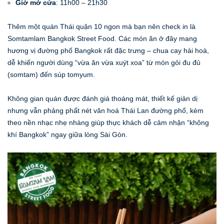
Giờ mở cửa
: 11h00 – 21h30
Thêm một quán Thái quận 10 ngon mà bạn nên check in là
Somtamlam Bangkok Street Food. Các món ăn ở đây mang
hương vị đường phố Bangkok rất đặc trưng – chua cay hài hoà,
dễ khiến người dùng “vừa ăn vừa xuýt xoa” từ món gỏi đu đủ
(somtam) đến súp tomyum.
Không gian quán được đánh giá thoáng mát, thiết kế giản dị
nhưng vẫn phảng phất nét văn hoá Thái Lan đường phố, kèm
theo nền nhạc nhẹ nhàng giúp thực khách dễ cảm nhận “không
khí Bangkok” ngay giữa lòng Sài Gòn.