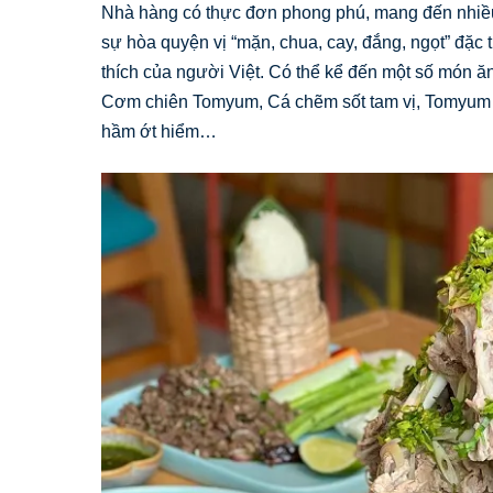
Nhà hàng có thực đơn phong phú, mang đến nhiều
sự hòa quyện vị “mặn, chua, cay, đắng, ngọt” đặ
thích của người Việt. Có thể kể đến một số món ăn
Cơm chiên Tomyum, Cá chẽm sốt tam vị, Tomyum hả
hầm ớt hiểm…