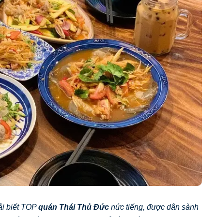
ải biết TOP
quán Thái Thủ Đức
nức tiếng, được dân sành