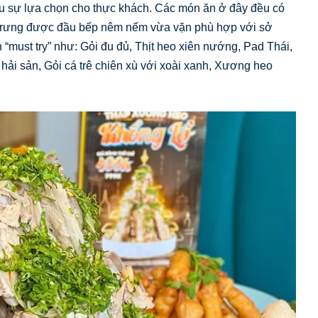
 sự lựa chọn cho thực khách. Các món ăn ở đây đều có
c trưng được đầu bếp nêm nếm vừa vặn phù hợp với sở
 “must try” như: Gỏi đu đủ, Thịt heo xiên nướng, Pad Thái,
i sản, Gỏi cá trê chiên xù với xoài xanh, Xương heo