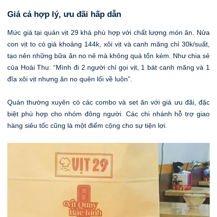
Giá cả hợp lý, ưu đãi hấp dẫn
Mức giá tại quán vịt 29 khá phù hợp với chất lượng món ăn. Nửa
con vịt to có giá khoảng 144k, xôi vịt và canh măng chỉ 30k/suất,
tạo nên những bữa ăn no nê mà không quá tốn kém. Như chia sẻ
của Hoài Thu: “Mình đi 2 người chỉ gọi vịt, 1 bát canh măng và 1
đĩa xôi vịt nhưng ăn no quên lối về luôn”.
Quán thường xuyên có các combo và set ăn với giá ưu đãi, đặc
biệt phù hợp cho nhóm đông người. Các chi nhánh hỗ trợ giao
hàng siêu tốc cũng là một điểm cộng cho sự tiện lợi.