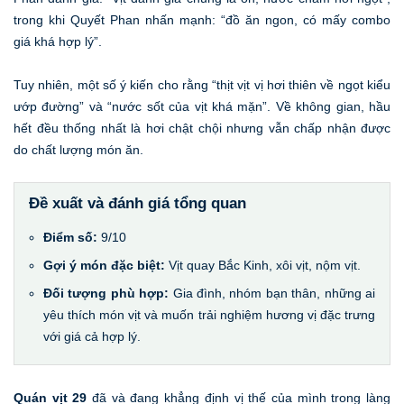
trong khi Quyết Phan nhấn mạnh: “đồ ăn ngon, có mấy combo
giá khá hợp lý”.
Tuy nhiên, một số ý kiến cho rằng “thịt vịt vị hơi thiên về ngọt kiểu
ướp đường” và “nước sốt của vịt khá mặn”. Về không gian, hầu
hết đều thống nhất là hơi chật chội nhưng vẫn chấp nhận được
do chất lượng món ăn.
Đề xuất và đánh giá tổng quan
Điểm số:
9/10
Gợi ý món đặc biệt:
Vịt quay Bắc Kinh, xôi vịt, nộm vịt.
Đối tượng phù hợp:
Gia đình, nhóm bạn thân, những ai
yêu thích món vịt và muốn trải nghiệm hương vị đặc trưng
với giá cả hợp lý.
Quán vịt 29
đã và đang khẳng định vị thế của mình trong làng