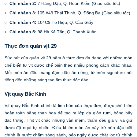
Chi nhánh 2:
7 Hàng Đậu, Q. Hoàn Kiếm (Giao siêu tốc)
Chi nhánh 3
: 105 A49 Thái Thịnh, Q. Đống Đa (Giao siêu tốc)
Chi nhánh 4:
104C9 Tô Hiệu, Q. Cầu Giấy
Chi nhánh 5:
98 Hà Kế Tấn, Q. Thanh Xuân
Thực đơn quán vịt 29
Sức hút của quán vịt 29 nằm ở thực đơn đa dạng với những món
chế biến từ vịt được chế biến theo nhiều phong cách khác nhau.
Mỗi món ăn đều mang đậm dấu ấn riêng, từ món signature nổi
tiếng đến những sáng tạo ẩm thực độc đáo.
Vịt quay Bắc Kinh
Vịt quay Bắc Kinh chính là linh hồn của thực đơn, được chế biến
hoàn toàn bằng than hoa để tạo ra lớp da giòn rụm, bóng bẩy
đặc trưng. Thịt vịt chắc nhưng vẫn mềm, thấm đều gia vị và giữ
được độ ngọt tự nhiên. Điều khiến món ăn này trở nên đặc biệt
chính là nước chấm sóng sánh, béo ngậy được chắt lọc từ chính