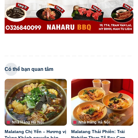
Có thể bạn quan tâm
Nhà Hàng Hà Nội
Nhà Hàng Hà Nội
Malatang Chị Yến – Hương vị
Malatang Thái Phiên: Trải
Trùng Khánh nguyên bản
Nghiệm Thực Tế Sau Cơn