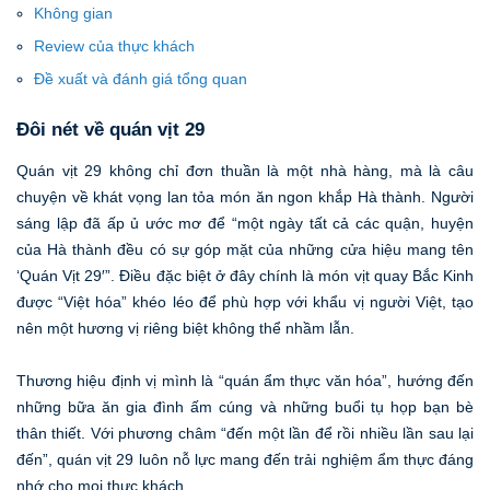
Không gian
Review của thực khách
Đề xuất và đánh giá tổng quan
Đôi nét về quán vịt 29
Quán vịt 29 không chỉ đơn thuần là một nhà hàng, mà là câu
chuyện về khát vọng lan tỏa món ăn ngon khắp Hà thành. Người
sáng lập đã ấp ủ ước mơ để “một ngày tất cả các quận, huyện
của Hà thành đều có sự góp mặt của những cửa hiệu mang tên
‘Quán Vịt 29′”. Điều đặc biệt ở đây chính là món vịt quay Bắc Kinh
được “Việt hóa” khéo léo để phù hợp với khẩu vị người Việt, tạo
nên một hương vị riêng biệt không thể nhầm lẫn.
Thương hiệu định vị mình là “quán ẩm thực văn hóa”, hướng đến
những bữa ăn gia đình ấm cúng và những buổi tụ họp bạn bè
thân thiết. Với phương châm “đến một lần để rồi nhiều lần sau lại
đến”, quán vịt 29 luôn nỗ lực mang đến trải nghiệm ẩm thực đáng
nhớ cho mọi thực khách.