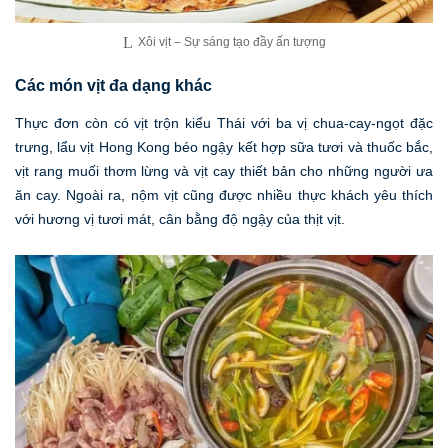
Xôi vịt – Sự sáng tạo đầy ấn tượng
Các món vịt đa dạng khác
Thực đơn còn có vịt trộn kiểu Thái với ba vị chua-cay-ngọt đặc
trưng, lẩu vịt Hong Kong béo ngậy kết hợp sữa tươi và thuốc bắc,
vịt rang muối thơm lừng và vịt cay thiết bản cho những người ưa
ăn cay. Ngoài ra, nộm vịt cũng được nhiều thực khách yêu thích
với hương vị tươi mát, cân bằng độ ngậy của thịt vịt.