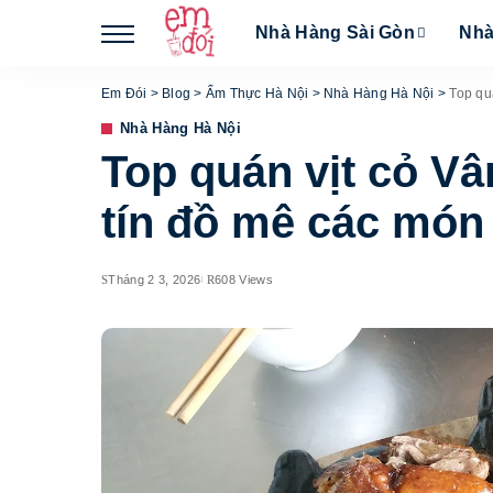
Nhà Hàng Sài Gòn
Nhà
Em Đói
>
Blog
>
Ẩm Thực Hà Nội
>
Nhà Hàng Hà Nội
>
Top qu
Nhà Hàng Hà Nội
Top quán vịt cỏ Vâ
tín đồ mê các món 
Tháng 2 3, 2026
608 Views