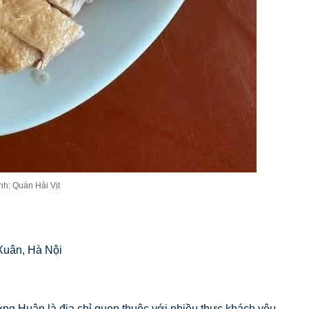
nh: Quán Hải Vịt
Xuân, Hà Nội
ng Huân là địa chỉ quen thuộc với nhiều thực khách yêu