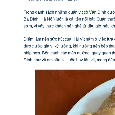
Trong danh sách những quán vịt cỏ Vân Đình được
Ba Đình, Hà Nội) luôn là cái tên nổi bật. Quán thư
sớm, vì vậy thực khách nên ghé từ đầu giờ nếu k
Điểm làm nên sức hút của Hải Vịt nằm ở việc lựa ch
được ướp gia vị kỹ lưỡng, khi nướng trên bếp th
nhịp hơn. Bên cạnh các món nướng, quay quen thu
Đình như vịt om sấu, vịt luộc hay lẩu vịt, mang đ