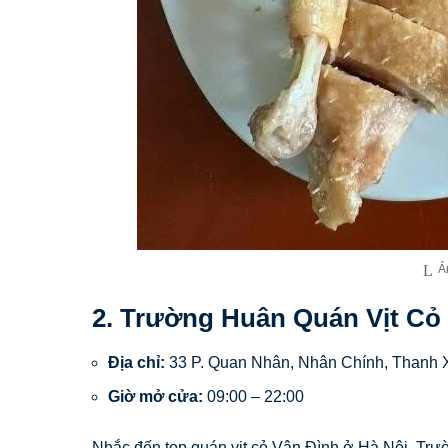
Ả
2. Trường Huân Quán Vịt Cỏ
Địa chỉ:
33 P. Quan Nhân, Nhân Chính, Thanh 
Giờ mở cửa:
09:00 – 22:00
Nhắc đến top quán vịt cỏ Vân Đình ở Hà Nội, Trườ