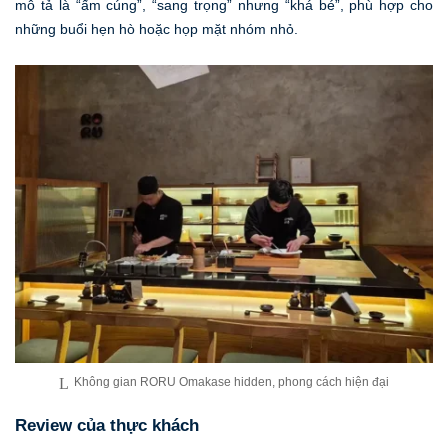
mô tả là “ấm cúng”, “sang trọng” nhưng “khá bé”, phù hợp cho
những buổi hẹn hò hoặc họp mặt nhóm nhỏ.
Không gian RORU Omakase hidden, phong cách hiện đại
Review của thực khách