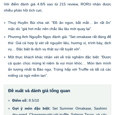
Với điểm đánh giá 4.8/5 sao từ 215 review, RORU nhận được
nhiều phản hồi tích cực.
Thuý Huyền Bùi chia sẻ: “Đồ ăn ngon, bắt mắt… ăn rất ổn”
mặc dù “giá hơi mắc nên chắc lâu lâu mới quay lại”.
Phương Anh Nguyễn Ngọc đánh giá: “Set omakase rất đáng để
thử. Giá cả hợp lý xét về nguyên liệu, hương vị, trình bày, dịch
vụ… Đặc biệt là dịch vụ thật sự rất tuyệt vời”.
Một thực khách khác nhận xét về trải nghiệm đặc biệt: “Được
cả quán chúc mừng kỉ niệm là vui mún khóc… Món làm mình
ấn tượng nhất là Bào ngư, Trứng hấp với Truffle và tất cả các
miếng cá ngừ mềm tan”.
Đề xuất và đánh giá tổng quan
Điểm số:
8.5/10
Gợi ý món đặc biệt:
Set Summer Omakase, Sashimi
dry-aged, Chawanmushi với truffle, Salmon Tacos, và các