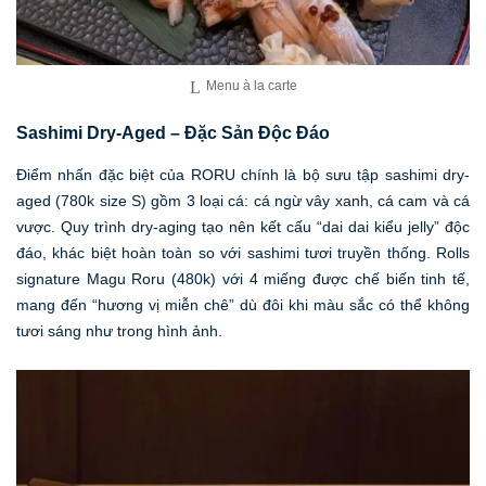
Menu à la carte
Sashimi Dry-Aged – Đặc Sản Độc Đáo
Điểm nhấn đặc biệt của RORU chính là bộ sưu tập sashimi dry-
aged (780k size S) gồm 3 loại cá: cá ngừ vây xanh, cá cam và cá
vược. Quy trình dry-aging tạo nên kết cấu “dai dai kiểu jelly” độc
đáo, khác biệt hoàn toàn so với sashimi tươi truyền thống. Rolls
signature Magu Roru (480k) với 4 miếng được chế biến tinh tế,
mang đến “hương vị miễn chê” dù đôi khi màu sắc có thể không
tươi sáng như trong hình ảnh.