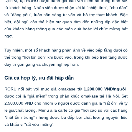
Dịch vụ tại RORU được đánh giá cao với điểm số trung bình 5/5
từ khách hàng. Nhân viên được nhận xét là “nhiệt tình”, “chu đáo”
và “đáng yêu”, luôn sẵn sàng tư vấn và hỗ trợ thực khách. Đặc
biệt, đội ngũ còn thể hiện sự quan tâm đến những dịp đặc biệt
của khách hàng thông qua các món quà hoặc lời chúc mừng bất
ngờ.
Tuy nhiên, một số khách hàng phản ánh về việc bếp tầng dưới có
thể trông “hơi lộn xộn” khi bước vào, trong khi bếp trên tầng được
duy trì gọn gàng và chuyên nghiệp hơn.
Giá cả hợp lý, ưu đãi hấp dẫn
RORU nổi bật với mức giá omakase
từ 1.200.000 VNĐ/người
,
được coi là “giá mềm” trong phân khúc omakase tại Hà Nội. Set
2.500.000 VNĐ cho nhóm 6 người được đánh giá là “rất ổn” về tỷ
lệ giá/chất lượng. Menu à la carte có giá “hơi cao so với các hàng
Nhật tầm trung” nhưng được bù đắp bởi chất lượng nguyên liệu
và khẩu vị “rất vừa miệng”.