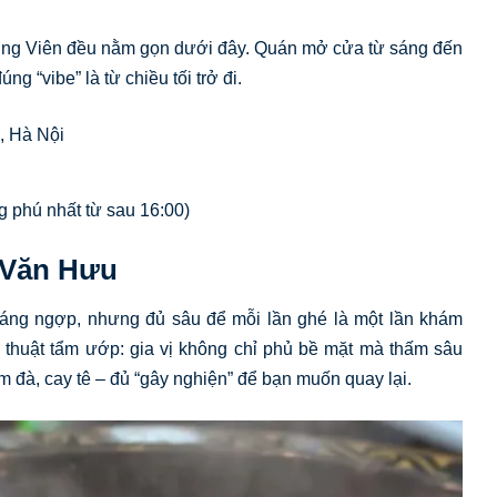
Tường Viên đều nằm gọn dưới đây. Quán mở cửa từ sáng đến
 “vibe” là từ chiều tối trở đi.
, Hà Nội
 phú nhất từ sau 16:00)
 Văn Hưu
ng ngợp, nhưng đủ sâu để mỗi lần ghé là một lần khám
thuật tẩm ướp: gia vị không chỉ phủ bề mặt mà thấm sâu
ậm đà, cay tê – đủ “gây nghiện” để bạn muốn quay lại.