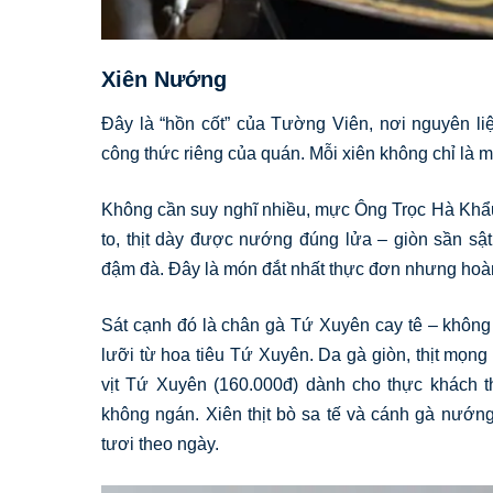
Xiên Nướng
Đây là “hồn cốt” của Tường Viên, nơi nguyên l
công thức riêng của quán. Mỗi xiên không chỉ là m
Không cần suy nghĩ nhiều, mực Ông Trọc Hà Khẩu
to, thịt dày được nướng đúng lửa – giòn sần sật
đậm đà. Đây là món đắt nhất thực đơn nhưng hoà
Sát cạnh đó là chân gà Tứ Xuyên cay tê – không 
lưỡi từ hoa tiêu Tứ Xuyên. Da gà giòn, thịt mọng
vịt Tứ Xuyên (160.000đ) dành cho thực khách th
không ngán. Xiên thịt bò sa tế và cánh gà nướng
tươi theo ngày.