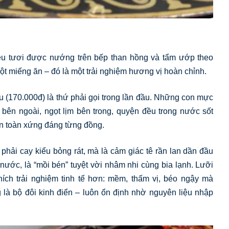
iệu tươi được nướng trên bếp than hồng và tẩm ướp theo
ột miếng ăn – đó là một trải nghiệm hương vị hoàn chỉnh.
 (170.000đ) là thứ phải gọi trong lần đầu. Những con mực
 bên ngoài, ngọt lịm bên trong, quyện đều trong nước sốt
n toàn xứng đáng từng đồng.
phải cay kiểu bỏng rát, mà là cảm giác tê rần lan dần đầu
 nước, là “mồi bén” tuyệt vời nhâm nhi cùng bia lạnh. Lưỡi
ích trải nghiệm tinh tế hơn: mềm, thấm vị, béo ngậy mà
 là bộ đôi kinh điển – luôn ổn định nhờ nguyên liệu nhập