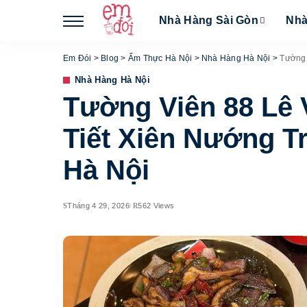
Nhà Hàng Sài Gòn
Nhà
Em Đói
>
Blog
>
Ẩm Thực Hà Nội
>
Nhà Hàng Hà Nội
>
Tường V
Nhà Hàng Hà Nội
Tường Viên 88 Lê 
Tiết Xiên Nướng T
Hà Nội
Tháng 4 29, 2026
562 Views