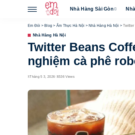
Nhà Hàng Sài Gòn
Nhà
Em Đói
>
Blog
>
Ẩm Thực Hà Nội
>
Nhà Hàng Hà Nội
>
Twitte
Nhà Hàng Hà Nội
Twitter Beans Cof
nghiệm cà phê rob
Tháng 5 3, 2026
536 Views