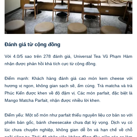
Đánh giá từ cộng đồng
Với 4.0/5 sao trên 278 đánh giá, Universal Tea Vũ Phạm Hàm
nhận được phản hồi khá tích cực từ cộng đồng.
Điểm mạnh: Khách hàng đánh giá cao món kem cheese với
hương vị ngon, không gian sạch sẽ, ấm cúng. Trà matcha và trà
Phúc Kiến được khen về độ đậm vị. Các món parfait, đặc biệt là
Mango Matcha Parfait, nhận được nhiều lời khen.
Điểm yếu: Một số món như parfait thiếu nguyên liệu cơ bản so với
phiên bản gốc, bánh cheesecake chưa đạt kỳ vọng. Dịch vụ có
lúc chưa chuyên nghiệp, không gian dễ ồn và hạn chế về chỗ
ngồi riêng tư. Thái độ nhân viên không đồng đều giữa các ca làm