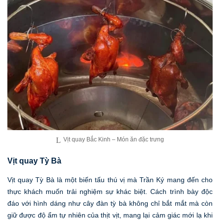
Vịt quay Bắc Kinh – Món ăn đặc trưng
Vịt quay Tỳ Bà
Vịt quay Tỳ Bà là một biến tấu thú vị mà Trần Ký mang đến cho
thực khách muốn trải nghiệm sự khác biệt. Cách trình bày độc
đáo với hình dáng như cây đàn tỳ bà không chỉ bắt mắt mà còn
giữ được độ ẩm tự nhiên của thịt vịt, mang lại cảm giác mới lạ khi