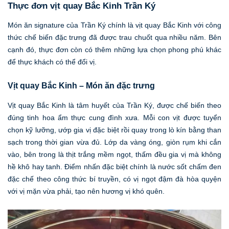
Thực đơn vịt quay Bắc Kinh Trần Ký
Món ăn signature của Trần Ký chính là vịt quay Bắc Kinh với công
thức chế biến đặc trưng đã được trau chuốt qua nhiều năm. Bên
cạnh đó, thực đơn còn có thêm những lựa chọn phong phú khác
để thực khách có thể đổi vị.
Vịt quay Bắc Kinh – Món ăn đặc trưng
Vịt quay Bắc Kinh là tâm huyết của Trần Ký, được chế biến theo
đúng tinh hoa ẩm thực cung đình xưa. Mỗi con vịt được tuyển
chọn kỹ lưỡng, ướp gia vị đặc biệt rồi quay trong lò kín bằng than
sạch trong thời gian vừa đủ. Lớp da vàng óng, giòn rụm khi cắn
vào, bên trong là thịt trắng mềm ngọt, thấm đều gia vị mà không
hề khô hay tanh. Điểm nhấn đặc biệt chính là nước sốt chấm đen
đặc chế theo công thức bí truyền, có vị ngọt đậm đà hòa quyện
với vị mặn vừa phải, tạo nên hương vị khó quên.