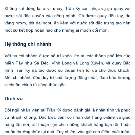
Không chỉ dừng lại ở vịt quay, Trần Ký còn phục vụ gà quay với
nước sốt độc quyền của riêng mình. Gà được quay đều tay, da
vàng rươm, thịt dai ngọt, ăn kèm với nước sốt đặc trưng tạo nên
một sự kết hợp hoàn hảo cho những ai muốn đổi món.
Hệ thống chi nhánh
Với ba chi nhánh được bố trí khéo léo tại các thành phố lớn của
miền Tây như Sa Đéc, Vĩnh Long và Long Xuyên, vịt quay Bắc
Kinh Trần Ký đã tạo được sự thuận tiện tối đa cho thực khách.
Mỗi chi nhánh đều duy trì chất lượng đồng nhất, đảm bảo hương
vị chuẩn chỉnh từ công thức gốc.
Dịch vụ
Đội ngũ nhân viên tại Trần Ký được đánh giá là nhiệt tình và phục
vụ nhanh chóng. Đặc biệt, tiệm có nhận đặt hàng online và giao
hàng tận nơi, rất thuận tiện cho những khách hàng bận rộn hoặc
muốn thưởng thức tại nhà. Tuy nhiên, vào giờ cao điểm cuối tuần,