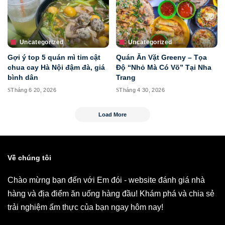
Uncategorized
Uncategorized
Gợi ý top 5 quán mì tim cật
Quán Ăn Vặt Greeny – Tọa
chua cay Hà Nội đậm đà, giá
Độ “Nhỏ Mà Có Võ” Tại Nha
bình dân
Trang
Tháng 6 20, 2026
Tháng 4 30, 2026
Load More
Về chúng tôi
Chào mừng bạn đến với Em đói - website đánh giá nhà
hàng và địa điểm ăn uống hàng đầu! Khám phá và chia sẻ
trải nghiệm ẩm thực của bạn ngay hôm nay!