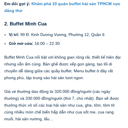
Em đói gợi ý:
Khám phá 10 quán buffet hải sản TPHCM cực
đáng thử
2. Buffet Minh Cua
Vị trí:
99 Đ. Kinh Dương Vương, Phường 12, Quận 6
Giờ mở cửa:
16:00 – 22:30
Buffet Minh Cua nổi bật với không gian rộng rãi, thiết kế hiện đại
nhưng vẫn ấm cúng. Bàn ghế được xếp gọn gàng, tạo lối di
chuyển dễ dàng giữa các quầy buffet. Menu buffet ở đây rất
phong phú, tập trung vào hải sản tươi ngon.
Giá vé thường dao động từ 320.000 đồng/người (các ngày
thường) và 330.000 đồng/người (thứ 7, chủ nhật). Bạn sẽ được
thưởng thức vô số các loại hải sản như cua, ghẹ, tôm, tôm tít
cùng nhiều món chế biến hấp dẫn như cua sốt me, cua rang
muối, hải sản nướng, lẩu…