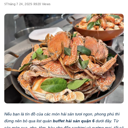
Tháng 7 24, 2025
920 Views
Nếu bạn là tín đồ của các món hải sản tươi ngon, phong phú thì
đừng nên bỏ qua list quán
buffet hải sản quận 6
dưới đây. Từ
các món cua, ghẹ, tôm, hàu cho đến sashimi và nướng mọi, tất cả