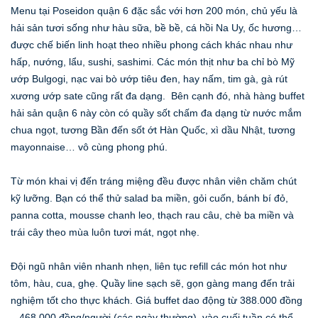
Menu tại Poseidon quận 6 đặc sắc với hơn 200 món, chủ yếu là
hải sản tươi sống như hàu sữa, bề bề, cá hồi Na Uy, ốc hương…
được chế biến linh hoạt theo nhiều phong cách khác nhau như
hấp, nướng, lẩu, sushi, sashimi. Các món thịt như ba chỉ bò Mỹ
ướp Bulgogi, nạc vai bò ướp tiêu đen, hay nấm, tim gà, gà rút
xương ướp sate cũng rất đa dạng. Bên cạnh đó, nhà hàng buffet
hải sản quận 6 này còn có quầy sốt chấm đa dạng từ nước mắm
chua ngọt, tương Bần đến sốt ớt Hàn Quốc, xì dầu Nhật, tương
mayonnaise… vô cùng phong phú.
Từ món khai vị đến tráng miệng đều được nhân viên chăm chút
kỹ lưỡng. Bạn có thể thử salad ba miền, gỏi cuốn, bánh bí đỏ,
panna cotta, mousse chanh leo, thạch rau câu, chè ba miền và
trái cây theo mùa luôn tươi mát, ngọt nhẹ.
Đội ngũ nhân viên nhanh nhẹn, liên tục refill các món hot như
tôm, hàu, cua, ghẹ. Quầy line sạch sẽ, gọn gàng mang đến trải
nghiệm tốt cho thực khách. Giá buffet dao động từ 388.000 đồng
– 468.000 đồng/người (các ngày thường), vào cuối tuần có thể